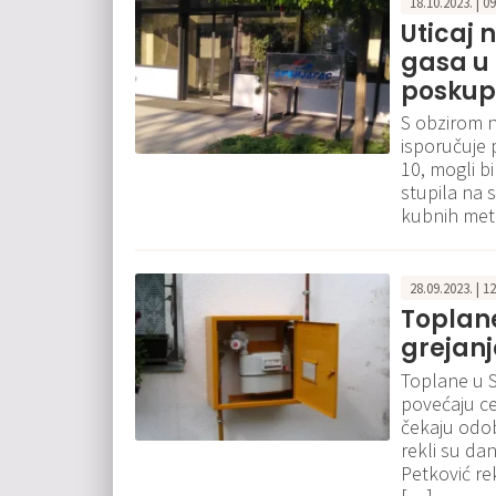
18.10.2023. | 0
Uticaj 
gasa u 
poskup
S obzirom n
isporučuje 
10, mogli b
stupila na 
kubnih meta
28.09.2023. | 1
Toplane
grejanj
Toplane u S
povećaju ce
čekaju odob
rekli su da
Petković re