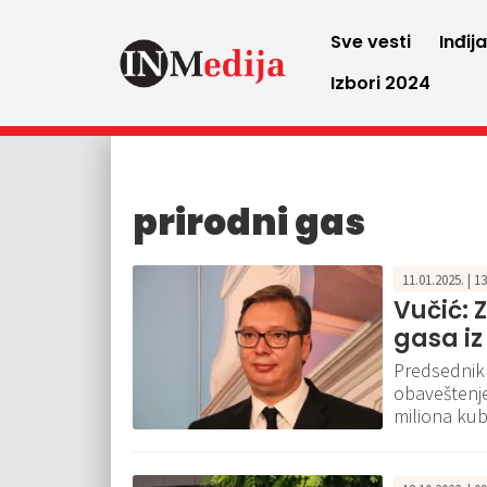
Sve vesti
Inđij
Izbori 2024
prirodni gas
11.01.2025. | 1
Vučić: 
gasa i
Predsednik 
obaveštenje
miliona kub