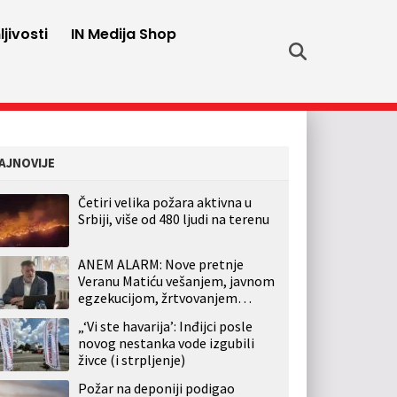
jivosti
IN Medija Shop
AJNOVIJE
Četiri velika požara aktivna u
Srbiji, više od 480 ljudi na terenu
ANEM ALARM: Nove pretnje
Veranu Matiću vešanjem, javnom
egzekucijom, žrtvovanjem…
„‘Vi ste havarija’: Inđijci posle
novog nestanka vode izgubili
živce (i strpljenje)
Požar na deponiji podigao