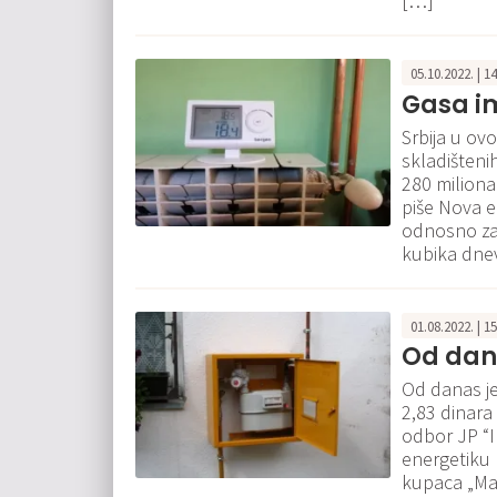
[…]
05.10.2022. | 1
Gasa i
Srbija u ov
skladišteni
280 miliona 
piše Nova e
odnosno za
kubika dnev
01.08.2022. | 1
Od dan
Od danas je
2,83 dinar
odbor JP “I
energetiku 
kupaca „Mal