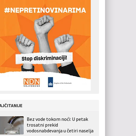
AJČITANIJE
Bez vode tokom noći: U petak
trosatni prekid
vodosnabdevanja u četiri naselja