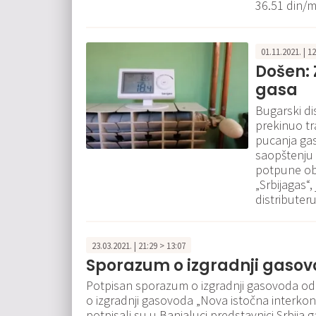
36.51 din/m
01.11.2021. | 1
Došen: 
gasa
Bugarski di
prekinuo tr
pucanja gas
saopštenju 
potpune ob
„Srbijagas“
distributer
23.03.2021. | 21:29 > 13:07
Sporazum o izgradnji gaso
Potpisan sporazum o izgradnji gasovoda od
o izgradnji gasovoda „Nova istočna interkon
potpisali su u Banjaluci predstavnici Srbija