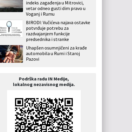
indeks zagađenja u Mitrovici,
vetar odneo gusti dim pravo u
Voganj i Rumu
BIRODI: Vučićeva najava ostavke
potvrđuje potrebu za
razdvajanjem funkcije
predsednika i stranke
Uhapšen osumnjičeni za krađe
automobila u Rumi i Staroj
Pazovi
Podrška radu IN Medije,
lokalnog nezavisnog medija.