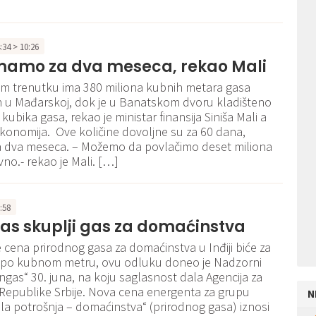
4:34 > 10:26
mamo za dva meseca, rekao Mali
om trenutku ima 380 miliona kubnih metara gasa
h u Mađarskoj, dok je u Banatskom dvoru kladišteno
kubika gasa, rekao je ministar finansija Siniša Mali a
konomija. Ove količine dovoljne su za 60 dana,
 dva meseca. – Možemo da povlačimo deset miliona
no.- rekao je Mali. […]
5:58
as skuplji gas za domaćinstva
 cena prirodnog gasa za domaćinstva u Inđiji biće za
a po kubnom metru, ovu odluku doneo je Nadzorni
ngas“ 30. juna, na koju saglasnost dala Agencija za
Republike Srbije. Nova cena energenta za grupu
N
a potrošnja – domaćinstva“ (prirodnog gasa) iznosi