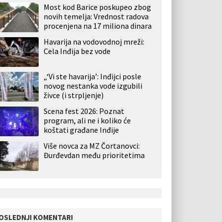
Most kod Barice poskupeo zbog
novih temelja: Vrednost radova
procenjena na 17 miliona dinara
Havarija na vodovodnoj mreži:
Cela Inđija bez vode
„‘Vi ste havarija’: Inđijci posle
novog nestanka vode izgubili
živce (i strpljenje)
Scena fest 2026: Poznat
program, ali ne i koliko će
koštati građane Inđije
Više novca za MZ Čortanovci:
Đurđevdan među prioritetima
OSLEDNJI KOMENTARI