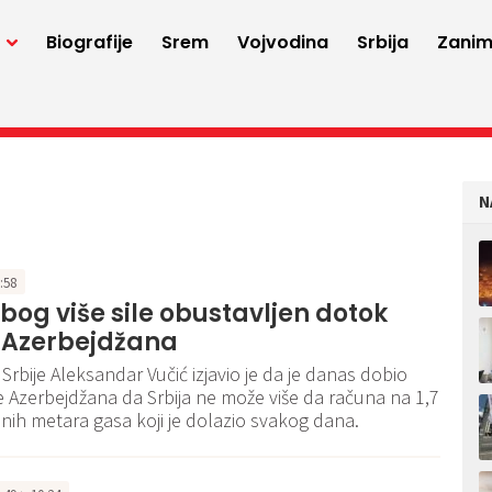
a
Biografije
Srem
Vojvodina
Srbija
Zaniml
N
3:58
Zbog više sile obustavljen dotok
z Azerbejdžana
Srbije Aleksandar Vučić izjavio je da je danas dobio
 Azerbejdžana da Srbija ne može više da računa na 1,7
nih metara gasa koji je dolazio svakog dana.