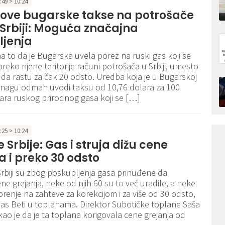
9:49 > 10:24
nove bugarske takse na potrošače
Srbiji: Moguća značajna
ljenja
a to da je Bugarska uvela porez na ruski gas koji se
preko njene teritorije računi potrošača u Srbiji, umesto
i da rastu za čak 20 odsto. Uredba koja je u Bugarskoj
snagu odmah uvodi taksu od 10,76 dolara za 100
ra ruskog prirodnog gasa koji se […]
2:25 > 10:24
 Srbije: Gas i struja dižu cene
a i preko 30 odsto
rbiji su zbog poskupljenja gasa prinuđene da
ne grejanja, neke od njih 60 su to već uradile, a neke
renje na zahteve za korekcijom i za više od 30 odsto,
nas Beti u toplanama. Direktor Subotičke toplane Saša
kao je da je ta toplana korigovala cene grejanja od