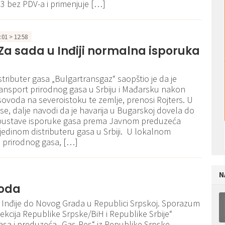
3 bez PDV-a i primenjuje […]
2:01 > 12:58
Za sada u Inđiji normalna isporuka
stributer gasa „Bulgartransgaz“ saopštio je da je
ansport prirodnog gasa u Srbiju i Mađarsku nakon
ovoda na severoistoku te zemlje, prenosi Rojters. U
se, dalje navodi da je havarija u Bugarskoj dovela do
ustave isporuke gasa prema Javnom preduzeća
, jedinom distributeru gasa u Srbiji. U lokalnom
u prirodnog gasa, […]
N
voda
 Inđije do Novog Grada u Republici Srpskoj. Sporazum
ekcija Republike Srpske/BiH i Republike Srbije“
 gasa i preduzeća „Gas-Res“ iz Republike Srpske.