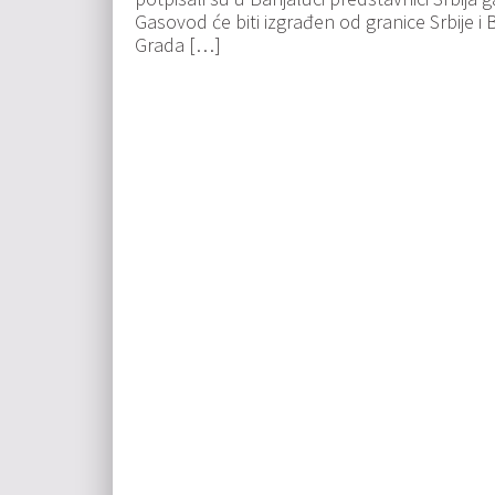
Gasovod će biti izgrađen od granice Srbije i 
Grada […]