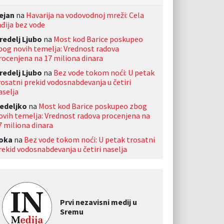
ejan
na
Havarija na vodovodnoj mreži: Cela
nđija bez vode
redelj Ljubo
na
Most kod Barice poskupeo
bog novih temelja: Vrednost radova
rocenjena na 17 miliona dinara
redelj Ljubo
na
Bez vode tokom noći: U petak
rosatni prekid vodosnabdevanja u četiri
aselja
edeljko
na
Most kod Barice poskupeo zbog
ovih temelja: Vrednost radova procenjena na
7 miliona dinara
oka
na
Bez vode tokom noći: U petak trosatni
rekid vodosnabdevanja u četiri naselja
Prvi nezavisni medij u
Sremu