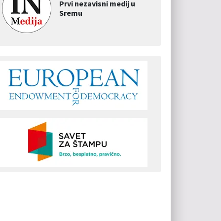
Prvi nezavisni medij u
Sremu