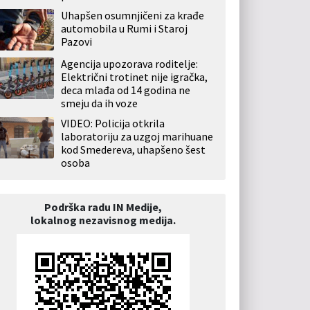
Uhapšen osumnjičeni za krađe
automobila u Rumi i Staroj
Pazovi
Agencija upozorava roditelje:
Električni trotinet nije igračka,
deca mlađa od 14 godina ne
smeju da ih voze
VIDEO: Policija otkrila
laboratoriju za uzgoj marihuane
kod Smedereva, uhapšeno šest
osoba
Podrška radu IN Medije,
lokalnog nezavisnog medija.