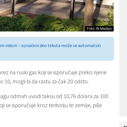
Foto: IN Medija
nim vidom – označeni deo teksta može se automatski
rez na ruski gas koji se isporučuje preko njene
to 10, mogli bi da rastu za čak 20 odsto.
snagu odmah uvodi taksu od 10,76 dolara za 100
 se isporučuje kroz teritoriju te zemlje, piše