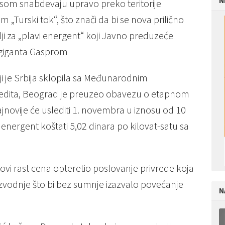
N
gasom snabdevaju upravo preko teritorije
 „Turski tok“, što znači da bi se nova prilično
ji za „plavi energent“ koji Javno preduzeće
 giganta Gasprom
 je Srbija sklopila sa Međunarodnim
edita, Beograd je preuzeo obavezu o etapnom
novije će uslediti 1. novembra u iznosu od 10
 energent koštati 5,02 dinara po kilovat-satu sa
ovi rast cena opteretio poslovanje privrede koja
izvodnje što bi bez sumnje izazvalo povećanje
N