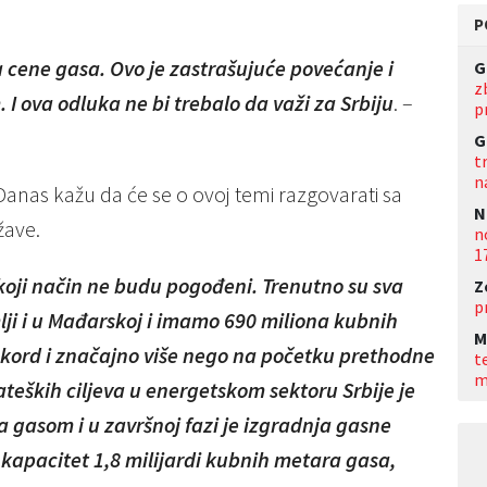
P
 cene gasa. Ovo je zastrašujuće povećanje i
G
z
 ova odluka ne bi trebalo da važi za Srbiju
. –
p
G
t
n
 Danas kažu da će se o ovoj temi razgovarati sa
N
žave.
n
1
a koji način ne budu pogođeni. Trenutno su sva
Z
p
lji i u Mađarskoj i imamo 690 miliona kubnih
M
 rekord i značajno više nego na početku prethodne
t
m
teških ciljeva u energetskom sektoru Srbije je
ja gasom i u završnoj fazi je izgradnja gasne
e kapacitet 1,8 milijardi kubnih metara gasa,