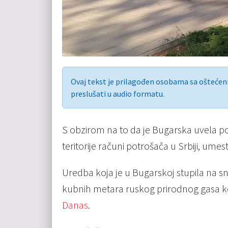
Ovaj tekst je prilagođen osobama sa ošteće
preslušati u audio formatu.
S obzirom na to da je Bugarska uvela po
teritorije računi potrošača u Srbiji, umes
Uredba koja je u Bugarskoj stupila na 
kubnih metara ruskog prirodnog gasa koji
Danas
.