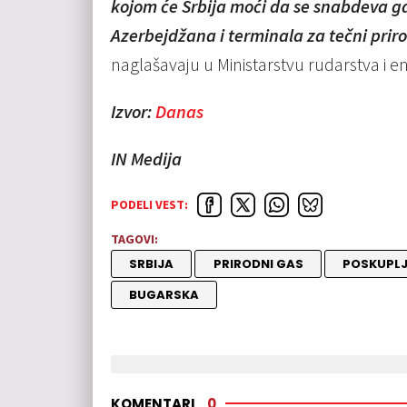
kojom će Srbija moći da se snabdeva g
Azerbejdžana i terminala za tečni prir
naglašavaju u Ministarstvu rudarstva i e
Izvor:
Danas
IN Medija
PODELI VEST:
TAGOVI:
SRBIJA
PRIRODNI GAS
POSKUPLJ
BUGARSKA
KOMENTARI
0