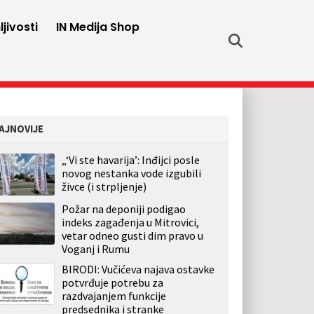
jivosti
IN Medija Shop
AJNOVIJE
„‘Vi ste havarija’: Inđijci posle
novog nestanka vode izgubili
živce (i strpljenje)
Požar na deponiji podigao
indeks zagađenja u Mitrovici,
vetar odneo gusti dim pravo u
Voganj i Rumu
BIRODI: Vučićeva najava ostavke
potvrđuje potrebu za
razdvajanjem funkcije
predsednika i stranke