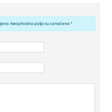
jena.
Neophodna polja su označena
*