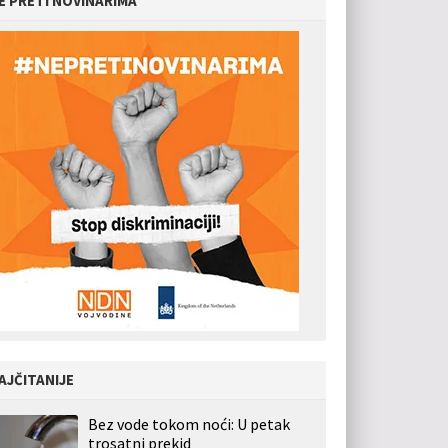
E PRETI NOVINARIMA
AJČITANIJE
Bez vode tokom noći: U petak
trosatni prekid