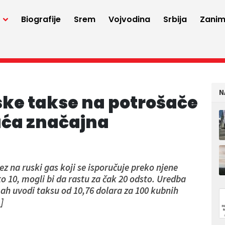
a
Biografije
Srem
Vojvodina
Srbija
Zaniml
N
ske takse na potrošače
uća značajna
z na ruski gas koji se isporučuje preko njene
to 10, mogli bi da rastu za čak 20 odsto. Uredba
ah uvodi taksu od 10,76 dolara za 100 kubnih
]