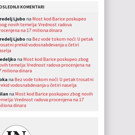
OSLEDNJI KOMENTARI
redelj Ljubo
na
Most kod Barice poskupeo
bog novih temelja: Vrednost radova
rocenjena na 17 miliona dinara
redelj Ljubo
na
Bez vode tokom noći: U petak
rosatni prekid vodosnabdevanja u četiri
aselja
edeljko
na
Most kod Barice poskupeo zbog
ovih temelja: Vrednost radova procenjena na
7 miliona dinara
oka
na
Bez vode tokom noći: U petak trosatni
rekid vodosnabdevanja u četiri naselja
ilan
na
Most kod Barice poskupeo zbog novih
emelja: Vrednost radova procenjena na 17
iliona dinara