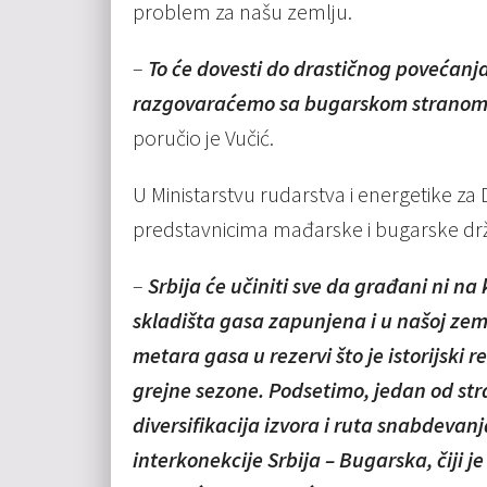
problem za našu zemlju.
–
To će dovesti do drastičnog povećanja
razgovaraćemo sa bugarskom stranom. I
poručio je Vučić.
U Ministarstvu rudarstva i energetike za
predstavnicima mađarske i bugarske dr
–
Srbija će učiniti sve da građani ni n
skladišta gasa zapunjena i u našoj zem
metara gasa u rezervi što je istorijski
grejne sezone. Podsetimo, jedan od stra
diversifikacija izvora i ruta snabdevan
interkonekcije Srbija – Bugarska, čiji j