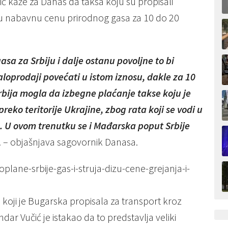
ić kaže za Danas da taksa koju su propisali
su nabavnu cenu prirodnog gasa za 10 do 20
sa za Srbiju i dalje ostanu povoljne to bi
aloprodaji povećati u istom iznosu, dakle za 10
Srbija mogla da izbegne plaćanje takse koju je
o teritorije Ukrajine, zbog rata koji se vodi u
e. U ovom trenutku se i Mađarska poput Srbije
. – objašnjava sagovornik Danasa.
oplane-srbije-gas-i-struja-dizu-cene-grejanja-i-
oji je Bugarska propisala za transport kroz
dar Vučić je istakao da to predstavlja veliki