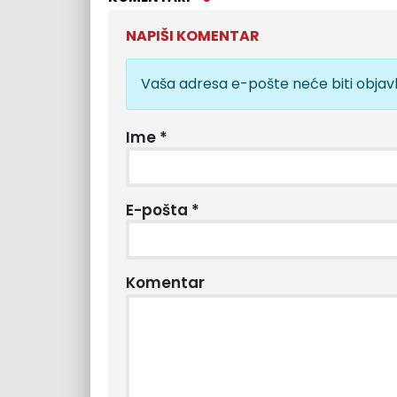
NAPIŠI KOMENTAR
Vaša adresa e-pošte neće biti objavl
Ime
*
E-pošta
*
Komentar