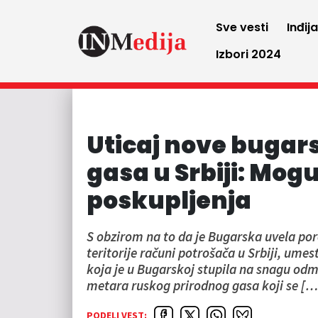
Sve vesti
Inđij
Izbori 2024
Uticaj nove bugar
gasa u Srbiji: Mog
poskupljenja
S obzirom na to da je Bugarska uvela pore
teritorije računi potrošača u Srbiji, umes
koja je u Bugarskoj stupila na snagu odm
metara ruskog prirodnog gasa koji se […
PODELI VEST: