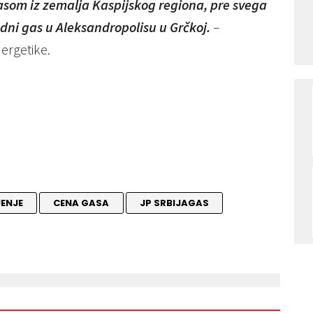
asom iz zemalja Kaspijskog regiona, pre svega
odni gas u Aleksandropolisu u Grčkoj.
–
nergetike.
ENJE
CENA GASA
JP SRBIJAGAS