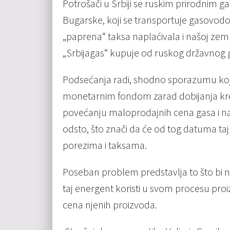
Potrošači u Srbiji se ruskim prirodnim 
Bugarske, koji se transportuje gasovodom
„paprena“ taksa naplaćivala i našoj zeml
„Srbijagas“ kupuje od ruskog državnog
Podsećanja radi, shodno sporazumu koji
monetarnim fondom zarad dobijanja kr
povećanju maloprodajnih cena gasa i naj
odsto, što znači da će od tog datuma taj
porezima i taksama.
Poseban problem predstavlja to što bi n
taj energent koristi u svom procesu pro
cena njenih proizvoda.