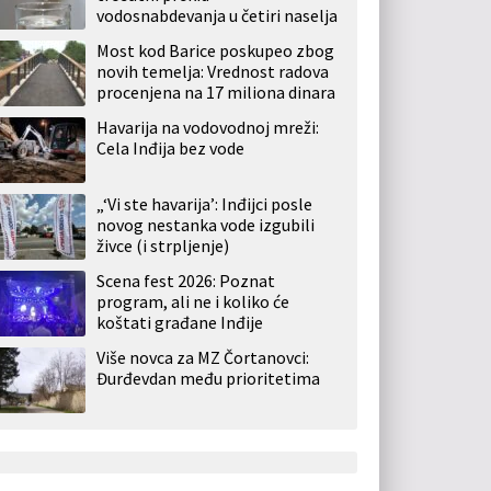
vodosnabdevanja u četiri naselja
Most kod Barice poskupeo zbog
novih temelja: Vrednost radova
procenjena na 17 miliona dinara
Havarija na vodovodnoj mreži:
Cela Inđija bez vode
„‘Vi ste havarija’: Inđijci posle
novog nestanka vode izgubili
živce (i strpljenje)
Scena fest 2026: Poznat
program, ali ne i koliko će
koštati građane Inđije
Više novca za MZ Čortanovci:
Đurđevdan među prioritetima