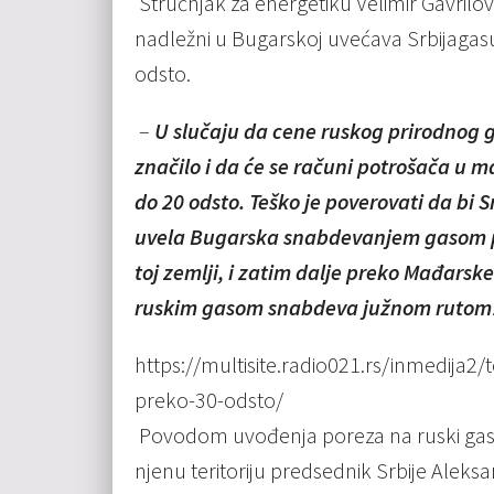
Stručnjak za energetiku Velimir Gavrilov
nadležni u Bugarskoj uvećava Srbijaga
odsto.
–
U slučaju da cene ruskog prirodnog ga
značilo i da će se računi potrošača u m
do 20 odsto. Teško je poverovati da bi 
uvela Bugarska snabdevanjem gasom prek
toj zemlji, i zatim dalje preko Mađarsk
ruskim gasom snabdeva južnom rutom
https://multisite.radio021.rs/inmedija2/t
preko-30-odsto/
Povodom uvođenja poreza na ruski gas k
njenu teritoriju predsednik Srbije Aleksan