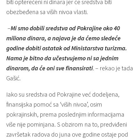
biti opterećeni ni dinara jer će sredstva biti
obezbeđena sa viših nivoa vlasti.
–
Mi smo dobili sredstva od Pokrajine oko 40
miliona dinara, a najava je da ćemo sledeće
godine dobiti ostatak od Ministarstva turizma.
Nama je bitno da učestvujemo ni sa jednim
dinarom, da će oni sve finansirati
. – rekao je tada
Gašić.
Iako su sredstva od Pokrajine već dodeljena,
finansijska pomoć sa ‘viših nivoa’, osim
pokrajinskih, prema poslednjim informacijama
više nije pominjana. S obzirom na to, predviđeni
završetak radova do juna ove godine ostaje pod