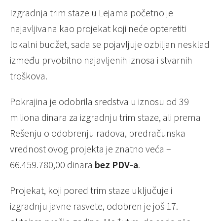
Izgradnja trim staze u Lejama početno je
najavljivana kao projekat koji neće opteretiti
lokalni budžet, sada se pojavljuje ozbiljan nesklad
između prvobitno najavljenih iznosa i stvarnih
troškova.
Pokrajina je odobrila sredstva u iznosu od 39
miliona dinara za izgradnju trim staze, ali prema
Rešenju o odobrenju radova, predračunska
vrednost ovog projekta je znatno veća –
66.459.780,00 dinara
bez PDV-a
.
Projekat, koji pored trim staze uključuje i
izgradnju javne rasvete, odobren je još 17.