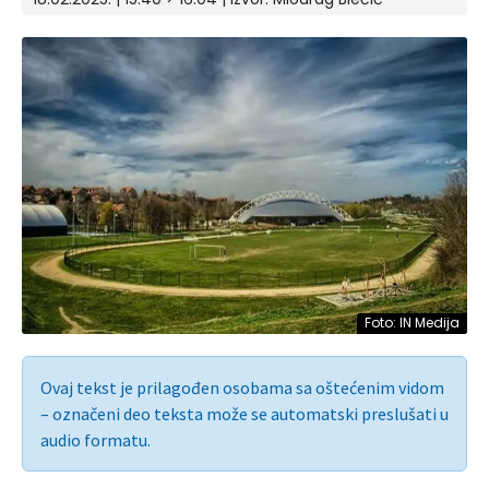
Foto: IN Medija
Ovaj tekst je prilagođen osobama sa oštećenim vidom
– označeni deo teksta može se automatski preslušati u
audio formatu.