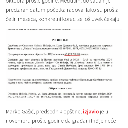
oktobra prošle godine. Međutim, do sada nije
preciziran datum početka radova. Iako su prošla
četiri meseca, konkretni koraci se još uvek čekaju.
Marko Gašić, predsednik opštine,
izjavio
je u
novembru prošle godine da građani Inđije neće