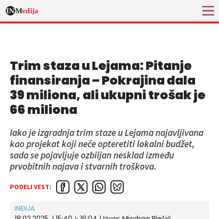
Trim staza u Lejama: Pitanje
finansiranja – Pokrajina dala
39 miliona, ali ukupni trošak je
66 miliona
Iako je izgradnja trim staze u Lejama najavljivana
kao projekat koji neće opteretiti lokalni budžet,
sada se pojavljuje ozbiljan nesklad između
prvobitnih najava i stvarnih troškova.
PODELI VEST:
INĐIJA
18.02.2025. | 15:40 > 16:04
| Izvor:
Miodrag Blečić