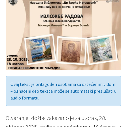
Ovaj tekst je prilagođen osobama sa oštećenim vidom
– označeni deo teksta može se automatski preslušati u
audio formatu.
Otvaranje izložbe zakazano je za utorak, 28.
oktobar 2025. godine, sa početkom u 18 časova, u