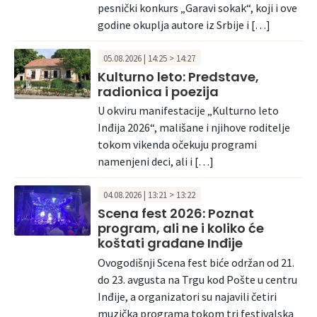
pesnički konkurs „Garavi sokak“, koji i ove
godine okuplja autore iz Srbije i […]
05.08.2026 | 14:25 > 14:27
Kulturno leto: Predstave,
radionica i poezija
U okviru manifestacije „Kulturno leto
Inđija 2026“, mališane i njihove roditelje
tokom vikenda očekuju programi
namenjeni deci, ali i […]
04.08.2026 | 13:21 > 13:22
Scena fest 2026: Poznat
program, ali ne i koliko će
koštati građane Inđije
Ovogodišnji Scena fest biće održan od 21.
do 23. avgusta na Trgu kod Pošte u centru
Inđije, a organizatori su najavili četiri
muzička programa tokom tri festivalska