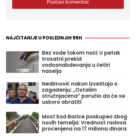
NAJČITANIJE U POSLEDNJIH 96H
Bez vode tokom noći: U petak
trosatni prekid
vodosnabdevanja u četiri
naselja
Nedimović nakon izveštaja o
zagađenju: „Ostalim
stručnjacima“ poručio da će se
uskoro obratiti
Most kod Barice poskupeo zbog
novih temelja: Vrednost radova
procenjena na 17 miliona dinara