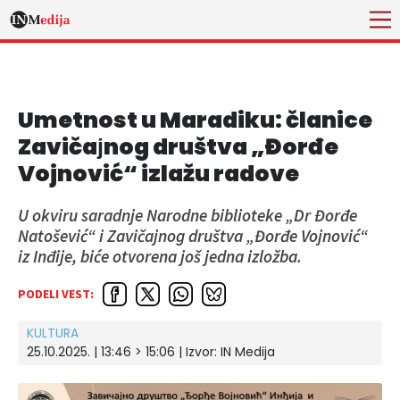
Umetnost u Maradiku: članice
Zavičaјnog društva „Đorđe
Vojnović“ izlažu radove
U okviru saradnje Narodne biblioteke „Dr Đorđe
Natošević“ i Zavičajnog društva „Đorđe Vojnović“
iz Inđije, biće otvorena još jedna izložba.
PODELI VEST:
KULTURA
25.10.2025. | 13:46 > 15:06 | Izvor:
IN Medija