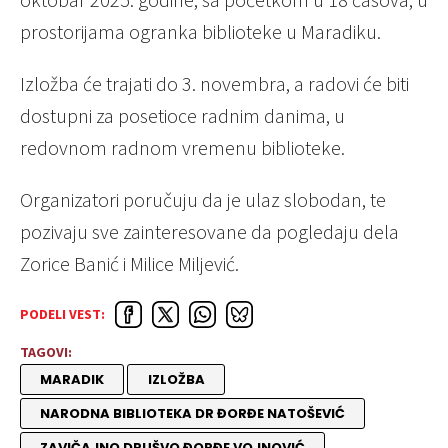
prostorijama ogranka biblioteke u Maradiku.
Izložba će trajati do 3. novembra, a radovi će biti
dostupni za posetioce radnim danima, u
redovnom radnom vremenu biblioteke.
Organizatori poručuju da je ulaz slobodan, te
pozivaju sve zainteresovane da pogledaju dela
Zorice Banić i Milice Miljević.
PODELI VEST:
TAGOVI:
MARADIK
IZLOŽBA
NARODNA BIBLIOTEKA DR ĐORĐE NATOŠEVIĆ
ZAVIČAJNO DRUŠVO ĐORĐE VOJNOVIĆ