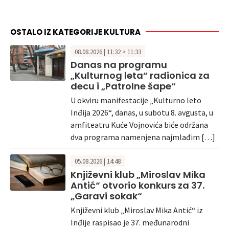
OSTALO IZ KATEGORIJE KULTURA
08.08.2026 | 11:32 > 11:33
Danas na programu
„Kulturnog leta“ radionica za
decu i „Patrolne šape“
U okviru manifestacije „Kulturno leto
Inđija 2026“, danas, u subotu 8. avgusta, u
amfiteatru Kuće Vojnovića biće održana
dva programa namenjena najmlađim […]
05.08.2026 | 14:48
Književni klub „Miroslav Mika
Antić“ otvorio konkurs za 37.
„Garavi sokak“
Književni klub „Miroslav Mika Antić“ iz
Inđije raspisao je 37. međunarodni