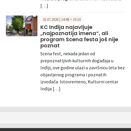
[…]
31.07.2026 | 14:48 > 19:10
KC Inđija najavljuje
„najpoznatija imena“, ali
program Scena festa još nije
poznat
Scena fest, nekada jedan od
prepoznatljivih kulturnih događaja u
Inđiji, ove godine ulazi u završnicu leta bez
objavljenog programa i poznatih
izvođača. Istovremeno, Kulturni centar
Inđija […]