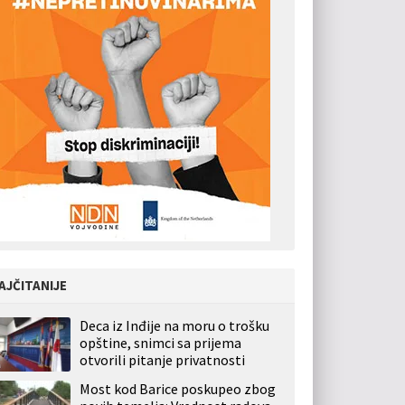
AJČITANIJE
Deca iz Inđije na moru o trošku
opštine, snimci sa prijema
otvorili pitanje privatnosti
Most kod Barice poskupeo zbog