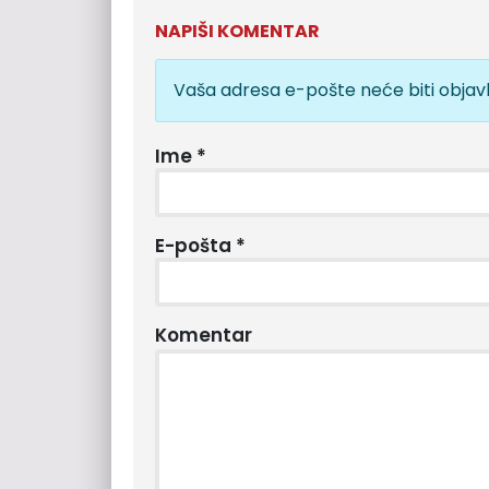
NAPIŠI KOMENTAR
Vaša adresa e-pošte neće biti objavl
Ime
*
E-pošta
*
Komentar