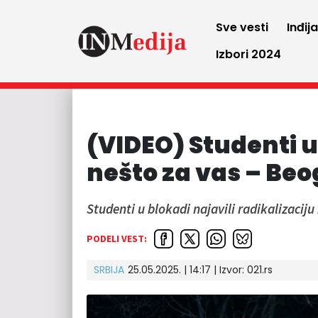
Sve vesti
Inđij
Izbori 2024
(VIDEO) Studenti 
nešto za vas – Beo
Studenti u blokadi najavili radikalizaciju
PODELI VEST:
SRBIJA
25.05.2025. | 14:17
| Izvor:
021.rs