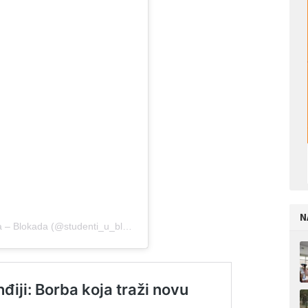
N
Objavu dijeli Samoorganizovana grupa studenata – Blokada (@studenti_u_blokadi)