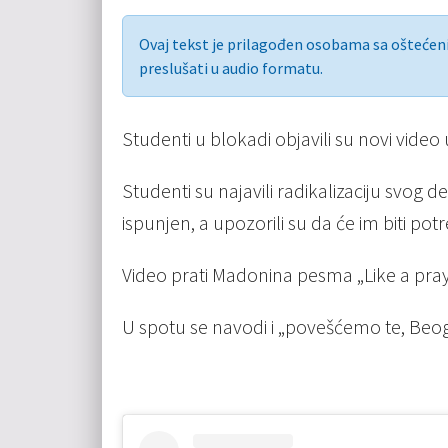
Ovaj tekst je prilagođen osobama sa ošteće
preslušati u audio formatu.
Studenti u blokadi objavili su novi vid
Studenti su najavili radikalizaciju svog d
ispunjen, a upozorili su da će im biti po
Video prati Madonina pesma „Like a pray
U spotu se navodi i „povešćemo te, Beo