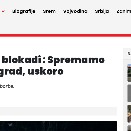
a
Biografije
Srem
Vojvodina
Srbija
Zaniml
N
u blokadi : Spremamo
grad, uskoro
 borbe.