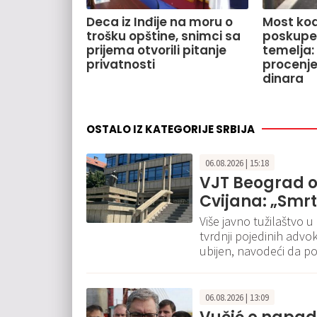
Deca iz Inđije na moru o
Most kod
trošku opštine, snimci sa
poskupe
prijema otvorili pitanje
temelja:
privatnosti
procenje
dinara
OSTALO IZ KATEGORIJE SRBIJA
06.08.2026 | 15:18
VJT Beograd o
Cvijana: „Smr
Više javno tužilaštvo 
tvrdnji pojedinih advok
ubijen, navodeći da p
06.08.2026 | 13:09