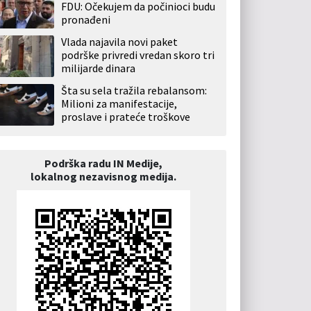
FDU: Očekujem da počinioci budu
pronađeni
Vlada najavila novi paket
podrške privredi vredan skoro tri
milijarde dinara
Šta su sela tražila rebalansom:
Milioni za manifestacije,
proslave i prateće troškove
Podrška radu IN Medije,
lokalnog nezavisnog medija.