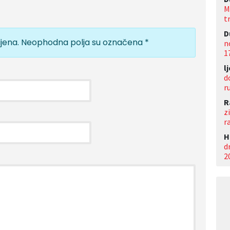
M
t
D
jena.
Neophodna polja su označena
*
n
1
l
d
r
R
z
r
Н
d
2