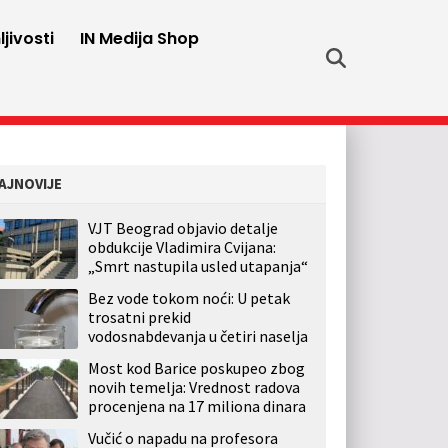
jivosti
IN Medija Shop
AJNOVIJE
VJT Beograd objavio detalje
obdukcije Vladimira Cvijana:
„Smrt nastupila usled utapanja“
Bez vode tokom noći: U petak
trosatni prekid
vodosnabdevanja u četiri naselja
Most kod Barice poskupeo zbog
novih temelja: Vrednost radova
procenjena na 17 miliona dinara
Vučić o napadu na profesora