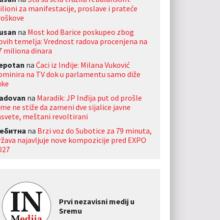
ilioni za manifestacije, proslave i prateće
roškove
usan
na
Most kod Barice poskupeo zbog
ovih temelja: Vrednost radova procenjena na
7 miliona dinara
jepotan
na
Ćaci iz Inđije: Milana Vuković
ominira na TV dok u parlamentu samo diže
uke
adovan
na
Maradik: JP Inđija put od prošle
ime ne stiže da zameni dve sijalice javne
asvete, meštani revoltirani
ебитна
na
Brzi voz do Subotice za 79 minuta,
ržava najavljuje nove kompozicije pred EXPO
027
Prvi nezavisni medij u
Sremu