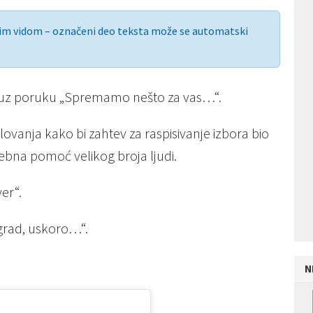
nim vidom – označeni deo teksta može se automatski
eo uz poruku „Spremamo nešto za vas…“.
elovanja kako bi zahtev za raspisivanje izbora bio
trebna pomoć velikog broja ljudi.
er“.
grad, uskoro…“.
N