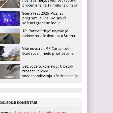
novih temelja: Vrednost radova
procenjena na 17 miliona dinara
Scena fest 2026: Poznat
program, ali ne i koliko će
koštati građane Inđije
JP ‘Putevi Srbije’ najavio je
radove na više deonica u Sremu
Više novca za MZ Čortanovci:
Đurđevdan među prioritetima
Bez vode tokom noći: U petak
trosatni prekid
vodosnabdevanja u četiri naselja
OSLEDNJI KOMENTARI
usan
na
Šta su sela tražila rebalansom: