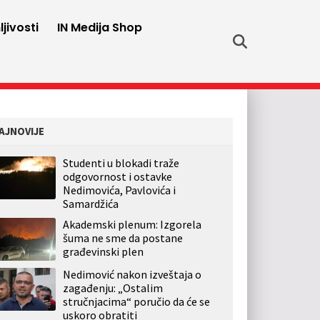
jivosti
IN Medija Shop
AJNOVIJE
Studenti u blokadi traže
odgovornost i ostavke
Nedimovića, Pavlovića i
Samardžića
Akademski plenum: Izgorela
šuma ne sme da postane
građevinski plen
Nedimović nakon izveštaja o
zagađenju: „Ostalim
stručnjacima“ poručio da će se
uskoro obratiti