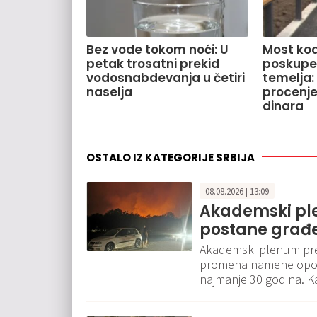
Bez vode tokom noći: U
Most kod
petak trosatni prekid
poskupe
vodosnabdevanja u četiri
temelja:
naselja
procenje
dinara
OSTALO IZ KATEGORIJE SRBIJA
08.08.2026 | 13:09
Akademski pl
postane građe
Akademski plenum pre
promena namene opoža
najmanje 30 godina. Ka