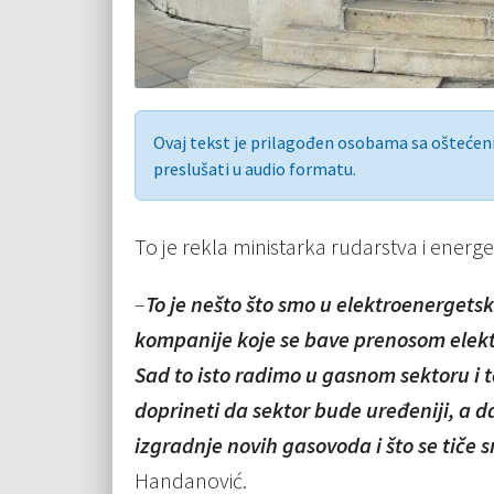
Ovaj tekst je prilagođen osobama sa ošteće
preslušati u audio formatu.
To je rekla ministarka rudarstva i ener
–
To je nešto što smo u elektroenerget
kompanije koje se bave prenosom elektr
Sad to isto radimo u gasnom sektoru i t
doprineti da sektor bude uređeniji, a da
izgradnje novih gasovoda i što se tič
Handanović.