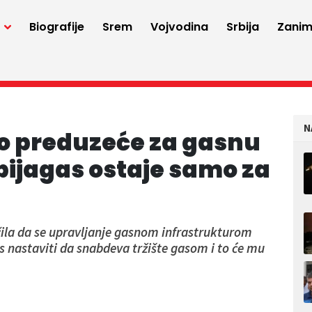
a
Biografije
Srem
Vojvodina
Srbija
Zaniml
N
o preduzeće za gasnu
bijagas ostaje samo za
učila da se upravljanje gasnom infrastrukturom
 nastaviti da snabdeva tržište gasom i to će mu