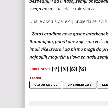
bezbedniji i da u našoj zemlji obezbe
svega gasa
– navela je ministarka.
Ona je dodala da je cilj Srbije da se izvrši
–
Zato i gradimo nove gasne interkonek
Rumunijom, pored one koje smo već sa
imali više izvora i da bismo mogli da 
najboljih mogućih uslova za našu zeml
PODELI VEST:
TAGOVI:
VLADA SRBIJE
JP SRBIJAGAS
SED