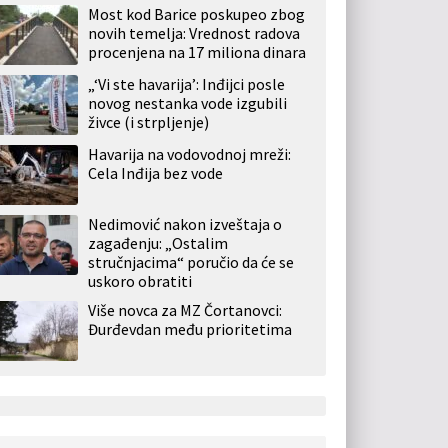
Most kod Barice poskupeo zbog
novih temelja: Vrednost radova
procenjena na 17 miliona dinara
„‘Vi ste havarija’: Inđijci posle
novog nestanka vode izgubili
živce (i strpljenje)
Havarija na vodovodnoj mreži:
Cela Inđija bez vode
Nedimović nakon izveštaja o
zagađenju: „Ostalim
stručnjacima“ poručio da će se
uskoro obratiti
Više novca za MZ Čortanovci:
Đurđevdan među prioritetima