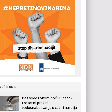
AJČITANIJE
Bez vode tokom noći: U petak
trosatni prekid
vodosnabdevanja u četiri naselja