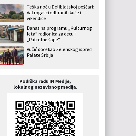
Teška noć u Deliblatskoj peščari:
Vatrogasci odbranili kuće i
vikendice
Danas na programu „Kulturnog
leta“ radionica za decu i
„Patrolne šape“
Vučić dočekao Zelenskog ispred
Palate Srbija
Podrška radu IN Medije,
lokalnog nezavisnog medija.