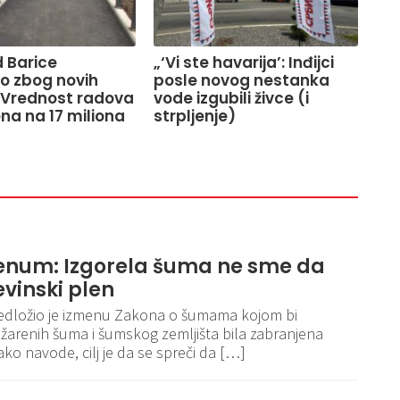
 Barice
„‘Vi ste havarija’: Inđijci
o zbog novih
posle novog nestanka
 Vrednost radova
vode izgubili živce (i
na na 17 miliona
strpljenje)
enum: Izgorela šuma ne sme da
vinski plen
dložio je izmenu Zakona o šumama kojom bi
renih šuma i šumskog zemljišta bila zabranjena
ko navode, cilj je da se spreči da […]