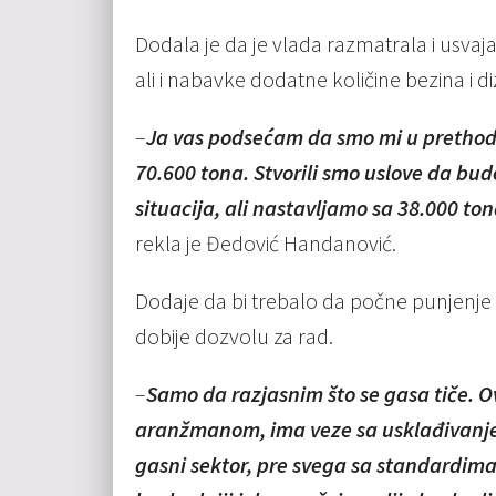
Dodala je da je vlada razmatrala i usvaj
ali i nabavke dodatne količine bezina i di
–
Ja vas podsećam da smo mi u prethodn
70.600 tona. Stvorili smo uslove da bu
situacija, ali nastavljamo sa 38.000 to
rekla je Đedović Handanović.
Dodaje da bi trebalo da počne punjenje
dobije dozvolu za rad.
–
Samo da razjasnim što se gasa tiče. 
aranžmanom, ima veze sa usklađivanje
gasni sektor, pre svega sa standardima 