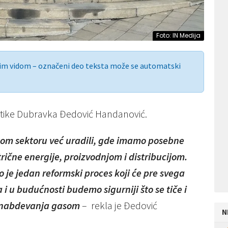
Foto: IN Medija
nim vidom – označeni deo teksta može se automatski
getike Dubravka Đedović Handanović.
skom sektoru već uradili, gde imamo posebne
ične energije, proizvodnjom i distribucijom.
o je jedan reformski proces koji će pre svega
 i u budućnosti budemo sigurniji što se tiče i
e snabdevanja gasom
– rekla je Đedović
N