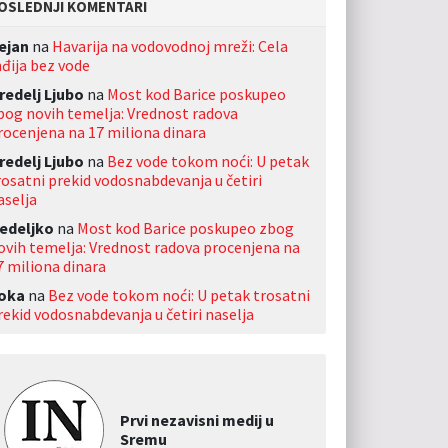
OSLEDNJI KOMENTARI
ejan
na
Havarija na vodovodnoj mreži: Cela
nđija bez vode
redelj Ljubo
na
Most kod Barice poskupeo
bog novih temelja: Vrednost radova
rocenjena na 17 miliona dinara
redelj Ljubo
na
Bez vode tokom noći: U petak
rosatni prekid vodosnabdevanja u četiri
aselja
edeljko
na
Most kod Barice poskupeo zbog
ovih temelja: Vrednost radova procenjena na
7 miliona dinara
oka
na
Bez vode tokom noći: U petak trosatni
rekid vodosnabdevanja u četiri naselja
Prvi nezavisni medij u
Sremu