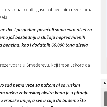
anja zakona o nafti, gasu i obaveznim rezervama,
zela.
e dve i po godine povećali samo evro-dizel za
demo još bezbedniji u slučaju nepredviđenih
na benzina, kao i dodatnih 66.000 tona dizela
–
 rezervoara u Smederevu, koji treba uskoro da
N
Ovo sad nema veze sa naftom ni sa ruskim
m našeg zakonskog okvira kada je u pitanju
Evropske unije, a sve u cilju da budemo što