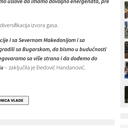
dimo uslove da imamo dovoljno energenata, pre
 diversifikacija izvora gasa.
cije i sa Severnom Makedonijom i sa
gradili sa Bugarskom, da bismo u budućnosti
pregovaramo sa više strana i da dođemo do
ju
– zaključila je Đedović Handanović.
NICA VLADE