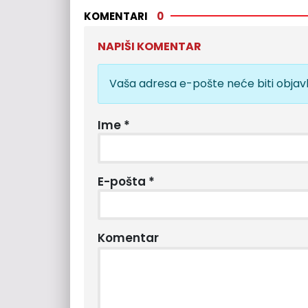
KOMENTARI
0
NAPIŠI KOMENTAR
Vaša adresa e-pošte neće biti objavl
Ime
*
E-pošta
*
Komentar