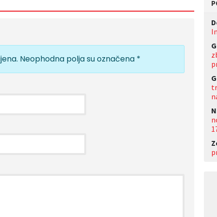
P
D
I
G
z
jena.
Neophodna polja su označena
*
p
G
t
n
N
n
1
Z
p