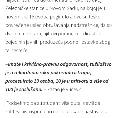
Železničke stanice u Novom Sadu, na kojoj je 1.
novembra 15 osoba poginulo a dve su teško
povređene usled obrušavanja nadstrešnice, da su
dvojica ministara, njihovi pomoćnici i direktori
pojedinih javnih preduzeća podneli ostavke zbog
te nesreće.
–
Imate i krivično-pravnu odgovornost, tužilaštvo
je u rekordnom roku pokrenulo istragu,
procesuiralo 13 osoba, 10 je u pritvoru a više od
100 je saslušano.
– kazao je Vučević.
Podsetimo da su studenti više puta izjavili da
zahtevi nisu ispunjeni i da se blokade nastavljaju.