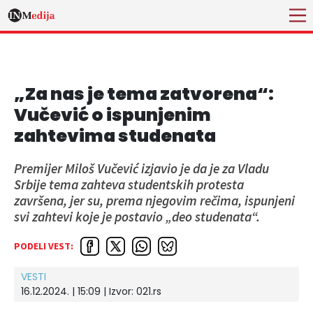
„Za nas je tema zatvorena“:
Vučević o ispunjenim
zahtevima studenata
Premijer Miloš Vučević izjavio je da je za Vladu
Srbije tema zahteva studentskih protesta
završena, jer su, prema njegovim rečima, ispunjeni
svi zahtevi koje je postavio „deo studenata“.
PODELI VEST:
VESTI
16.12.2024. | 15:09
| Izvor:
021.rs