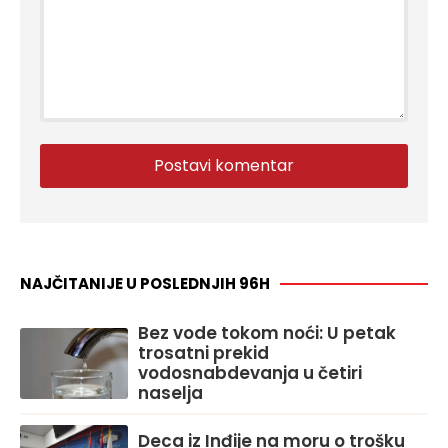
NAJČITANIJE U POSLEDNJIH 96H
Bez vode tokom noći: U petak
trosatni prekid
vodosnabdevanja u četiri
naselja
Deca iz Inđije na moru o trošku