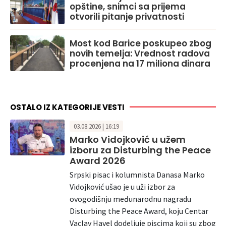
opštine, snimci sa prijema
otvorili pitanje privatnosti
Most kod Barice poskupeo zbog
novih temelja: Vrednost radova
procenjena na 17 miliona dinara
OSTALO IZ KATEGORIJE VESTI
03.08.2026 | 16:19
Marko Vidojković u užem
izboru za Disturbing the Peace
Award 2026
Srpski pisac i kolumnista Danasa Marko
Vidojković ušao je u uži izbor za
ovogodišnju međunarodnu nagradu
Disturbing the Peace Award, koju Centar
Vaclav Havel dodeljuje piscima koji su zbog