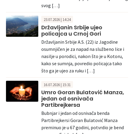
svog […]
23.07.2026 | 14:24
Državljanin Srbije ujeo
policajca u Crnoj Gori
Državljanin Srbije A.S. (22) iz Jagodine
osumnjičen je za napad na službeno lice i
nasilje u porodici, nakon što je u Kotoru,
kako se sumnja, povredio policajca tako
što ga je ujeo za ruku i […]
16.07.2026 | 15:31
Umro Goran Bulatović Manza,
jedan od osnivača
Partibrejkersa
Bubnjar i jedan od osnivača benda
Partibrejkersi Goran Bulatović Manza
preminuo je u 67 godini, potvrdio je bend