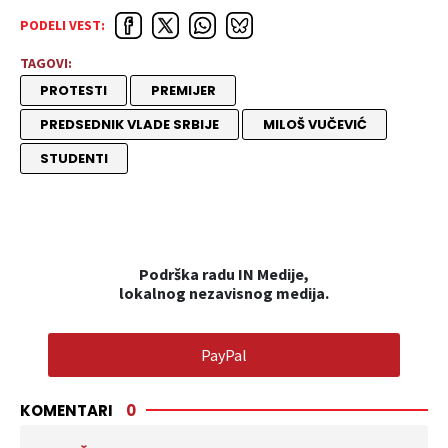
PODELI VEST:
TAGOVI:
PROTESTI
PREMIJER
PREDSEDNIK VLADE SRBIJE
MILOŠ VUČEVIĆ
STUDENTI
Podrška radu IN Medije,
lokalnog nezavisnog medija.
PayPal
KOMENTARI
0