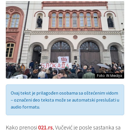
Foto: IN Medija
Ovaj tekst je prilagođen osobama sa oštećenim vidom
– označeni deo teksta može se automatski preslušati u
audio formatu.
Kako prenosi
021.rs
, Vučević je posle sastanka sa