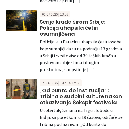
na svom Fejsbuk […]
09.07.2026 | 13:56
Serija krađa širom Srbije:
Policija uhapsila četiri
osumnjičena
Policija je u Paraćinu uhapsila četiri osobe
koje sumnjiči da su na području 13 gradova
u Srbiji izvršile više od 30 teških krađa u
poslovnim objektima i drugim
prostorima, saopštio je […]
22.06.2026 | 14:41 > 14:14
„Od bunta do institucija” :
Tribina o sudbini kulture nakon
otkazivanja Šekspir festivala
U četvrtak, 25. juna na Trgu slobode u
Inđiji, sa početkom u 19 časova, održaće se
tribina pod nazivom „Od bunta do