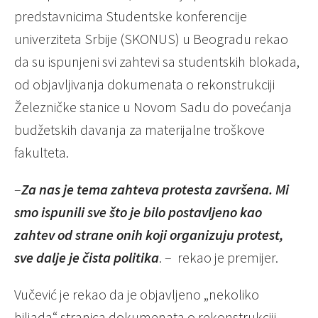
predstavnicima Studentske konferencije
univerziteta Srbije (SKONUS) u Beogradu rekao
da su ispunjeni svi zahtevi sa studentskih blokada,
od objavljivanja dokumenata o rekonstrukciji
Železničke stanice u Novom Sadu do povećanja
budžetskih davanja za materijalne troškove
fakulteta.
–
Za nas je tema zahteva protesta završena. Mi
smo ispunili sve što je bilo postavljeno kao
zahtev od strane onih koji organizuju protest,
sve dalje je čista politika
. – rekao je premijer.
Vučević je rekao da je objavljeno „nekoliko
hiljada“ stranica dokumenata o rekonstrukciji