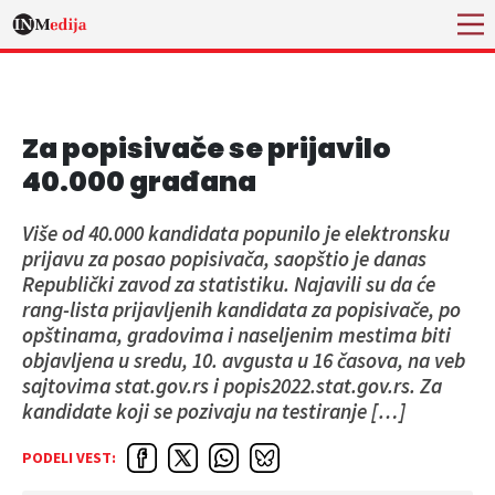
Za popisivače se prijavilo
40.000 građana
Više od 40.000 kandidata popunilo je elektronsku
prijavu za posao popisivača, saopštio je danas
Republički zavod za statistiku. Najavili su da će
rang-lista prijavljenih kandidata za popisivače, po
opštinama, gradovima i naseljenim mestima biti
objavljena u sredu, 10. avgusta u 16 časova, na veb
sajtovima stat.gov.rs i popis2022.stat.gov.rs. Za
kandidate koji se pozivaju na testiranje […]
PODELI VEST: