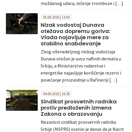
moždanog udara, lečenje tromboze i […]
05.08.2026 | 13:50
Nizak vodostaj Dunava
otežava dopremu goriva:
Vlada najavljuje mere za
stabilno snabdevanje
Zbog višenedeljnog niskog vodostaja
Dunava otežan je uvoz naftnih derivata u
Srbiju, a Ministarstvo rudarstva i
energetike najavljuje korišćenje rezervi i
povećanje proizvodnje u Rafineriji […]
04.08.2026 | 16:38
Sindikat prosvetnih radnika
protiv predloženih izmena
Zakona o obrazovanju
Nezavisni sindikat prosvetnih radnika
Srbije (NSPRS) ocenio je danas da je Nacrt