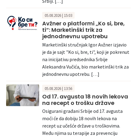
Srbiji. […]
05.08.2026 | 15:03
Avžner o platformi „Ko si, bre,
ti“: Marketinški trik za
jednodnevnu upotrebu
Marketinški stručnjak Igor Avžner izjavio
je da je sajt "Ko si, bre, ti", koji je pokrenut
na inicijativu predsednika Srbije
Aleksandra Vučića, bio marketinški trik za
jednodnevnu upotrebu. […]
05.08.2026 | 13:56
Od 17. avgusta 18 novih lekova
na recept o trošku države
Osigurani građani Srbije od 17. avgusta
moći će da dobiju 18 novih lekova na
recept uz učešće države u troškovima.
Među njima su terapije za prevenciju