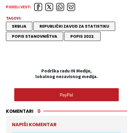
PODELI VEST:
TAGOVI:
SRBIJA
REPUBLIČKI ZAVOD ZA STATISTIKU
POPIS STANOVNIŠTVA
POPIS 2022.
Podrška radu IN Medije,
lokalnog nezavisnog medija.
PayPal
KOMENTARI
0
NAPIŠI KOMENTAR