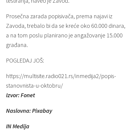
testiranja, naveo je Zavod.
Prosečna zarada popisivača, prema najavi iz
Zavoda, trebalo bi da se kreće oko 60.000 dinara,
a na tom poslu planirano je angažovanje 15.000
građana.
POGLEDAJ JOŠ:
https://multisite.radio021.rs/inmedija2/popis-
stanovnista-u-oktobru/
Izvor: Fonet
Naslovna: Pixabay
IN Medija