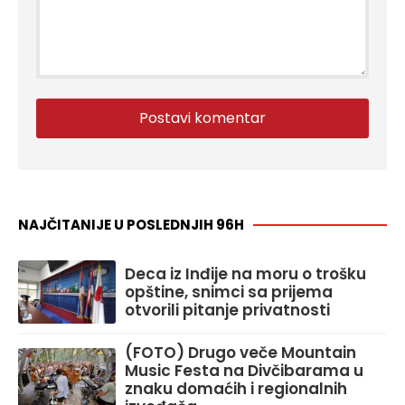
NAJČITANIJE U POSLEDNJIH 96H
Deca iz Inđije na moru o trošku
opštine, snimci sa prijema
otvorili pitanje privatnosti
(FOTO) Drugo veče Mountain
Music Festa na Divčibarama u
znaku domaćih i regionalnih