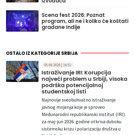
izvođača
Scena fest 2026: Poznat
program, ali ne i koliko će koštati
građane Inđije
OSTALO IZ KATEGORIJE SRBIJA
05.08.2026 | 16:52
Istraživanje IRI: Korupcija
najveći problem u Srbiji, visoka
podrška potencijalnoj
studentskoj listi
Najnovije sveobuhvatno istraživanje
javnog mnjenja koje je sproveo
Međunarodni republikanski institut (IRI)
za maj-jun 2026. godine otkriva duboku
sistemsku krizu i polarizaciju društva u