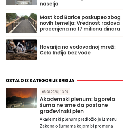
naselja
Most kod Barice poskupeo zbog
novih temelja: Vrednost radova
procenjena na 17 miliona dinara
Havarija na vodovodnoj mreži:
Cela Inđija bez vode
OSTALO IZ KATEGORIJE SRBIJA
08.08.2026 | 13:09
Akademski plenum: Izgorela
šuma ne sme da postane
građevinski plen
Akademski plenum predložio je izmenu
Zakona o šumama kojom bi promena