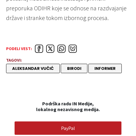
preporuka
ODIHR
koje se odnose na razdvajanje
države i stranke tokom izbornog procesa.
PODELI VEST:
TAGOVI:
ALEKSANDAR VUČIĆ
BIRODI
INFORMER
Podrška radu IN Medije,
lokalnog nezavisnog medija.
PayPal