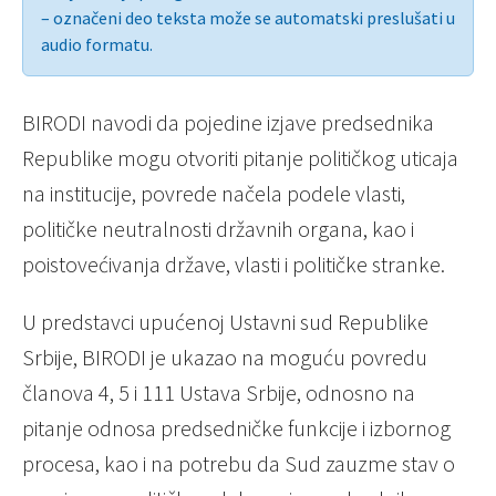
– označeni deo teksta može se automatski preslušati u
audio formatu.
BIRODI navodi da pojedine izjave predsednika
Republike mogu otvoriti pitanje političkog uticaja
na institucije, povrede načela podele vlasti,
političke neutralnosti državnih organa, kao i
poistovećivanja države, vlasti i političke stranke.
U predstavci upućenoj
Ustavni sud Republike
Srbije
, BIRODI je ukazao na moguću povredu
članova 4, 5 i 111 Ustava Srbije, odnosno na
pitanje odnosa predsedničke funkcije i izbornog
procesa, kao i na potrebu da Sud zauzme stav o