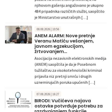
njihovom gašenju angažovano je ukupno
484 pripadnika različitih službi, saopštilo
je Ministarstvo unutrašnjih […]
08.08.2026 | 10:56
ANEM ALARM: Nove pretnje
Veranu Matiću vešanjem,
javnom egzekucijom,
žrtvovanjem…
Asocijacija nezavisnih elektronskih medija
(ANEM) saopštila je da je Posebnom
tužilaštvu za visokotehnološki kriminal
prijavila niz pretnji smrću i drugih
uznemirujućih poruka upućenih […]
07.08.2026 | 16:27
BIRODI: Vučićeva najava
ostavke potvrđuje potrebu za
razdvajanjem funkcije