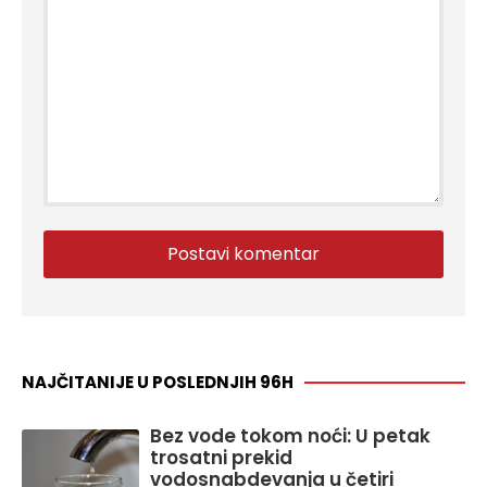
NAJČITANIJE U POSLEDNJIH 96H
Bez vode tokom noći: U petak
trosatni prekid
vodosnabdevanja u četiri