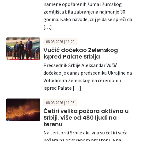
namene opožarenih šuma i šumskog
zemljišta bila zabranjena najmanje 30
godina. Kako navode, cilj je da se spreči da
[…]
08.08.2026 | 11:20
Vučić dočekao Zelenskog
ispred Palate Srbija
Predsednik Srbije Aleksandar Vučić
dočekao je danas predsednika Ukrajine na
Volodimira Zelenskog na ceremoniji
ispred Palate […]
08.08.2026 | 11:06
Četiri velika požara aktivna u
Srbiji, više od 480 ljudi na
terenu
Na teritoriji Srbije aktivna su četiri veća
požara na otvorenom prostoru, a na