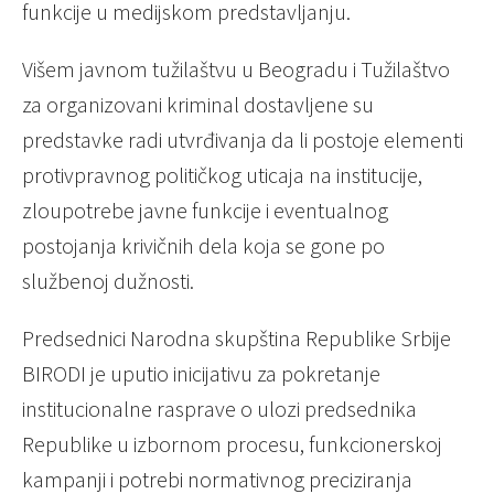
funkcije u medijskom predstavljanju.
Višem javnom tužilaštvu u Beogradu i
Tužilaštvo
za organizovani kriminal
dostavljene su
predstavke radi utvrđivanja da li postoje elementi
protivpravnog političkog uticaja na institucije,
zloupotrebe javne funkcije i eventualnog
postojanja krivičnih dela koja se gone po
službenoj dužnosti.
Predsednici
Narodna skupština Republike Srbije
BIRODI je uputio inicijativu za pokretanje
institucionalne rasprave o ulozi predsednika
Republike u izbornom procesu, funkcionerskoj
kampanji i potrebi normativnog preciziranja