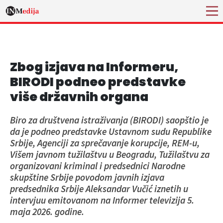
Zbog izjava na Informeru,
BIRODI podneo predstavke
više državnih organa
Biro za društvena istraživanja (BIRODI) saopštio je
da je podneo predstavke Ustavnom sudu Republike
Srbije, Agenciji za sprečavanje korupcije, REM-u,
Višem javnom tužilaštvu u Beogradu, Tužilaštvu za
organizovani kriminal i predsednici Narodne
skupštine Srbije povodom javnih izjava
predsednika Srbije Aleksandar Vučić iznetih u
intervjuu emitovanom na Informer televizija 5.
maja 2026. godine.