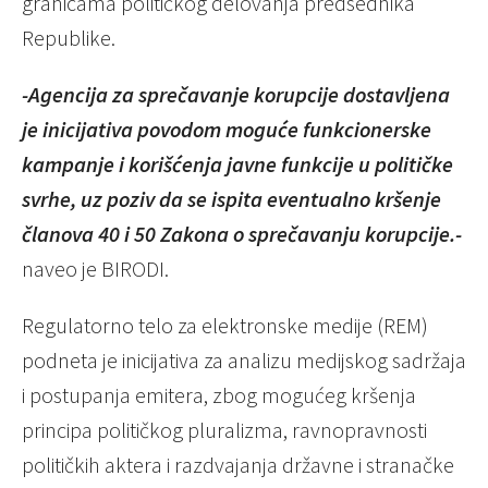
granicama političkog delovanja predsednika
Republike.
-Agencija za sprečavanje korupcije
dostavljena
je inicijativa povodom moguće funkcionerske
kampanje i korišćenja javne funkcije u političke
svrhe, uz poziv da se ispita eventualno kršenje
članova 40 i 50 Zakona o sprečavanju korupcije.-
naveo je BIRODI.
Regulatorno telo za elektronske medije (REM)
podneta je inicijativa za analizu medijskog sadržaja
i postupanja emitera, zbog mogućeg kršenja
principa političkog pluralizma, ravnopravnosti
političkih aktera i razdvajanja državne i stranačke