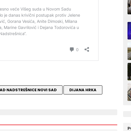
AD NADSTREŠNICE NOVI SAD
DIJANA HRKA
P