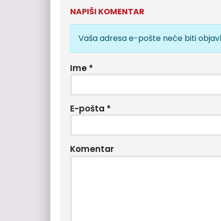
NAPIŠI KOMENTAR
Vaša adresa e-pošte neće biti objavl
Ime
*
E-pošta
*
Komentar