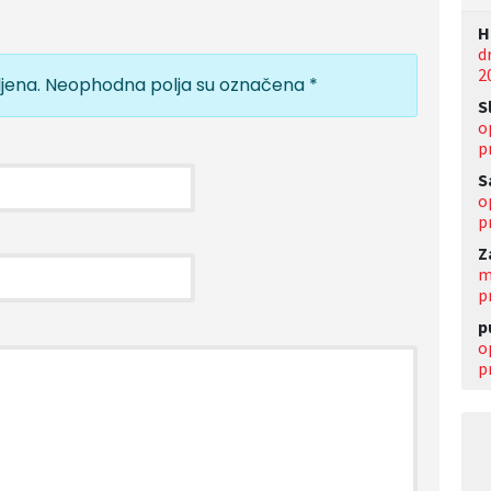
Н
d
2
jena.
Neophodna polja su označena
*
S
o
p
S
o
p
Z
m
p
p
o
p