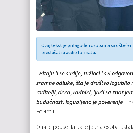
Ovaj tekst je prilagođen osobama sa ošteće
preslušati u audio formatu.
–
Pitaju li se sudije, tužioci i svi odgovo
sramne odluke, šta je društvo izgubilo 
roditelji, deca, radnici, ljudi sa znanj
budućnost. Izgubljeno je poverenje
– na
FoNetu.
Ona je podsetila da je jedna osoba ostala