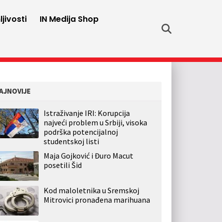
jivosti
IN Medija Shop
AJNOVIJE
Istraživanje IRI: Korupcija
najveći problem u Srbiji, visoka
podrška potencijalnoj
studentskoj listi
Maja Gojković i Đuro Macut
posetili Šid
Kod maloletnika u Sremskoj
Mitrovici pronađena marihuana