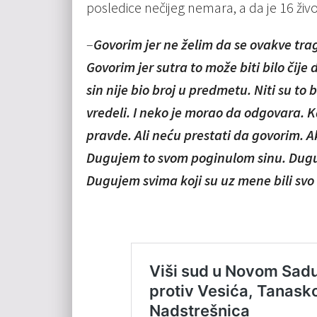
posledice nečijeg nemara, a da je 16 živ
–
Govorim jer ne želim da se ovakve trag
Govorim jer sutra to može biti bilo čije
sin nije bio broj u predmetu. Niti su to bi
vredeli. I neko je morao da odgovara. 
pravde. Ali neću prestati da govorim. A
Dugujem to svom poginulom sinu. Duguje
Dugujem svima koji su uz mene bili svo