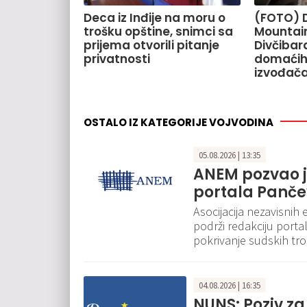
Deca iz Inđije na moru o
(FOTO) 
trošku opštine, snimci sa
Mountain
prijema otvorili pitanje
Divčiba
privatnosti
domaćih 
izvođač
OSTALO IZ KATEGORIJE VOJVODINA
05.08.2026 | 13:35
ANEM pozvao j
portala Pančev
Asocijacija nezavisnih
podrži redakciju portal
pokrivanje sudskih tr
04.08.2026 | 16:35
NUNS: Poziv za