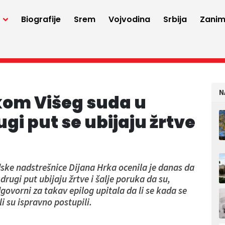
a
Biografije
Srem
Vojvodina
Srbija
Zaniml
N
kom Višeg suda u
i put se ubijaju žrtve
ke nadstrešnice Dijana Hrka ocenila je danas da
ugi put ubijaju žrtve i šalje poruka da su,
odgovorni za takav epilog upitala da li se kada se
li su ispravno postupili.