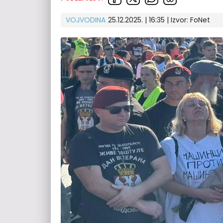
VOJVODINA
25.12.2025. | 16:35
| Izvor:
FoNet