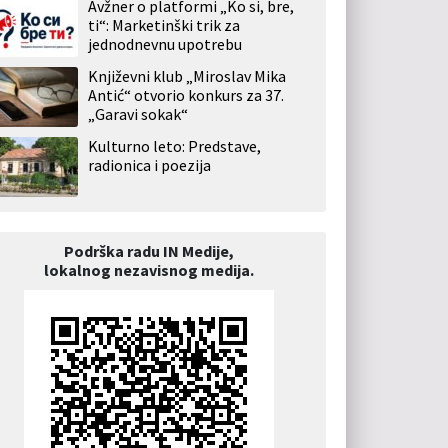
Avžner o platformi „Ko si, bre,
ti“: Marketinški trik za
jednodnevnu upotrebu
Književni klub „Miroslav Mika
Antić“ otvorio konkurs za 37.
„Garavi sokak“
Kulturno leto: Predstave,
radionica i poezija
Podrška radu IN Medije,
lokalnog nezavisnog medija.