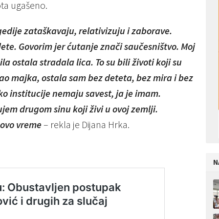
ota ugašeno.
edije zataškavaju, relativizuju i zaborave.
 dete. Govorim jer ćutanje znači saučesništvo. Moj
la ostala stradala lica. To su bili životi koji su
Kao majka, ostala sam bez deteta, bez mira i bez
ko institucije nemaju savest, ja je imam.
m drugom sinu koji živi u ovoj zemlji.
 ovo vreme
– rekla je Dijana Hrka.
N