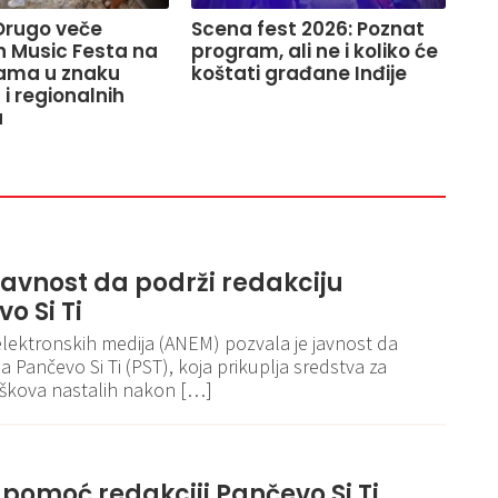
Drugo veče
Scena fest 2026: Poznat
 Music Festa na
program, ali ne i koliko će
rama u znaku
koštati građane Inđije
i regionalnih
a
avnost da podrži redakciju
o Si Ti
 elektronskih medija (ANEM) pozvala je javnost da
a Pančevo Si Ti (PST), koja prikuplja sredstva za
oškova nastalih nakon […]
 pomoć redakciji Pančevo Si Ti