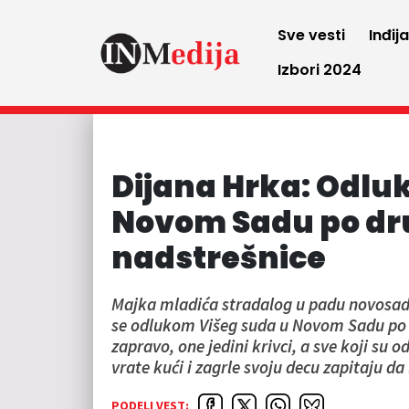
Sve vesti
Inđij
Izbori 2024
Dijana Hrka: Odlu
Novom Sadu po drug
nadstrešnice
Majka mladića stradalog u padu novosads
se odlukom Višeg suda u Novom Sadu po dr
zapravo, one jedini krivci, a sve koji su 
vrate kući i zagrle svoju decu zapitaju da 
PODELI VEST: