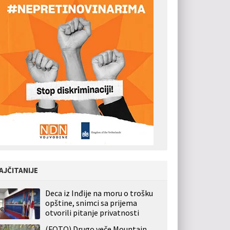
AJČITANIJE
Deca iz Inđije na moru o trošku
opštine, snimci sa prijema
otvorili pitanje privatnosti
(FOTO) Drugo veče Mountain