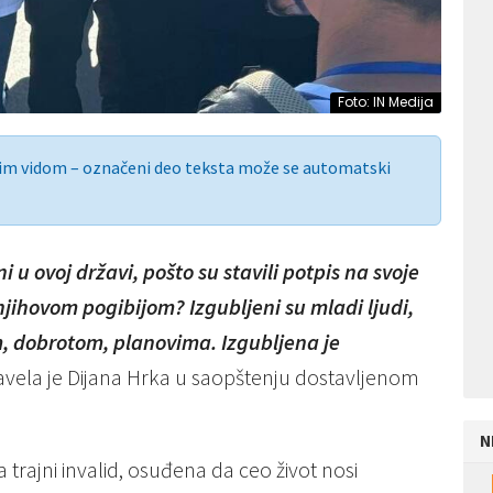
Foto: IN Medija
nim vidom – označeni deo teksta može se automatski
rni u ovoj državi, pošto su stavili potpis na svoje
njihovom pogibijom? Izgubljeni su mladi ljudi,
em, dobrotom, planovima. Izgubljena je
vela je Dijana Hrka u saopštenju dostavljenom
N
 trajni invalid, osuđena da ceo život nosi