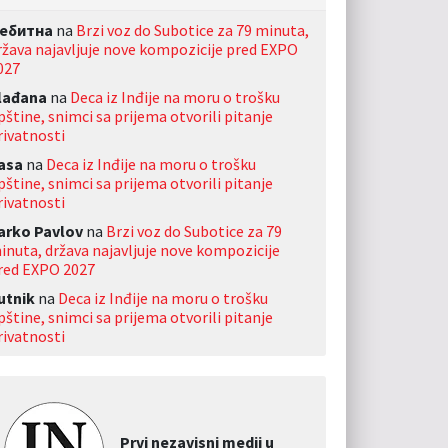
ебитна
na
Brzi voz do Subotice za 79 minuta,
ržava najavljuje nove kompozicije pred EXPO
027
lađana
na
Deca iz Inđije na moru o trošku
pštine, snimci sa prijema otvorili pitanje
rivatnosti
asa
na
Deca iz Inđije na moru o trošku
pštine, snimci sa prijema otvorili pitanje
rivatnosti
arko Pavlov
na
Brzi voz do Subotice za 79
inuta, država najavljuje nove kompozicije
red EXPO 2027
utnik
na
Deca iz Inđije na moru o trošku
pštine, snimci sa prijema otvorili pitanje
rivatnosti
Prvi nezavisni medij u