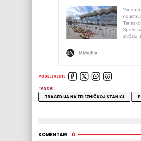
PODELI VEST:
TAGOVI:
TRAGEDIJA NA ŽELEZNIČKOJ STANICI
P
KOMENTARI
0