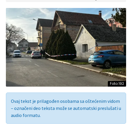
Foto:192
Ovaj tekst je prilagođen osobama sa oštećenim vidom
– označeni deo teksta može se automatski preslušati u
audio formatu.