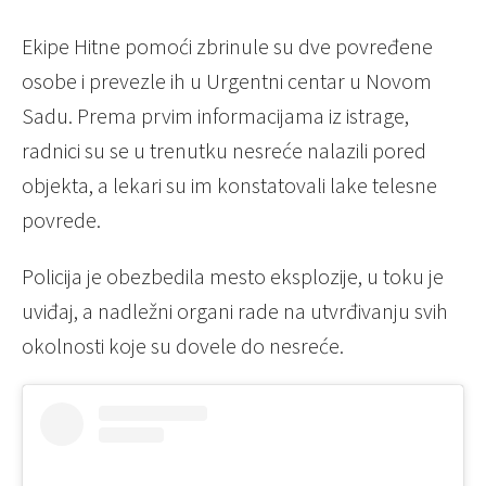
Ekipe Hitne pomoći zbrinule su dve povređene
osobe i prevezle ih u Urgentni centar u Novom
Sadu. Prema prvim informacijama iz istrage,
radnici su se u trenutku nesreće nalazili pored
objekta, a lekari su im konstatovali lake telesne
povrede.
Policija je obezbedila mesto eksplozije, u toku je
uviđaj, a nadležni organi rade na utvrđivanju svih
okolnosti koje su dovele do nesreće.