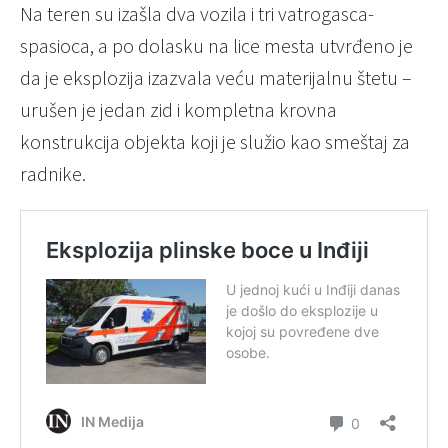
Na teren su izašla dva vozila i tri vatrogasca-
spasioca, a po dolasku na lice mesta utvrđeno je
da je eksplozija izazvala veću materijalnu štetu –
urušen je jedan zid i kompletna krovna
konstrukcija objekta koji je služio kao smeštaj za
radnike.