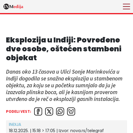
Eksplozija u Inđiji: Povređene
dve osobe, oštećen stambeni
objekat
Danas oko 13 časova u Ulici Sonje Marinkovića u
Inđiji dogodila se snažna eksplozija u stambenom
objektu, za koju se u početku sumnjalo da ju je
izazvala plinska boca, ali je kasnijom proverom
utvrđeno da je reč o eksploziji gasnih instalacija.
PODELI VEST:
INĐIJA
18.12.2025. | 15:18 > 17:05
| Izvor:
nova.rs/telegraf