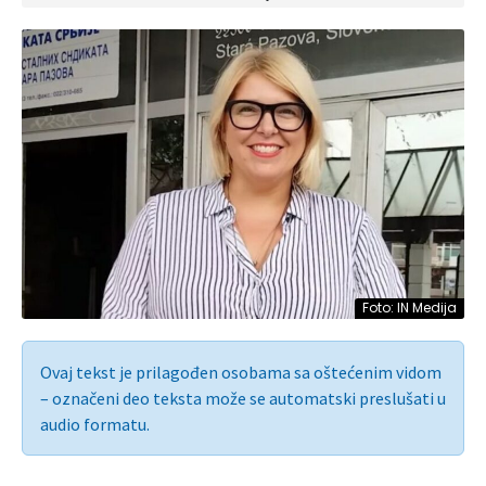
Foto: IN Medija
Ovaj tekst je prilagođen osobama sa oštećenim vidom
– označeni deo teksta može se automatski preslušati u
audio formatu.