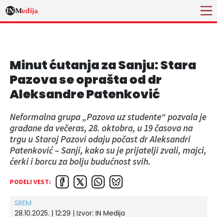
Minut ćutanja za Sanju: Stara
Pazova se oprašta od dr
Aleksandre Patenković
Neformalna grupa „Pazova uz studente“ pozvala je
građane da večeras, 28. oktobra, u 19 časova na
trgu u Staroj Pazovi odaju počast dr Aleksandri
Patenković – Sanji, kako su je prijatelji zvali, majci,
ćerki i borcu za bolju budućnost svih.
PODELI VEST:
SREM
28.10.2025. | 12:29 | Izvor:
IN Medija