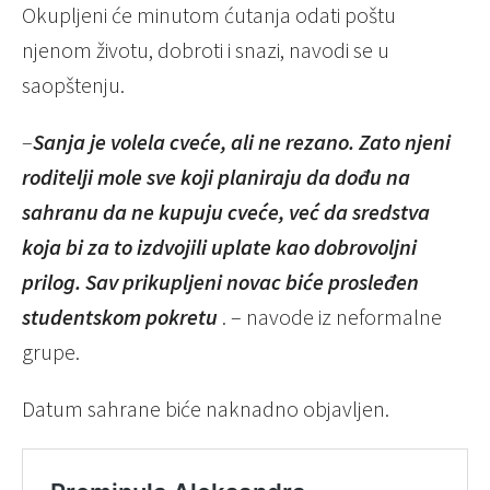
Okupljeni će minutom ćutanja odati poštu
njenom životu, dobroti i snazi, navodi se u
saopštenju.
–
Sanja je volela cveće, ali ne rezano. Zato njeni
roditelji mole sve koji planiraju da dođu na
sahranu da ne kupuju cveće, već da sredstva
koja bi za to izdvojili uplate kao dobrovoljni
prilog. Sav prikupljeni novac biće prosleđen
studentskom pokretu
. – navode iz neformalne
grupe.
Datum sahrane biće naknadno objavljen.