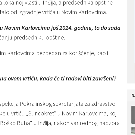
 lokalnoj vlasti u Inđija, a predsednika opštine
talo od izgradnje vrtića u Novim Karlovcima.
a u Novim Karlovcima još 2024. godine, to do sada
aćanju predsedniku opštine.
 Novim Karlovcima bezbedan za korišćenje, kao i
a ovom vrtiću, kada će ti radovi biti završeni?
–
N
nspekcija Pokrajinskog sekretarijata za zdravstvo
tke u vrtiću „Suncokret“ u Novim Karlovcima, koji
 „Boško Buha“ u Inđija, nakon vanrednog nadzora