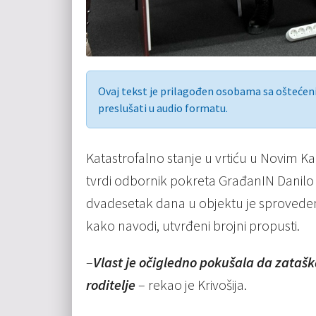
Ovaj tekst je prilagođen osobama sa ošteće
preslušati u audio formatu.
Katastrofalno stanje u vrtiću u Novim K
tvrdi odbornik pokreta GrađanIN Danilo 
dvadesetak dana u objektu je sproveden
kako navodi, utvrđeni brojni propusti.
–
Vlast je očigledno pokušala da zataška
roditelje
– rekao je Krivošija.