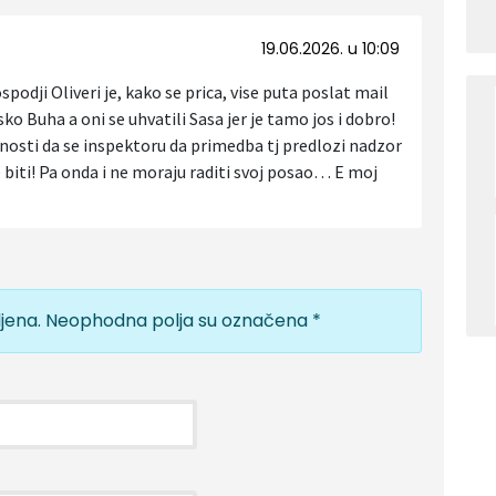
19.06.2026. u 10:09
spodji Oliveri je, kako se prica, vise puta poslat mail
o Buha a oni se uhvatili Sasa jer je tamo jos i dobro!
osti da se inspektoru da primedba tj predlozi nadzor
biti! Pa onda i ne moraju raditi svoj posao… E moj
jena.
Neophodna polja su označena
*