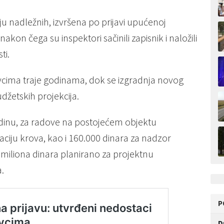
u nadležnih, izvršena po prijavi upućenoj
akon čega su inspektori sačinili zapisnik i naložili
ti.
cima traje godinama, dok se izgradnja novog
budžetskih projekcija.
dinu, za radove na postojećem objektu
aciju krova, kao i 160.000 dinara za nadzor
 miliona dinara planirano za projektnu
.
P
D