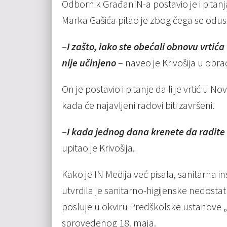
Odbornik GrađanIN-a postavio je i pitanja
Marka Gašića pitao je zbog čega se odus
–
I zašto, iako ste obećali obnovu vrtić
nije učinjeno
– naveo je Krivošija u obr
On je postavio i pitanje da li je vrtić u
kada će najavljeni radovi biti završeni.
–
I kada jednog dana krenete da radite n
upitao je Krivošija.
Kako je IN Medija već pisala, sanitarna i
utvrdila je sanitarno-higijenske nedosta
posluje u okviru Predškolske ustanove
sprovedenog 18. maja.