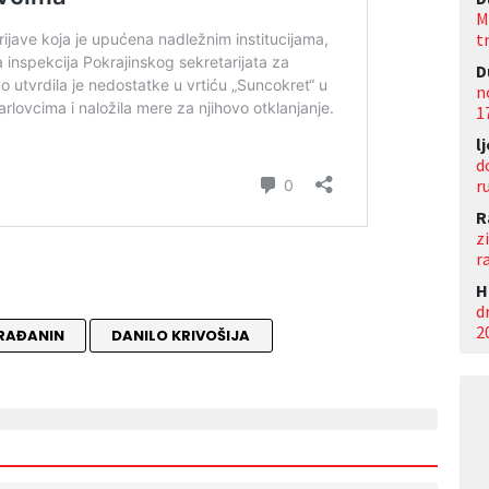
M
t
D
n
1
l
d
r
R
z
r
Н
d
2
RAĐANIN
DANILO KRIVOŠIJA