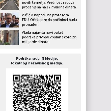
novih temelja: Vrednost radova
procenjena na 17 miliona dinara
Vučić o napadu na profesora
FDU: Očekujem da počinioci budu
pronađeni
Vlada najavila novi paket
podrške privredi vredan skoro tri
milijarde dinara
Podrška radu IN Medije,
lokalnog nezavisnog medija.