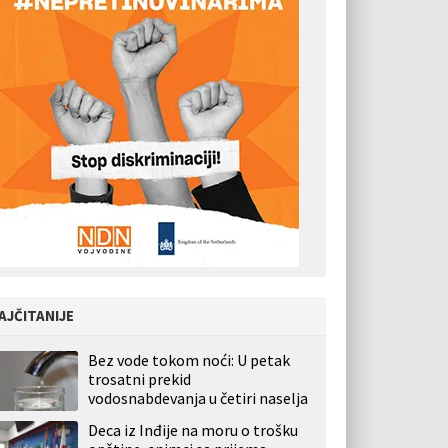
AJČITANIJE
Bez vode tokom noći: U petak
trosatni prekid
vodosnabdevanja u četiri naselja
Deca iz Inđije na moru o trošku