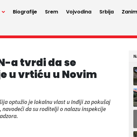
a
Biografije
Srem
Vojvodina
Srbija
Zaniml
N
-a tvrdi da se
e u vrtiću u Novim
a optužio je lokalnu vlast u Inđiji za pokušaj
navodeći da su roditelji o nalazu inspekcije
adzora.