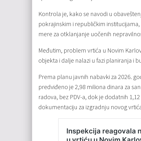
Kontrola je, kako se navodi u obaveštenj
pokrajinskim i republičkim institucijama, n
mere za otklanjanje uočenih nepravilnos
Međutim, problem vrtića u Novim Karlov
objekta i dalje nalazi u fazi planiranja i 
Prema planu javnih nabavki za 2026. go
predviđeno je 2,98 miliona dinara za san
radova, bez PDV-a, dok je dodatnih 1,12
dokumentaciju za izgradnju novog vrtića