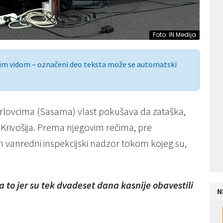
Foto: IN Medija
nim vidom – označeni deo teksta može se automatski
arlovcima (Sasama) vlast pokušava da zataška,
Krivošija. Prema njegovim rečima, pre
 vanredni inspekcijski nadzor tokom kojeg su,
 to jer su tek dvadeset dana kasnije obavestili
N