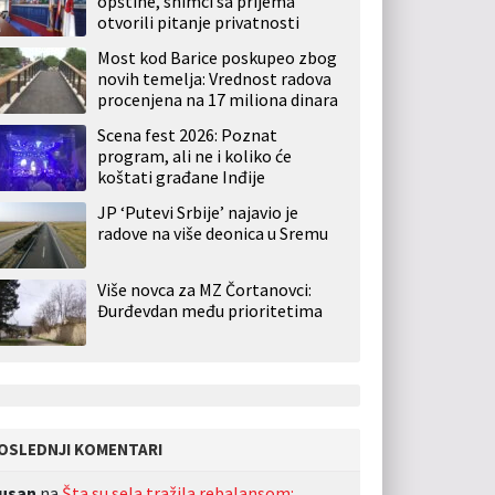
opštine, snimci sa prijema
otvorili pitanje privatnosti
Most kod Barice poskupeo zbog
novih temelja: Vrednost radova
procenjena na 17 miliona dinara
Scena fest 2026: Poznat
program, ali ne i koliko će
koštati građane Inđije
JP ‘Putevi Srbije’ najavio je
radove na više deonica u Sremu
Više novca za MZ Čortanovci:
Đurđevdan među prioritetima
OSLEDNJI KOMENTARI
usan
na
Šta su sela tražila rebalansom: