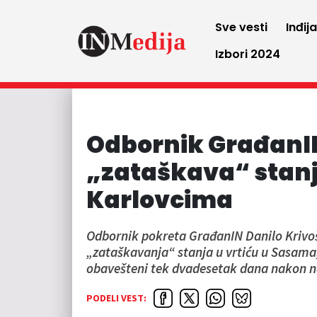
Sve vesti
Inđij
Izbori 2024
Odbornik GrađanIN
„zataškava“ stanj
Karlovcima
Odbornik pokreta GrađanIN Danilo Krivošij
„zataškavanja“ stanja u vrtiću u Sasama, 
obavešteni tek dvadesetak dana nakon n
PODELI VEST: