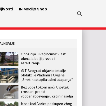
jivosti
IN Medija Shop
AJNOVIJE
Opozicija u Pećincima: Vlast
obećala bolji prevoz i
asfaltiranje
VJT Beograd objavio detalje
obdukcije Vladimira Cvijana:
„Smrt nastupila usled utapanja“
Bez vode tokom noći: U petak
trosatni prekid
vodosnabdevanja u četiri naselja
Most kod Barice poskupeo zbog