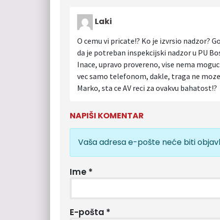
Laki
O cemu vi pricate!? Ko je izvrsio nadzor? Go
da je potreban inspekcijski nadzor u PU Bosk
Inace, upravo provereno, vise nema mogucn
vec samo telefonom, dakle, traga ne moze 
Marko, sta ce AV reci za ovakvu bahatost!?
NAPIŠI KOMENTAR
Vaša adresa e-pošte neće biti objavl
Ime
*
E-pošta
*