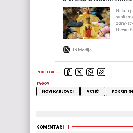
PODELI VEST:
TAGOVI:
NOVI KARLOVCI
VRTIĆ
POKRET G
KOMENTARI
1