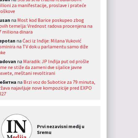
ilioni za manifestacije, proslave i prateće
roškove
usan
na
Most kod Barice poskupeo zbog
ovih temelja: Vrednost radova procenjena na
7 miliona dinara
jepotan
na
Ćaci iz Inđije: Milana Vuković
ominira na TV dok u parlamentu samo diže
uke
adovan
na
Maradik: JP Inđija put od prošle
ime ne stiže da zameni dve sijalice javne
asvete, meštani revoltirani
ебитна
na
Brzi voz do Subotice za 79 minuta,
ržava najavljuje nove kompozicije pred EXPO
027
Prvi nezavisni medij u
Sremu