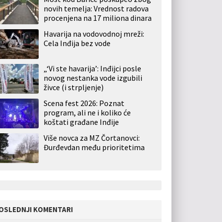
novih temelja: Vrednost radova
procenjena na 17 miliona dinara
Havarija na vodovodnoj mreži:
Cela Inđija bez vode
„‘Vi ste havarija’: Inđijci posle
novog nestanka vode izgubili
živce (i strpljenje)
Scena fest 2026: Poznat
program, ali ne i koliko će
koštati građane Inđije
Više novca za MZ Čortanovci:
Đurđevdan među prioritetima
OSLEDNJI KOMENTARI