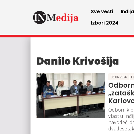
Sve vesti
Inđij
Izbori 2024
Danilo Krivošija
06.06.2026. | 1
Odborn
„zatašk
Karlov
Odbornik po
vlast u Inđi
navodeći da
dvadesetak