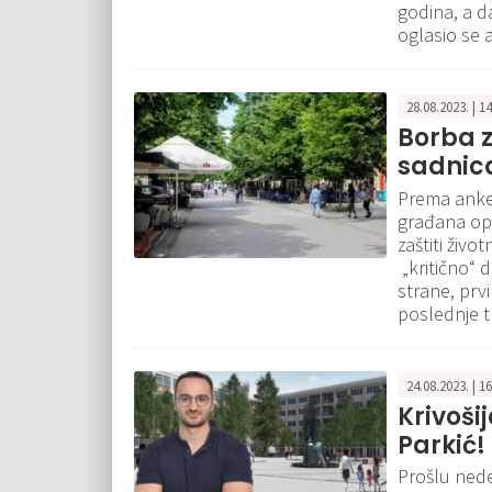
godina, a d
oglasio se 
28.08.2023. | 1
Borba z
sadnica
Prema anket
građana opš
zaštiti živo
„kritično“ 
strane, prvi
poslednje t
24.08.2023. | 1
Krivoši
Parkić!
Prošlu nedel