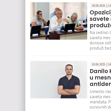
28.08.2025. | 1
Opozici
savete
produž
Na sednici 
saveta mesni
donose odl
produži be
18.06.2025. | 1
Danilo 
u mesni
antide
Umesto raspi
saveta mesn
mandata. Po
osnovnih d