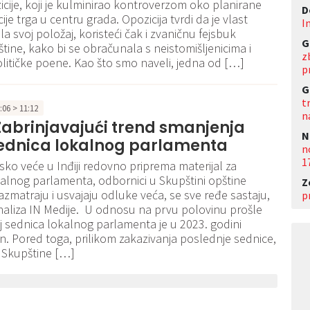
zicije, koji je kulminirao kontroverzom oko planirane
D
je trga u centru grada. Opozicija tvrdi da je vlast
I
a svoj položaj, koristeći čak i zvaničnu fejsbuk
G
štine, kako bi se obračunala s neistomišljenicima i
z
olitičke poene. Kao što smo naveli, jedna od […]
p
G
t
0:06 > 11:12
n
 Zabrinjavajući trend smanjenja
N
sednica lokalnog parlamenta
n
1
sko veće u Inđiji redovno priprema materijal za
alnog parlamenta, odbornici u Skupštini opštine
Z
 razmatraju i usvajaju odluke veća, se sve ređe sastaju,
p
aliza IN Medije. U odnosu na prvu polovinu prošle
j sednica lokalnog parlamenta je u 2023. godini
n. Pored toga, prilikom zakazivanja poslednje sednice,
 Skupštine […]