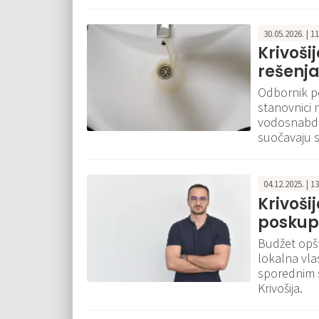
30.05.2026. | 1
Krivoši
rešenj
Odbornik po
stanovnici 
vodosnabde
suočavaju s
04.12.2025. | 1
Krivoši
poskupl
Budžet opšt
lokalna vla
sporednim s
Krivošija.