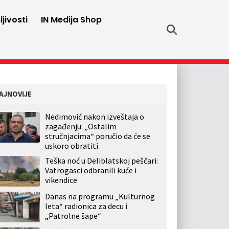
jivosti
IN Medija Shop
AJNOVIJE
Nedimović nakon izveštaja o
zagađenju: „Ostalim
stručnjacima“ poručio da će se
uskoro obratiti
Teška noć u Deliblatskoj peščari:
Vatrogasci odbranili kuće i
vikendice
Danas na programu „Kulturnog
leta“ radionica za decu i
„Patrolne šape“