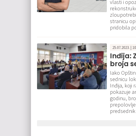
vlasti i opo
rekonstrukci
zloupotrebil
stranicu op
pridobila p
25.07.2023. | 1
Inđija:
broja 
Iako Opštin
sednicu lok
Inđija, koji
pokazuje an
godinu, bro
prepolovlje
predsednik