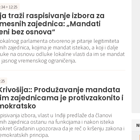
3:34 > 12:25
ja traži raspisivanje izbora za
 mesnih zajednica: „Mandati
eni bez osnova“
lokalnog parlamenta otvoreno je pitanje legitimiteta
h zajednica, kojima je mandat istekao, a koji i dalje
uke na osnovu odluke lokalne vlasti da im se mandat
z jasnog vremenskog ograničenja.
6:25
Krivošija:: Produžavanje mandata
m zajednicama je protivzakonito i
mokratsko
sivanja izbora, vlast u Inđiji predlaže da članovi
ih zajednica ostanu na funkcijama i nakon isteka
N
kret Građanin upozorava da je reč o kršenju zakona i
emokratskih principa.