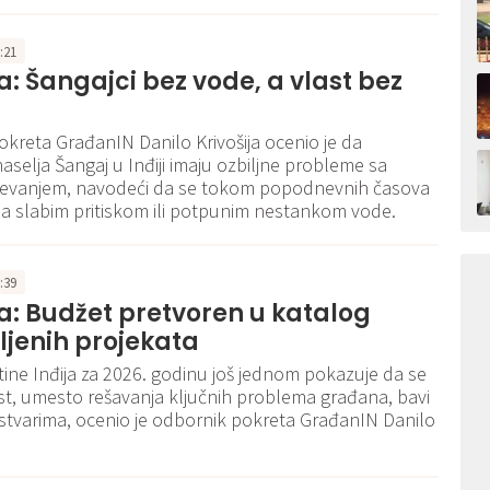
1:21
ja: Šangajci bez vode, a vlast bez
a
kreta GrađanIN Danilo Krivošija ocenio je da
naselja Šangaj u Inđiji imaju ozbiljne probleme sa
vanjem, navodeći da se tokom popodnevnih časova
a slabim pritiskom ili potpunim nestankom vode.
3:39
ja: Budžet pretvoren u katalog
jenih projekata
ine Inđija za 2026. godinu još jednom pokazuje da se
st, umesto rešavanja ključnih problema građana, bavi
tvarima, ocenio je odbornik pokreta GrađanIN Danilo