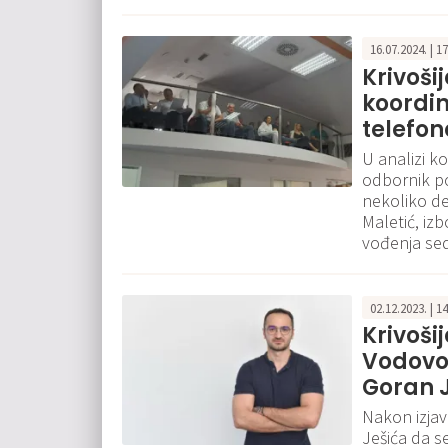
16.07.2024. | 1
Krivoši
koordin
telefon
U analizi k
odbornik po
nekoliko de
Maletić, iz
vođenja se
02.12.2023. | 1
Krivoš
Vodovod
Goran J
Nakon izjav
Ješića da se