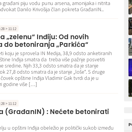
a građani piju vodu punu arsena, amonijaka i nitrita
advokat Danilo Krivošija član pokreta GrađanIN..
4:28 > 11:12
a „zelenu“ Inđiju: Od novih
 do betoniranja „Parkića“
i koju je sprovela IN Medija, 38,9 odsto anketiranih
tine Inđija smatra da treba više pažnje posvetiti
tne sredine. Njih 33,3 odsto smatra da je stanje
dok 27,8 odsto smatra da je stanje „loše“. S druge
 čovek opštine Inđija Vladimir Gak tvrdi da je u
ri godine više […]
6:28 > 11:12
ja (GrađanIN) : Nećete betonirati
P
ju u opštini Inđija obeležio je politički sukob između