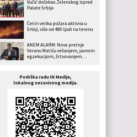
Vučić dočekao Zelenskog ispred
Palate Srbija
Četiri velika požara aktivna u
Srbiji, više od 480 ljudi na terenu
ANEM ALARM: Nove pretnje
Veranu Matiću vešanjem, javnom
egzekucijom, žrtvovanjem…
Podrška radu IN Medije,
lokalnog nezavisnog medija.