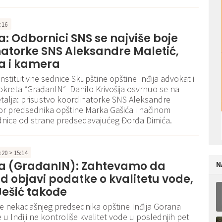
7:16
ja: Odbornici SNS se najviše boje
atorke SNS Aleksandre Maletić,
a i kamera
onstitutivne sednice Skupštine opštine Inđija advokat i
kreta “GrađanIN” Danilo Krivošija osvrnuo se na
talja: prisustvo koordinatorke SNS Aleksandre
bor predsednika opštine Marka Gašića i načinom
dnice od strane predsedavajućeg Đorđa Dimića.
4:20 > 15:14
ija (GrađanIN): Zahtevamo da
N
 objavi podatke o kvalitetu vode,
ešić takođe
e nekadašnjeg predsednika opštine Inđija Gorana
 u Inđiji ne kontroliše kvalitet vode u poslednjih pet