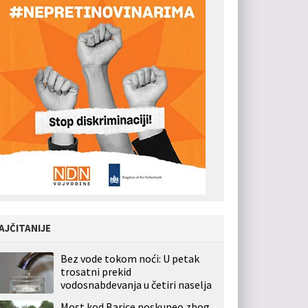
AJČITANIJE
Bez vode tokom noći: U petak
trosatni prekid
vodosnabdevanja u četiri naselja
Most kod Barice poskupeo zbog