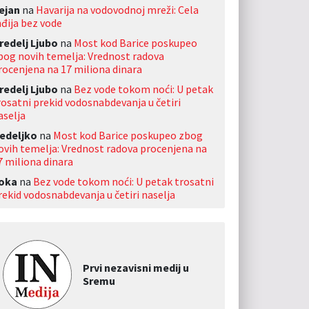
ejan
na
Havarija na vodovodnoj mreži: Cela
nđija bez vode
redelj Ljubo
na
Most kod Barice poskupeo
bog novih temelja: Vrednost radova
rocenjena na 17 miliona dinara
redelj Ljubo
na
Bez vode tokom noći: U petak
rosatni prekid vodosnabdevanja u četiri
aselja
edeljko
na
Most kod Barice poskupeo zbog
ovih temelja: Vrednost radova procenjena na
7 miliona dinara
oka
na
Bez vode tokom noći: U petak trosatni
rekid vodosnabdevanja u četiri naselja
Prvi nezavisni medij u
Sremu