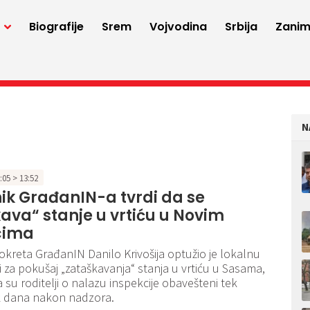
a
Biografije
Srem
Vojvodina
Srbija
Zaniml
N
3:05 > 13:52
ik GrađanIN-a tvrdi da se
ava“ stanje u vrtiću u Novim
cima
kreta GrađanIN Danilo Krivošija optužio je lokalnu
ji za pokušaj „zataškavanja“ stanja u vrtiću u Sasama,
 su roditelji o nalazu inspekcije obavešteni tek
 dana nakon nadzora.