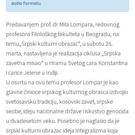
audio formatu.
Predavanjem prof. dr Mila Lompara, redovnog
profesora Filološkog fakulteta u Beogradu, na
temu„Srpski kulturni obrazac“, u subotu 26.
marta, nastavljena je realizacija ciklusa „Srpska
zavetna misao“ u Hramu Svetog cara Кonstantina
i carice Jelene u Inđiji.
U osvrtu na ovu temu profesor Lompar je kao
glavne činioce srpskog kulturnog obrasca izdvojio
svetosavsku tradiciju, kosovski zavet, srpske
seobe, ideju nacionalne države i iskustvo genocida
u dvadesetom veku. Posebno je naglasio da je
srpski kulturni obrazac ideja integralizma koja