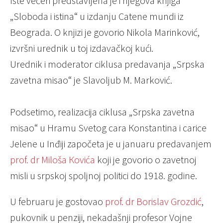
Iste večeri predstavljena je i njegova knjiga
„Sloboda i istina“ u izdanju Catene mundi iz
Beograda. O knjizi je govorio Nikola Marinković,
izvršni urednik u toj izdavačkoj kući.
Urednik i moderator ciklusa predavanja „Srpska
zavetna misao“ je Slavoljub M. Marković.
Podsetimo, realizacija ciklusa „Srpska zavetna
misao“ u Hramu Svetog cara Кonstantina i carice
Jelene u Inđiji započeta je u januaru predavanjem
prof. dr Miloša Кovića
koji je govorio o zavetnoj
misli u srpskoj spoljnoj politici do 1918. godine.
U februaru je gostovao
prof. dr Borislav Grozdić
,
pukovnik u penziji, nekadašnji profesor Vojne