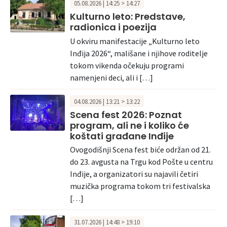
05.08.2026 | 14:25 > 14:27
Kulturno leto: Predstave,
radionica i poezija
U okviru manifestacije „Kulturno leto
Inđija 2026“, mališane i njihove roditelje
tokom vikenda očekuju programi
namenjeni deci, ali i […]
04.08.2026 | 13:21 > 13:22
Scena fest 2026: Poznat
program, ali ne i koliko će
koštati građane Inđije
Ovogodišnji Scena fest biće održan od 21.
do 23. avgusta na Trgu kod Pošte u centru
Inđije, a organizatori su najavili četiri
muzička programa tokom tri festivalska
[…]
31.07.2026 | 14:48 > 19:10