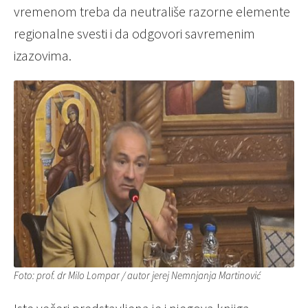
vremenom treba da neutrališe razorne elemente
regionalne svesti i da odgovori savremenim
izazovima.
Foto: prof. dr Milo Lompar
/
autor
jerej Nemnjanja Martinović