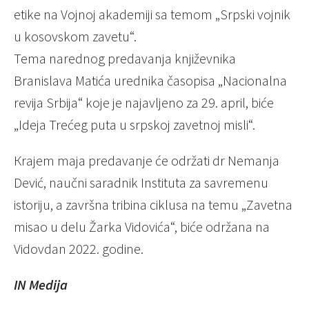
etike na Vojnoj akademiji sa temom „Srpski vojnik
u kosovskom zavetu“.
Tema narednog predavanja književnika
Branislava Matića urednika časopisa „Nacionalna
revija Srbija“ koje je najavljeno za 29. april, biće
„Ideja Trećeg puta u srpskoj zavetnoj misli“.
Кrajem maja predavanje će održati dr Nemanja
Dević, naučni saradnik Instituta za savremenu
istoriju, a završna tribina ciklusa na temu „Zavetna
misao u delu Žarka Vidovića“, biće održana na
Vidovdan 2022. godine.
IN Medija