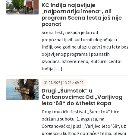
KC Inđija najavljuje
„najpoznatija imena“, ali
program Scena festa još nije
poznat
Scena fest, nekada jedan od
prepoznatljivih kulturnih događaja u
Inđiji, ove godine ulazi u završnicu leta bez
objavljenog programa i poznatih
izvođača. Istovremeno, Kulturni centar
Inđija […]
31.07.2026 | 13:22 > 09:02
Drugi „Šumstok“ u
Čortanovcima: Od „Varljivog
leta ’68“ do Atheist Rapa
Drugi muzički festival „Šumstok“ biće
održan u subotu, 1. avgusta, na
Čortanovačkoj plaži „Varljivo leto ’68“, uz
projekciju kultnog domaćeg filma, plesni