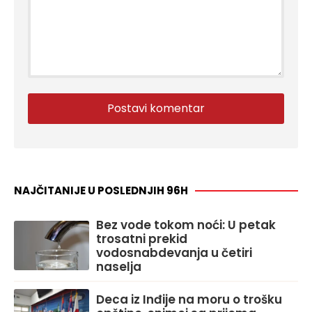
NAJČITANIJE U POSLEDNJIH 96H
Bez vode tokom noći: U petak
trosatni prekid
vodosnabdevanja u četiri
naselja
Deca iz Inđije na moru o trošku