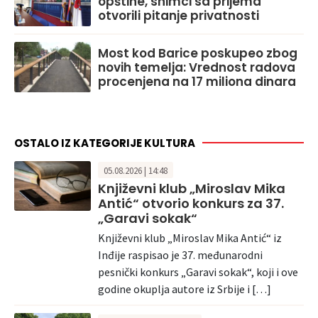
opštine, snimci sa prijema
otvorili pitanje privatnosti
Most kod Barice poskupeo zbog
novih temelja: Vrednost radova
procenjena na 17 miliona dinara
OSTALO IZ KATEGORIJE KULTURA
05.08.2026 | 14:48
Književni klub „Miroslav Mika
Antić“ otvorio konkurs za 37.
„Garavi sokak“
Književni klub „Miroslav Mika Antić“ iz
Inđije raspisao je 37. međunarodni
pesnički konkurs „Garavi sokak“, koji i ove
godine okuplja autore iz Srbije i […]