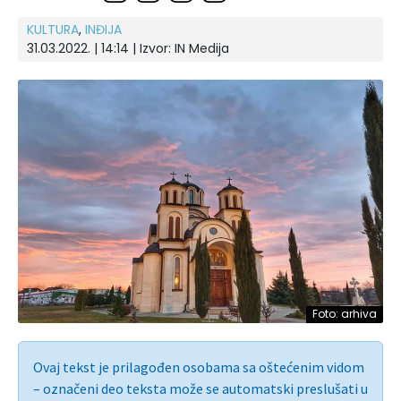
KULTURA
,
INĐIJA
31.03.2022. | 14:14 | Izvor:
IN Medija
Foto: arhiva
Ovaj tekst je prilagođen osobama sa oštećenim vidom
– označeni deo teksta može se automatski preslušati u