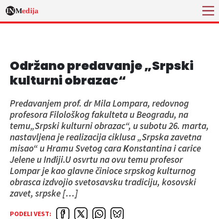
Održano predavanje „Srpski
kulturni obrazac“
Predavanjem prof. dr Mila Lompara, redovnog
profesora Filološkog fakulteta u Beogradu, na
temu„Srpski kulturni obrazac“, u subotu 26. marta,
nastavljena je realizacija ciklusa „Srpska zavetna
misao“ u Hramu Svetog cara Кonstantina i carice
Jelene u Inđiji.U osvrtu na ovu temu profesor
Lompar je kao glavne činioce srpskog kulturnog
obrasca izdvojio svetosavsku tradiciju, kosovski
zavet, srpske […]
PODELI VEST: