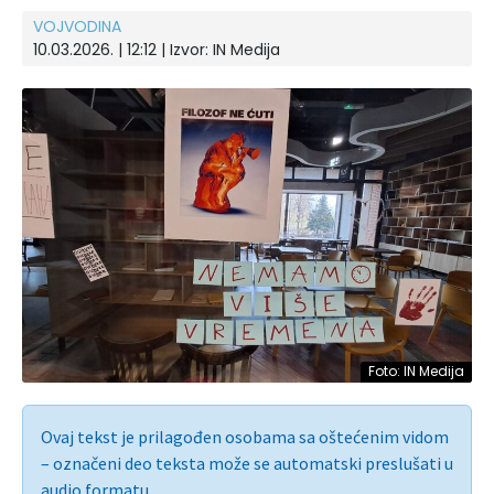
VOJVODINA
10.03.2026. | 12:12
| Izvor:
IN Medija
Foto: IN Medija
Ovaj tekst je prilagođen osobama sa oštećenim vidom
– označeni deo teksta može se automatski preslušati u
audio formatu.