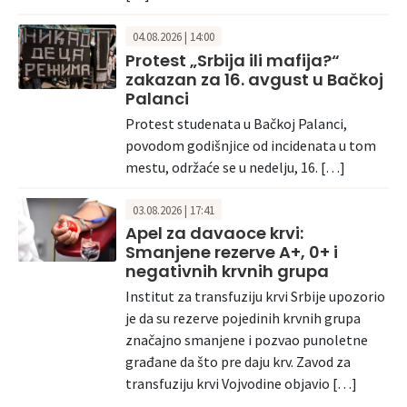
04.08.2026 | 14:00
Protest „Srbija ili mafija?“
zakazan za 16. avgust u Bačkoj
Palanci
Protest studenata u Bačkoj Palanci,
povodom godišnjice od incidenata u tom
mestu, održaće se u nedelju, 16. […]
03.08.2026 | 17:41
Apel za davaoce krvi:
Smanjene rezerve A+, 0+ i
negativnih krvnih grupa
Institut za transfuziju krvi Srbije upozorio
je da su rezerve pojedinih krvnih grupa
značajno smanjene i pozvao punoletne
građane da što pre daju krv. Zavod za
transfuziju krvi Vojvodine objavio […]