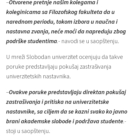
–
Otvorene pretnje našim kolegama i
koleginicama sa Filozofskog fakulteta da u
narednom periodu, tokom izbora u naučna i
nastavna zvanja, neće moći da napreduju zbog
podrške studentima
.-
navodi se u saopštenju.
U mreži Slobodan univerzitet ocenjuju da takve
poruke predstavljaju pokušaj zastrašivanja
univerzitetskih nastavnika.
–
Ovakve poruke predstavljaju direktan pokušaj
zastrašivanja i pritiska na univerzitetske
nastavnike, sa ciljem da se kazni svako ko javno
brani akademske slobode i podržava studente
.-
stoji u saopštenju.