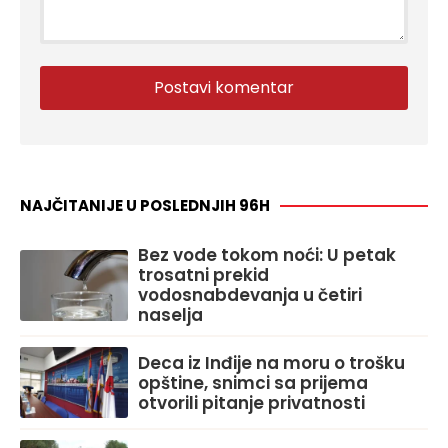
NAJČITANIJE U POSLEDNJIH 96H
Bez vode tokom noći: U petak
trosatni prekid
vodosnabdevanja u četiri
naselja
Deca iz Inđije na moru o trošku
opštine, snimci sa prijema
otvorili pitanje privatnosti