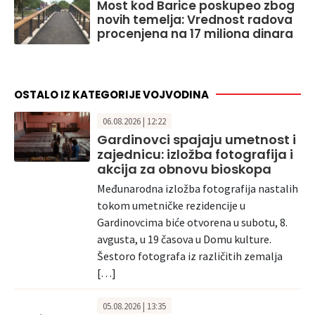
Most kod Barice poskupeo zbog
novih temelja: Vrednost radova
procenjena na 17 miliona dinara
OSTALO IZ KATEGORIJE VOJVODINA
06.08.2026 | 12:22
Gardinovci spajaju umetnost i
zajednicu: izložba fotografija i
akcija za obnovu bioskopa
Međunarodna izložba fotografija nastalih
tokom umetničke rezidencije u
Gardinovcima biće otvorena u subotu, 8.
avgusta, u 19 časova u Domu kulture.
Šestoro fotografa iz različitih zemalja
[…]
05.08.2026 | 13:35