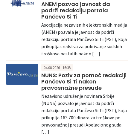
ANEM pozvao javnost da
podrži redakciju portala
Pančevo Si Ti
Asocijacija nezavisnih elektronskih medija
(ANEM) pozvala je javnost da podrži
redakciju portala Pančevo Si Ti (PST), koja
prikuplja sredstva za pokrivanje sudskih
troškova nastalih nakon […]
04.08.2026 | 16:35
NUNS: Poziv za pomoć redakciji
Pančevo Si Ti nakon
pravosnažne presude
Nezavisno udruženje novinara Srbije
(NUNS) pozvalo je javnost da podrži
redakciju portala Pančevo Si Ti (PST), koja
prikuplja 163.700 dinara za troškove po
pravosnažnoj presudi Apelacionog suda
[…]