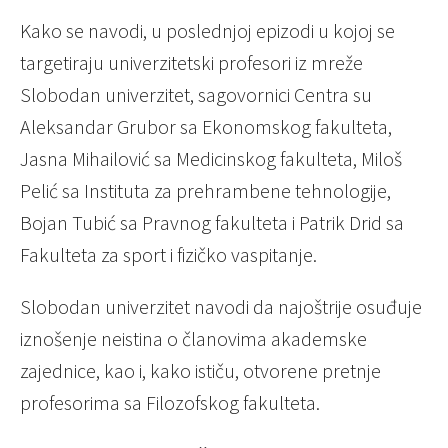
Kako se navodi, u poslednjoj epizodi u kojoj se
targetiraju univerzitetski profesori iz mreže
Slobodan univerzitet, sagovornici Centra su
Aleksandar Grubor sa Ekonomskog fakulteta,
Jasna Mihailović sa Medicinskog fakulteta, Miloš
Pelić sa Instituta za prehrambene tehnologije,
Bojan Tubić sa Pravnog fakulteta i Patrik Drid sa
Fakulteta za sport i fizičko vaspitanje.
Slobodan univerzitet navodi da najoštrije osuđuje
iznošenje neistina o članovima akademske
zajednice, kao i, kako ističu, otvorene pretnje
profesorima sa Filozofskog fakulteta.