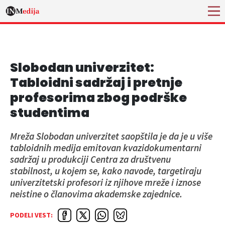
Slobodan univerzitet:
Tabloidni sadržaj i pretnje
profesorima zbog podrške
studentima
Mreža Slobodan univerzitet saopštila je da je u više
tabloidnih medija emitovan kvazidokumentarni
sadržaj u produkciji Centra za društvenu
stabilnost, u kojem se, kako navode, targetiraju
univerzitetski profesori iz njihove mreže i iznose
neistine o članovima akademske zajednice.
PODELI VEST: