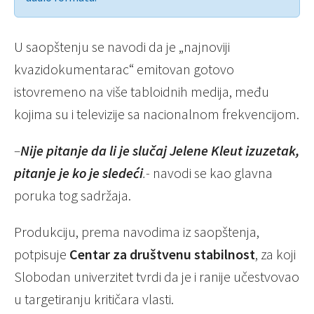
U saopštenju se navodi da je „najnoviji
kvazidokumentarac“ emitovan gotovo
istovremeno na više tabloidnih medija, među
kojima su i televizije sa nacionalnom frekvencijom.
–
Nije pitanje da li je slučaj Jelene Kleut izuzetak,
pitanje je ko je sledeći
.-
navodi se kao glavna
poruka tog sadržaja.
Produkciju, prema navodima iz saopštenja,
potpisuje
Centar za društvenu stabilnost
, za koji
Slobodan univerzitet tvrdi da je i ranije učestvovao
u targetiranju kritičara vlasti.