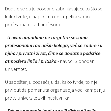
Dodaje se da je posebno zabrinjavajuće to što se,
kako tvrde, u napadima ne targetira samo
profesionalni rad profesora.
–
U ovim napadima ne targetira se samo
profesionalni rad naših kolega, već se zadire i u
njihov privatni život, čime se dodatno podstiče
atmosfera linča i pritiska
.-
navodi Slobodan
univerzitet.
U saopštenju podsećaju da, kako tvrde, to nije
prvi put da pomenuta organizacija vodi kampanju
protiv univerzitetskih nastavnika.
–
Takve kampanje imaju za cilj diskreditaciju