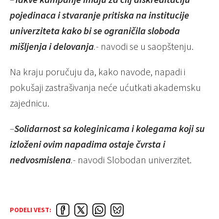
pojedinaca i stvaranje pritiska na institucije
univerziteta kako bi se ograničila sloboda
mišljenja i delovanja
.-
navodi se u saopštenju.
Na kraju poručuju da, kako navode, napadi i
pokušaji zastrašivanja neće ućutkati akademsku
zajednicu.
–
Solidarnost sa koleginicama i kolegama koji su
izloženi ovim napadima ostaje čvrsta i
nedvosmislena
.-
navodi Slobodan univerzitet.
PODELI VEST: