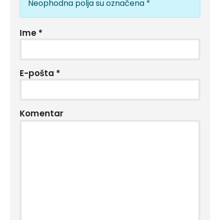
Neophodna polja su označena
*
Ime
*
E-pošta
*
Komentar