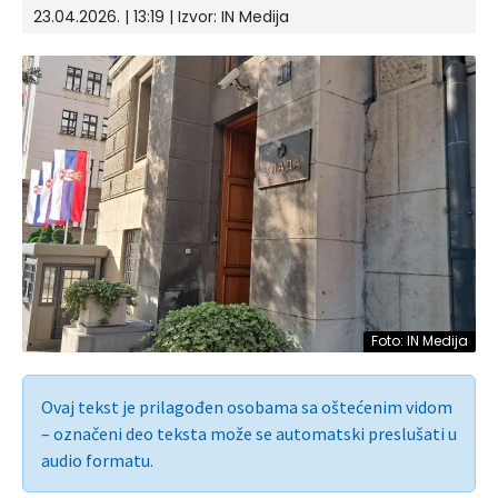
23.04.2026. | 13:19 | Izvor:
IN Medija
Foto: IN Medija
Ovaj tekst je prilagođen osobama sa oštećenim vidom
– označeni deo teksta može se automatski preslušati u
audio formatu.