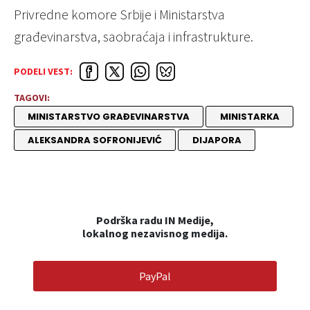
Privredne komore Srbije i Ministarstva
građevinarstva, saobraćaja i infrastrukture.
PODELI VEST:
TAGOVI:
MINISTARSTVO GRAĐEVINARSTVA
MINISTARKA
ALEKSANDRA SOFRONIJEVIĆ
DIJAPORA
Podrška radu IN Medije,
lokalnog nezavisnog medija.
PayPal