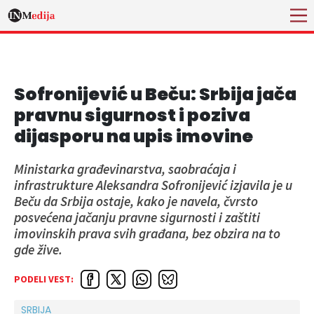
Sofronijević u Beču: Srbija jača
pravnu sigurnost i poziva
dijasporu na upis imovine
Ministarka građevinarstva, saobraćaja i
infrastrukture Aleksandra Sofronijević izjavila je u
Beču da Srbija ostaje, kako je navela, čvrsto
posvećena jačanju pravne sigurnosti i zaštiti
imovinskih prava svih građana, bez obzira na to
gde žive.
PODELI VEST:
SRBIJA