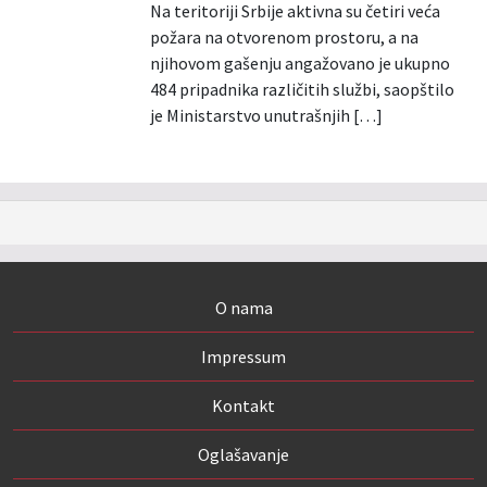
Na teritoriji Srbije aktivna su četiri veća
požara na otvorenom prostoru, a na
njihovom gašenju angažovano je ukupno
484 pripadnika različitih službi, saopštilo
je Ministarstvo unutrašnjih […]
O nama
Impressum
Kontakt
Oglašavanje