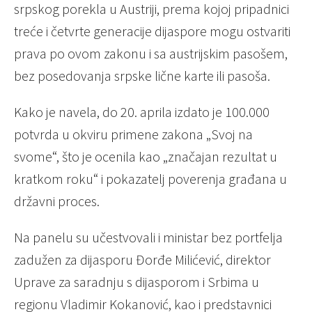
srpskog porekla u Austriji, prema kojoj pripadnici
treće i četvrte generacije dijaspore mogu ostvariti
prava po ovom zakonu i sa austrijskim pasošem,
bez posedovanja srpske lične karte ili pasoša.
Kako je navela, do 20. aprila izdato je 100.000
potvrda u okviru primene zakona „Svoj na
svome“, što je ocenila kao „značajan rezultat u
kratkom roku“ i pokazatelj poverenja građana u
državni proces.
Na panelu su učestvovali i ministar bez portfelja
zadužen za dijasporu Đorđe Milićević, direktor
Uprave za saradnju s dijasporom i Srbima u
regionu Vladimir Kokanović, kao i predstavnici