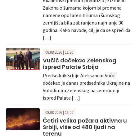
Akademski plenum predložio je izmenu
Zakona o šumama kojom bi promena
namene opožarenih šuma i šumskog
zemljišta bila zabranjena najmanje 30
godina. Kako navode, cilj je da se spreči da
[…]
08.08.2026 | 11:20
Vučić dočekao Zelenskog
ispred Palate Srbija
Predsednik Srbije Aleksandar Vučić
dočekao je danas predsednika Ukrajine na
Volodimira Zelenskog na ceremoniji
ispred Palate […]
08.08.2026 | 11:06
Četiri velika požara aktivna u
Srbiji, više od 480 ljudi na
terenu