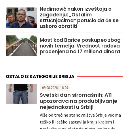
Nedimović nakon izveštaja o
zagađenju: „Ostalim
stručnjacima“ poručio da će se
uskoro obratiti
Most kod Barice poskupeo zbog
novih temelja: Vrednost radova
procenjena na 17 miliona dinara
OSTALO IZ KATEGORIJE SRBIJA
09.08.2026 | 16:29
Svetski dan siromašnih: A11
upozorava na produbljivanje
nejednakosti u Srbiji
Više od trećine stanovništva Srbije veoma
teško ili teško sastavlja kraj s krajem i
preživljava od plate do plate, pokazuju