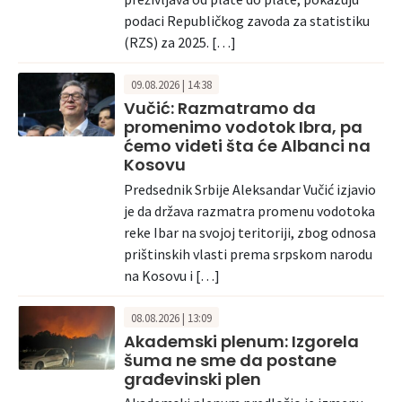
podaci Republičkog zavoda za statistiku
(RZS) za 2025. […]
09.08.2026 | 14:38
Vučić: Razmatramo da
promenimo vodotok Ibra, pa
ćemo videti šta će Albanci na
Kosovu
Predsednik Srbije Aleksandar Vučić izjavio
je da država razmatra promenu vodotoka
reke Ibar na svojoj teritoriji, zbog odnosa
prištinskih vlasti prema srpskom narodu
na Kosovu i […]
08.08.2026 | 13:09
Akademski plenum: Izgorela
šuma ne sme da postane
građevinski plen