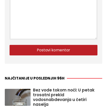
NAJČITANIJE U POSLEDNJIH 96H
Bez vode tokom noći: U petak
trosatni prekid
vodosnabdevanja u četiri
naselja