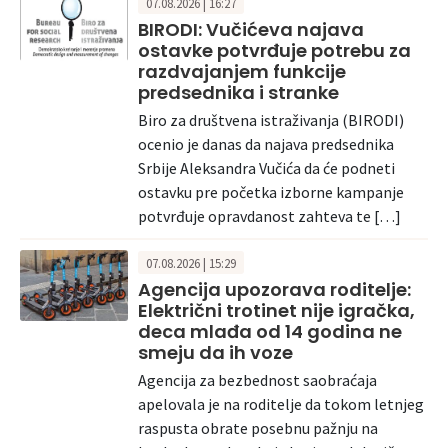
07.08.2026 | 16:27
BIRODI: Vučićeva najava
ostavke potvrđuje potrebu za
razdvajanjem funkcije
predsednika i stranke
Biro za društvena istraživanja (BIRODI)
ocenio je danas da najava predsednika
Srbije Aleksandra Vučića da će podneti
ostavku pre početka izborne kampanje
potvrđuje opravdanost zahteva te […]
07.08.2026 | 15:29
Agencija upozorava roditelje:
Električni trotinet nije igračka,
deca mlađa od 14 godina ne
smeju da ih voze
Agencija za bezbednost saobraćaja
apelovala je na roditelje da tokom letnjeg
raspusta obrate posebnu pažnju na