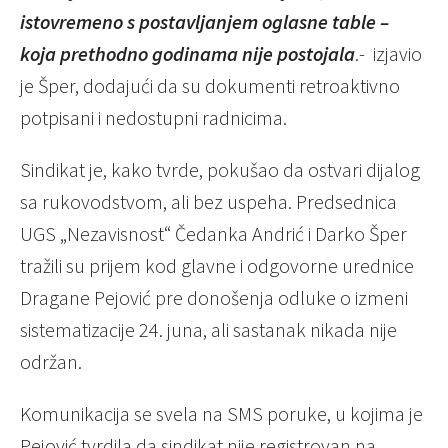
istovremeno s postavljanjem oglasne table –
koja prethodno godinama nije postojala
.- izjavio
je Šper, dodajući da su dokumenti retroaktivno
potpisani i nedostupni radnicima.
Sindikat je, kako tvrde, pokušao da ostvari dijalog
sa rukovodstvom, ali bez uspeha. Predsednica
UGS „Nezavisnost“ Čedanka Andrić i Darko Šper
tražili su prijem kod glavne i odgovorne urednice
Dragane Pejović pre donošenja odluke o izmeni
sistematizacije 24. juna, ali sastanak nikada nije
održan.
Komunikacija se svela na SMS poruke, u kojima je
Pejović tvrdila da sindikat nije registrovan na