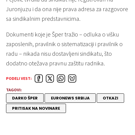
Juronjuzu i da ona nije prava adresa za razgovore
sa sindikalnim predstavnicima.
Dokumenti koje je Šper tražio – odluka o višku
zaposlenih, pravilnik o sistematizaciji i pravilnik o
radu – nikada nisu dostavljeni sindikatu, što
dodatno otežava pravnu zaštitu radnika.
PODELI VEST:
TAGOVI:
DARKO ŠPER
EURONEWS SRBIJA
OTKAZI
PRITISAK NA NOVINARE