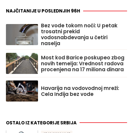
NAJČITANIJE U POSLEDNJIH 96H
Bez vode tokom noći: U petak
trosatni prekid
vodosnabdevanja u četiri
naselja
Most kod Barice poskupeo zbog
novih temelja: Vrednost radova
procenjena na 17 miliona dinara
Havarija na vodovodnoj mreži:
Cela Inđija bez vode
OSTALO IZ KATEGORIJE SRBIJA