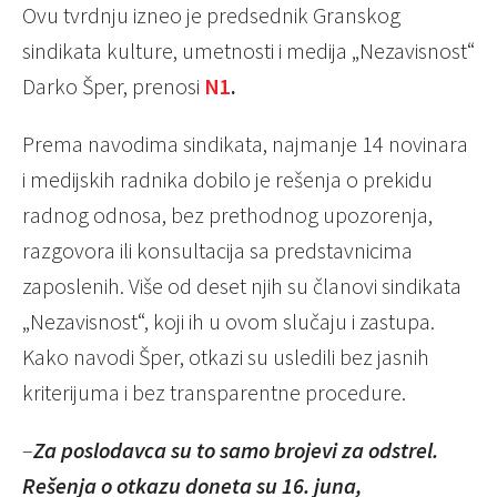
Ovu tvrdnju izneo je predsednik Granskog
sindikata kulture, umetnosti i medija „Nezavisnost“
Darko Šper, prenosi
N1
.
Prema navodima sindikata, najmanje 14 novinara
i medijskih radnika dobilo je rešenja o prekidu
radnog odnosa, bez prethodnog upozorenja,
razgovora ili konsultacija sa predstavnicima
zaposlenih. Više od deset njih su članovi sindikata
„Nezavisnost“, koji ih u ovom slučaju i zastupa.
Kako navodi Šper, otkazi su usledili bez jasnih
kriterijuma i bez transparentne procedure.
–
Z
a poslodavca su to samo brojevi za odstrel.
Rešenja o otkazu doneta su 16. juna,