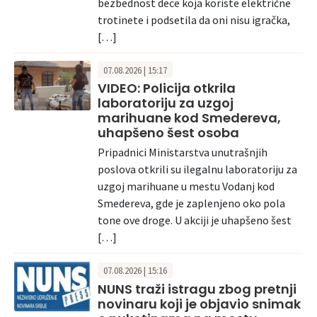
bezbednost dece koja koriste električne
trotinete i podsetila da oni nisu igračka,
[…]
07.08.2026 | 15:17
VIDEO: Policija otkrila
laboratoriju za uzgoj
marihuane kod Smedereva,
uhapšeno šest osoba
Pripadnici Ministarstva unutrašnjih
poslova otkrili su ilegalnu laboratoriju za
uzgoj marihuane u mestu Vodanj kod
Smedereva, gde je zaplenjeno oko pola
tone ove droge. U akciji je uhapšeno šest
[…]
07.08.2026 | 15:16
NUNS traži istragu zbog pretnji
novinaru koji je objavio snimak