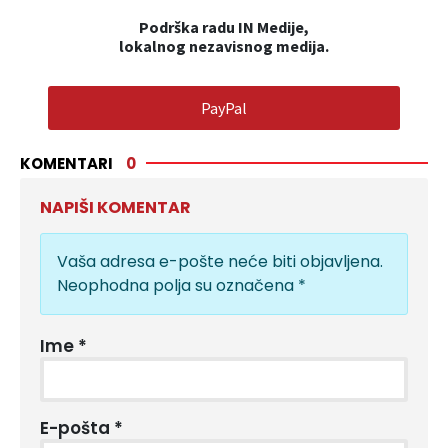
Podrška radu IN Medije,
lokalnog nezavisnog medija.
PayPal
KOMENTARI
0
NAPIŠI KOMENTAR
Vaša adresa e-pošte neće biti objavljena.
Neophodna polja su označena
*
Ime
*
E-pošta
*