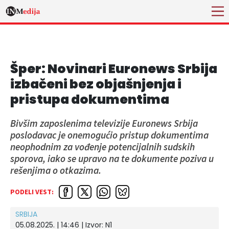
Šper: Novinari Euronews Srbija
izbačeni bez objašnjenja i
pristupa dokumentima
Bivšim zaposlenima televizije Euronews Srbija
poslodavac je onemogućio pristup dokumentima
neophodnim za vođenje potencijalnih sudskih
sporova, iako se upravo na te dokumente poziva u
rešenjima o otkazima.
PODELI VEST:
SRBIJA
05.08.2025. | 14:46
| Izvor:
N1