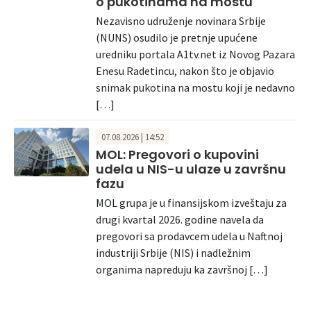
o pukotinama na mostu
Nezavisno udruženje novinara Srbije
(NUNS) osudilo je pretnje upućene
uredniku portala A1tv.net iz Novog Pazara
Enesu Radetincu, nakon što je objavio
snimak pukotina na mostu koji je nedavno
[…]
07.08.2026 | 14:52
MOL: Pregovori o kupovini
udela u NIS-u ulaze u završnu
fazu
MOL grupa je u finansijskom izveštaju za
drugi kvartal 2026. godine navela da
pregovori sa prodavcem udela u Naftnoj
industriji Srbije (NIS) i nadležnim
organima napreduju ka završnoj […]