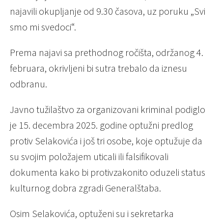
najavili okupljanje od 9.30 časova, uz poruku „Svi
smo mi svedoci“.
Prema najavi sa prethodnog ročišta, održanog 4.
februara, okrivljeni bi sutra trebalo da iznesu
odbranu.
Javno tužilaštvo za organizovani kriminal podiglo
je 15. decembra 2025. godine optužni predlog
protiv Selakovića i još tri osobe, koje optužuje da
su svojim položajem uticali ili falsifikovali
dokumenta kako bi protivzakonito oduzeli status
kulturnog dobra zgradi Generalštaba.
Osim Selakovića, optuženi su i sekretarka