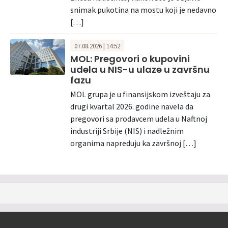
snimak pukotina na mostu koji je nedavno
[…]
07.08.2026 | 14:52
MOL: Pregovori o kupovini
udela u NIS-u ulaze u završnu
fazu
MOL grupa je u finansijskom izveštaju za
drugi kvartal 2026. godine navela da
pregovori sa prodavcem udela u Naftnoj
industriji Srbije (NIS) i nadležnim
organima napreduju ka završnoj […]