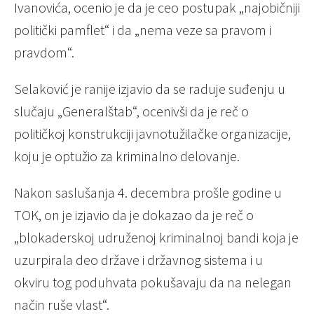
Ivanovića, ocenio je da je ceo postupak „najobičniji
politički pamflet“ i da „nema veze sa pravom i
pravdom“.
Selaković je ranije izjavio da se raduje suđenju u
slučaju „Generalštab“, ocenivši da je reč o
političkoj konstrukciji javnotužilačke organizacije,
koju je optužio za kriminalno delovanje.
Nakon saslušanja 4. decembra prošle godine u
TOK, on je izjavio da je dokazao da je reč o
„blokaderskoj udruženoj kriminalnoj bandi koja je
uzurpirala deo države i državnog sistema i u
okviru tog poduhvata pokušavaju da na nelegan
način ruše vlast“.