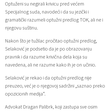
Optuženi su negirali krivicu pred većem
Specijalnog suda, navodeći i da su jezički i
gramatički razumeli optužni predlog TOK, ali ne i
njegovu suštinu.
Nakon što je tužilac pročitao optužni predlog,
Selaković je podsetio da je po obrazovanju
pravnik i da razume krivična dela koja su
navedena, ali ne razume kako ih je on učinio.
Selaković je rekao i da optužni predlog nije
preuzeo, već je o njegovoj sadržini „saznao preko
opozicionih medija“.
Advokat Dragan Palibrk, koji zastupa sve osim