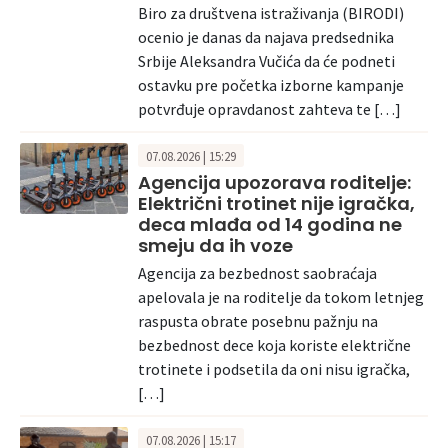
Biro za društvena istraživanja (BIRODI)
ocenio je danas da najava predsednika
Srbije Aleksandra Vučića da će podneti
ostavku pre početka izborne kampanje
potvrđuje opravdanost zahteva te […]
07.08.2026 | 15:29
Agencija upozorava roditelje:
Električni trotinet nije igračka,
deca mlađa od 14 godina ne
smeju da ih voze
Agencija za bezbednost saobraćaja
apelovala je na roditelje da tokom letnjeg
raspusta obrate posebnu pažnju na
bezbednost dece koja koriste električne
trotinete i podsetila da oni nisu igračka,
[…]
07.08.2026 | 15:17