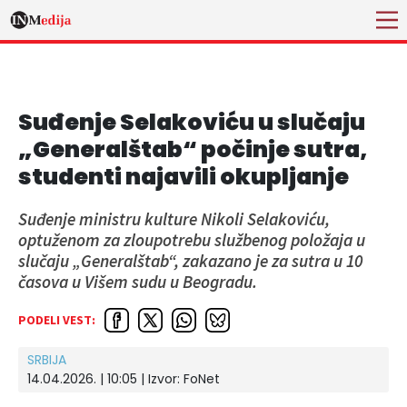
Suđenje Selakoviću u slučaju
„Generalštab“ počinje sutra,
studenti najavili okupljanje
Suđenje ministru kulture Nikoli Selakoviću,
optuženom za zloupotrebu službenog položaja u
slučaju „Generalštab“, zakazano je za sutra u 10
časova u Višem sudu u Beogradu.
PODELI VEST:
SRBIJA
14.04.2026. | 10:05
| Izvor:
FoNet