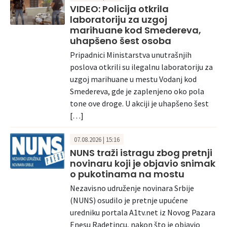
VIDEO: Policija otkrila
laboratoriju za uzgoj
marihuane kod Smedereva,
uhapšeno šest osoba
Pripadnici Ministarstva unutrašnjih
poslova otkrili su ilegalnu laboratoriju za
uzgoj marihuane u mestu Vodanj kod
Smedereva, gde je zaplenjeno oko pola
tone ove droge. U akciji je uhapšeno šest
[…]
07.08.2026 | 15:16
NUNS traži istragu zbog pretnji
novinaru koji je objavio snimak
o pukotinama na mostu
Nezavisno udruženje novinara Srbije
(NUNS) osudilo je pretnje upućene
uredniku portala A1tv.net iz Novog Pazara
Enesu Radetincu, nakon što je objavio