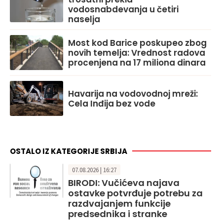
vodosnabdevanja u četiri
naselja
Most kod Barice poskupeo zbog
novih temelja: Vrednost radova
procenjena na 17 miliona dinara
Havarija na vodovodnoj mreži:
Cela Inđija bez vode
OSTALO IZ KATEGORIJE SRBIJA
07.08.2026 | 16:27
BIRODI: Vučićeva najava
ostavke potvrđuje potrebu za
razdvajanjem funkcije
predsednika i stranke