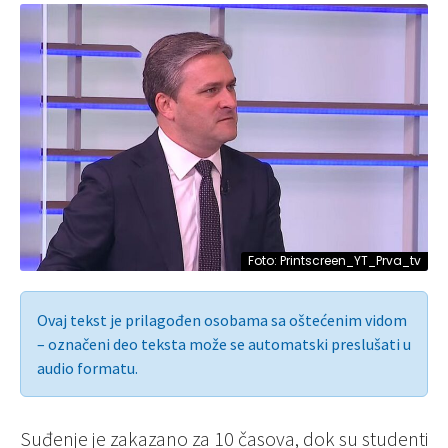
Foto: Printscreen_YT_Prva_tv
Ovaj tekst je prilagođen osobama sa oštećenim vidom
– označeni deo teksta može se automatski preslušati u
audio formatu.
Suđenje je zakazano za 10 časova, dok su studenti