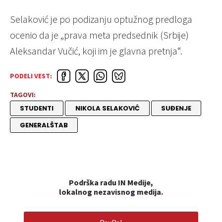
Selaković je po podizanju optužnog predloga
ocenio da je „prava meta predsednik (Srbije)
Aleksandar Vučić, koji im je glavna pretnja“.
PODELI VEST:
TAGOVI:
STUDENTI
NIKOLA SELAKOVIĆ
SUĐENJE
GENERALŠTAB
Podrška radu IN Medije,
lokalnog nezavisnog medija.