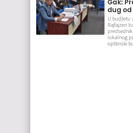
Gak: Pr
dug od 
U budžetu z
Rajfajzen b
predsednik 
lokalnog pa
opštinski b