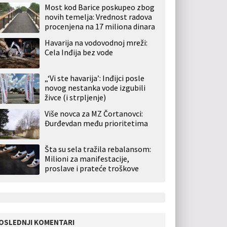
Most kod Barice poskupeo zbog
novih temelja: Vrednost radova
procenjena na 17 miliona dinara
Havarija na vodovodnoj mreži:
Cela Inđija bez vode
„‘Vi ste havarija’: Inđijci posle
novog nestanka vode izgubili
živce (i strpljenje)
Više novca za MZ Čortanovci:
Đurđevdan među prioritetima
Šta su sela tražila rebalansom:
Milioni za manifestacije,
proslave i prateće troškove
OSLEDNJI KOMENTARI