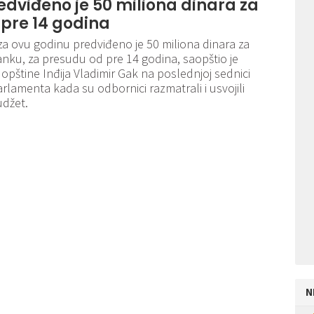
edviđeno je 50 miliona dinara za
pre 14 godina
a ovu godinu predviđeno je 50 miliona dinara za
anku, za presudu od pre 14 godina, saopštio je
opštine Inđija Vladimir Gak na poslednjoj sednici
rlamenta kada su odbornici razmatrali i usvojili
udžet.
N