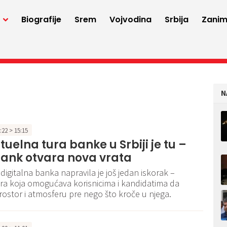
a
Biografije
Srem
Vojvodina
Srbija
Zaniml
N
9:22 > 15:15
rtuelna tura banke u Srbiji je tu –
Bank otvara nova vrata
igitalna banka napravila je još jedan iskorak –
ura koja omogućava korisnicima i kandidatima da
ostor i atmosferu pre nego što kroče u njega.