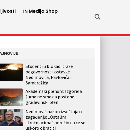
jivosti
IN Medija Shop
AJNOVIJE
Studenti u blokadi traže
odgovornost i ostavke
Nedimovića, Pavlovića i
Samardžića
Akademski plenum: Izgorela
šuma ne sme da postane
građevinski plen
Nedimović nakon izveštaja o
zagađenju: „Ostalim
stručnjacima“ poručio da će se
uskoro obratiti