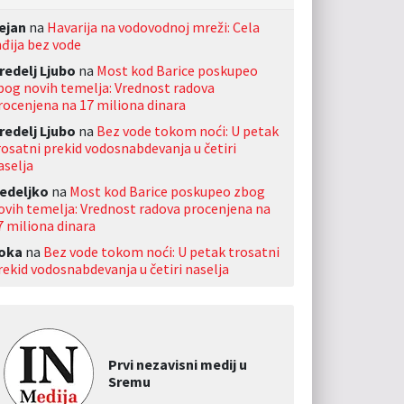
ejan
na
Havarija na vodovodnoj mreži: Cela
nđija bez vode
redelj Ljubo
na
Most kod Barice poskupeo
bog novih temelja: Vrednost radova
rocenjena na 17 miliona dinara
redelj Ljubo
na
Bez vode tokom noći: U petak
rosatni prekid vodosnabdevanja u četiri
aselja
edeljko
na
Most kod Barice poskupeo zbog
ovih temelja: Vrednost radova procenjena na
7 miliona dinara
oka
na
Bez vode tokom noći: U petak trosatni
rekid vodosnabdevanja u četiri naselja
Prvi nezavisni medij u
Sremu