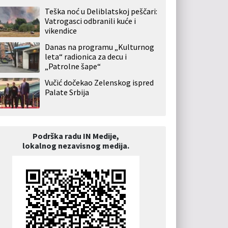
Teška noć u Deliblatskoj peščari:
Vatrogasci odbranili kuće i
vikendice
Danas na programu „Kulturnog
leta“ radionica za decu i
„Patrolne šape“
Vučić dočekao Zelenskog ispred
Palate Srbija
Podrška radu IN Medije,
lokalnog nezavisnog medija.