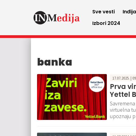
Sve vesti
Inđij
Izbori 2024
banka
17.07.2025. | 0
Prva vi
Yettel 
Savremena d
virtuelna t
upoznaju pr