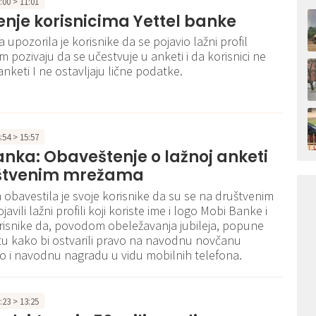
1:00 > 11:01
nje korisnicima Yettel banke
 upozorila je korisnike da se pojavio lažni profil
 pozivaju da se učestvuje u anketi i da korisnici ne
anketi I ne ostavljaju lične podatke.
4:54 > 15:57
nka: Obaveštenje o lažnoj anketi
štvenim mrežama
obavestila je svoje korisnike da su se na društvenim
vili lažni profili koji koriste ime i logo Mobi Banke i
risnike da, povodom obeležavanja jubileja, popune
u kako bi ostvarili pravo na navodnu novčanu
 i navodnu nagradu u vidu mobilnih telefona.
3:23 > 13:25