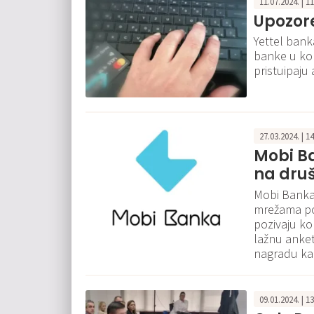
11.07.2024. | 1
Upozore
Yettel banka
banke u kom
pristuipaju 
27.03.2024. | 1
Mobi Ba
na dru
Mobi Banka 
mrežama poja
pozivaju ko
lažnu anket
nagradu kao
09.01.2024. | 1