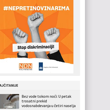
AJČITANIJE
Bez vode tokom noći: U petak
trosatni prekid
vodosnabdevanja u četiri naselja