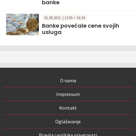
banke
01.08.2021. | 13:05 > 16:34
Banke povećale cene svojih
usluga
O nama
Impressum
Kontakt
Oglašavanje
Pravila i politika privatnosti