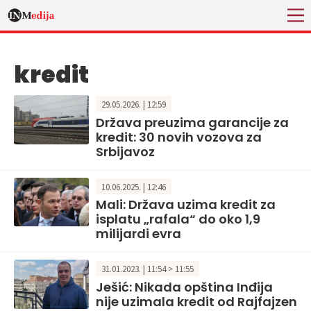
kredit
29.05.2026. | 12:59
Država preuzima garancije za
kredit: 30 novih vozova za
Srbijavoz
10.06.2025. | 12:46
Mali: Država uzima kredit za
isplatu „rafala“ do oko 1,9
milijardi evra
31.01.2023. | 11:54 > 11:55
Ješić: Nikada opština Inđija
nije uzimala kredit od Rajfajzen