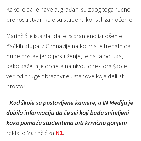
Kako je dalje navela, građani su zbog toga ručno
prenosili stvari koje su studenti koristili za noćenje.
Marinčić je istakla i da je zabranjeno iznošenje
đačkih klupa iz Gimnazije na kojima je trebalo da
bude postavljeno posluženje, te da ta odluka,
kako kaže, nije doneta na nivou direktora škole
već od druge obrazovne ustanove koja deli isti
prostor.
–
Kod škole su postavljene kamere, a IN Medija je
dobila informaciju da će svi koji budu snimljeni
kako pomažu studentima biti krivično gonjeni
–
rekla je Marinčić za
N1
.