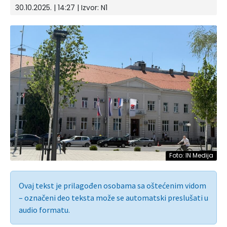
30.10.2025. | 14:27
| Izvor:
N1
Foto: IN Medija
Ovaj tekst je prilagođen osobama sa oštećenim vidom
– označeni deo teksta može se automatski preslušati u
audio formatu.