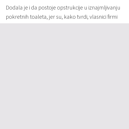
Dodala je i da postoje opstrukcije u iznajmljivanju
pokretnih toaleta, jer su, kako tvrdi, vlasnici firmi
koje se time bave pozivani na informativne
razgovore.
Studenti su, prema njenim rečima, strahovali da
Dom zdravlja neće pružati medicinsku pomoć i da
ekipe Hitne pomoći neće dežurati tokom noći, ali
je potvrđeno da će medicinske ekipe ipak biti
prisutne na terenu.