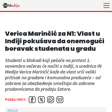
Verica Marinčić za N1: Vlast u
Inđiji pokušava da onemogući
boravak studenata u gradu
Studenti u blokadi koji pešače na protest 1.
novembra večeras će noćiti u Inđiji, a urednica IN
Medija Verica Marinčić kaže da vlast vrši veliki
pritisak na građane i komunalna preduzeća – od
zabrane za obezbeđenje smeštaja do zabrane
prodavnicama da prodaju šatore.
PODELI VEST:
INĐIJA