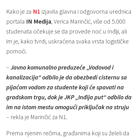
Kako je za
N1
izjavila glavna i odgovorna urednica
portala
IN Medija
, Verica Marinčić, više od 5.000
studenata očekuje se da provede noć u Inđiji, ali
im je, kako tvrdi, uskraćena svaka vrsta logističke
pomoći.
–
Javno komunalno preduzeće „Vodovod i
kanalizacija“ odbilo je da obezbedi cisternu sa
pijaćom vodom za studente koji će spavati na
gradskom trgu, dok je JKP „Inđija put“ odbilo da
im na istom mestu omogući priključak na struju
– rekla je Marinčić za N1.
Prema njenim rečima, građanima koji su želeli da