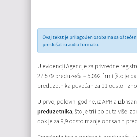
Ovaj tekst je prilagođen osobama sa ošteće
preslušati u audio formatu.
U evidenciji Agencije za privredne regis
27.579 preduzeća – 5.092 firmi (što je p
preduzetnika povećan za 11 odsto i izno
U prvoj polovini godine, iz APR-a izbrisa
preduzetnika
, što je tri i po puta više 
dok je za 9,9 odsto manje obrisanih pre
Povećanje broja obrisanih preduzeća u 