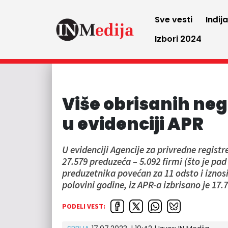
Sve vesti
Inđij
Izbori 2024
Više obrisanih ne
u evidenciji APR
U evidenciji Agencije za privredne regist
27.579 preduzeća – 5.092 firmi (što je pa
preduzetnika povećan za 11 odsto i iznos
polovini godine, iz APR-a izbrisano je 17.
PODELI VEST: