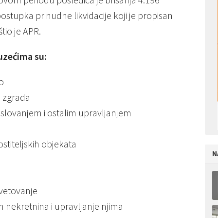
tupka prinudne likvidacije koji je propisan
io je APR.
uzećima su:
o
h zgrada
poslovanjem i ostalim upravljanjem
stiteljskih objekata
N
avetovanje
nih nekretnina i upravljanje njima