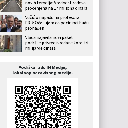
novih temelja: Vrednost radova
procenjena na 17 miliona dinara
Vučić o napadu na profesora
FDU: Očekujem da počinioci budu
pronađeni
Vlada najavila novi paket
podrške privredi vredan skoro tri
milijarde dinara
Podrška radu IN Medije,
lokalnog nezavisnog medija.