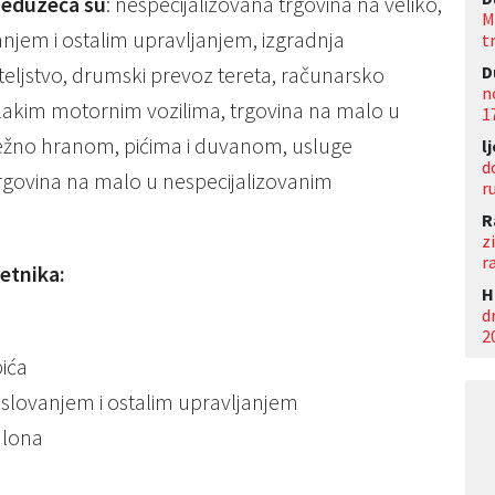
peduzeća su
: nespecijalizovana trgovina na veliko,
M
anjem i ostalim upravljanjem, izgradnja
t
D
eljstvo, drumski prevoz tereta, računarsko
n
 lakim motornim vozilima, trgovina na malo u
1
ežno hranom, pićima i duvanom, usluge
l
d
 trgovina na malo u nespecijalizovanim
r
R
z
r
etnika:
Н
d
2
pića
poslovanjem i ostalim upravljanjem
alona