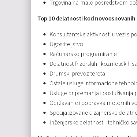
Trgovina na malo posredstvom pošte
Top 10 delatnosti kod novoosnovanih
Konsultantske aktivnosti u vezi s 
Ugostiteljstvo
Računarsko programiranje
Delatnost frizerskih i kozmetičkih s
Drumski prevoz tereta
Ostale usluge informacione tehnolo
Usluge pripremanja i posluživanja 
Održavanje i popravka motornih vo
Specijalizovane dizajnerske delatno
Inženjerske delatnosti i tehničko s