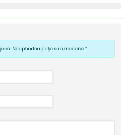
jena.
Neophodna polja su označena
*