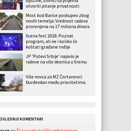
opštine, snimci sa prijema
otvorili pitanje privatnosti
Most kod Barice poskupeo zbog
novih temelja: Vrednost radova
procenjena na 17 miliona dinara
Scena fest 2026: Poznat
program, ali ne i koliko će
koštati građane Inđije
JP ‘Putevi Srbije’ najavio je
radove na više deonica u Sremu
Više novca za MZ Čortanovci:
Đurđevdan među prioritetima
OSLEDNJI KOMENTARI
usan
na
Šta su sela tražila rebalansom: