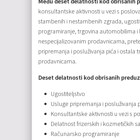
Među deset delatnosti kod obrisanih 
konsultantske aktivnosti u vezi s poslov
stambenih i nestambenih zgrada, ugostit
programiranje, trgovina automobilima i
nespecijalizovanim prodavnicama, pret
pripremanja i posluživanja pića i ostala
prodavnicama.
Deset delatnosti kod obrisanih preduz
Ugostiteljstvo
Usluge pripremanja i posluživanja 
Konsultantske aktivnosti u vezi s 
Delatnost frizerskih i kozmetičkih s
Računarsko programiranje