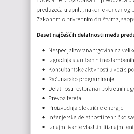
preduzeća u aprilu, nakon okončanog pos
Zakonom o privrednim društvima, saopšt
Deset najčešćih delatnosti među pred
Nespecijalizovana trgovina na velik
Izgradnja stambenih i nestambeni
Konsultantske aktivnosti u vezi s 
Računarsko programiranje
Delatnosti restorana i pokretnih ugo
Prevoz tereta
Proizvodnja električne energije
Inženjerske delatnosti i tehničko s
Iznajmljivanje vlastitih ili iznajmlje