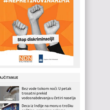
AJČITANIJE
Bez vode tokom noći: U petak
trosatni prekid
vodosnabdevanja u četiri naselja
Deca iz Inđije na moru o trošku