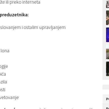
 ili preko interneta
 preduzetnika:
poslovanjem i ostalim upravljanjem
alona
gije
pića
zila
sti
avetovanje
P
D