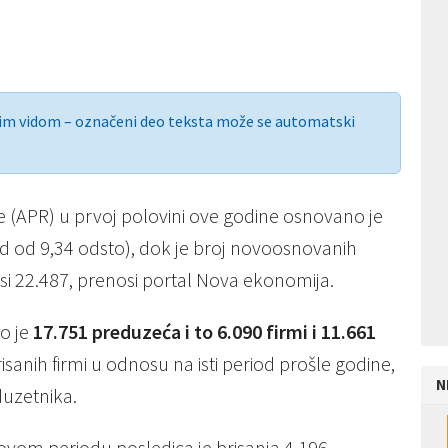
nim vidom – označeni deo teksta može se automatski
tre (APR) u prvoj polovini ove godine osnovano je
ad od 9,34 odsto), dok je broj novoosnovanih
si 22.487, prenosi portal Nova ekonomija.
no je
17.751 preduzeća i to 6.090 firmi i 11.661
izbrisanih firmi u odnosu na isti period prošle godine,
N
duzetnika.
ovom periodu posledica je brisanja 4.196