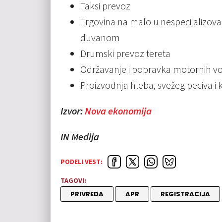
Taksi prevoz
Trgovina na malo u nespecijalizov
duvanom
Drumski prevoz tereta
Održavanje i popravka motornih vo
Proizvodnja hleba, svežeg peciva i 
Izvor:
Nova ekonomija
IN Medija
PODELI VEST:
TAGOVI:
PRIVREDA
APR
REGISTRACIJA