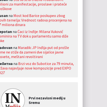
ilioni za manifestacije, proslave i prateće
roškove
usan
na
Most kod Barice poskupeo zbog
ovih temelja: Vrednost radova procenjena na
7 miliona dinara
jepotan
na
Ćaci iz Inđije: Milana Vuković
ominira na TV dok u parlamentu samo diže
uke
adovan
na
Maradik: JP Inđija put od prošle
ime ne stiže da zameni dve sijalice javne
asvete, meštani revoltirani
ебитна
na
Brzi voz do Subotice za 79 minuta,
ržava najavljuje nove kompozicije pred EXPO
027
Prvi nezavisni medij u
Sremu