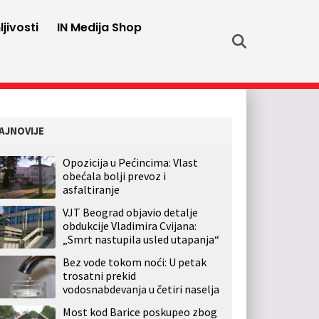
jivosti
IN Medija Shop
AJNOVIJE
Opozicija u Pećincima: Vlast
obećala bolji prevoz i
asfaltiranje
VJT Beograd objavio detalje
obdukcije Vladimira Cvijana:
„Smrt nastupila usled utapanja“
Bez vode tokom noći: U petak
trosatni prekid
vodosnabdevanja u četiri naselja
Most kod Barice poskupeo zbog