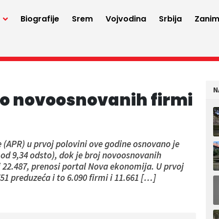
a
Biografije
Srem
Vojvodina
Srbija
Zaniml
N
go novoosnovanih firmi
re (APR) u prvoj polovini ove godine osnovano je
d od 9,34 odsto), dok je broj novoosnovanih
i 22.487, prenosi portal Nova ekonomija. U prvoj
751 preduzeća i to 6.090 firmi i 11.661 […]