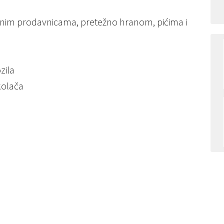
anim prodavnicama, pretežno hranom, pićima i
zila
kolača