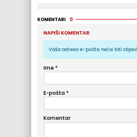
KOMENTARI
0
NAPIŠI KOMENTAR
Vaša adresa e-pošte neće biti objavl
Ime
*
E-pošta
*
Komentar