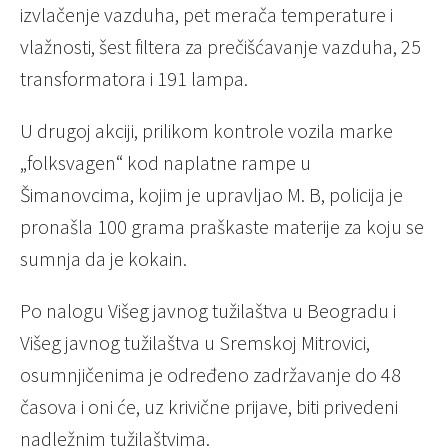
izvlačenje vazduha, pet merača temperature i
vlažnosti, šest filtera za prečišćavanje vazduha, 25
transformatora i 191 lampa.
U drugoj akciji, prilikom kontrole vozila marke
„folksvagen“ kod naplatne rampe u
Šimanovcima, kojim je upravljao M. B, policija je
pronašla 100 grama praškaste materije za koju se
sumnja da je kokain.
Po nalogu Višeg javnog tužilaštva u Beogradu i
Višeg javnog tužilaštva u Sremskoj Mitrovici,
osumnjičenima je određeno zadržavanje do 48
časova i oni će, uz krivične prijave, biti privedeni
nadležnim tužilaštvima.