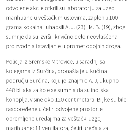
odvojene akcije otkrili su laboratoriju za uzgoj
marihuane u veštačkim uslovima, zaplenili 100
grama kokaina i uhapsili A. J. (23) i M. B. (19), zbog
sumnje da su izvršili krivično delo neovlašćena
proizvodnja i stavljanje u promet opojnih droga.
Policija iz Sremske Mitrovice, u saradnji sa
kolegama iz Surčina, pronašla je u kući na
području Surčina, koju je iznajmio A. J, ukupno
448 biljaka za koje se sumnja da su indijska
konoplja, visine oko 120 centimetara. Biljke su bile
raspoređene u četiri odvojene prostorije
opremljene uređajima za veštački uzgoj
marihuane: 11 ventilatora, četiri uređaja za