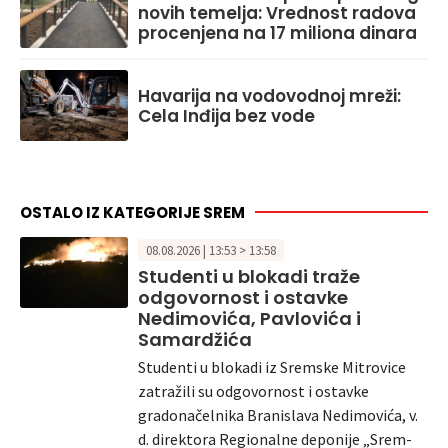
novih temelja: Vrednost radova
procenjena na 17 miliona dinara
Havarija na vodovodnoj mreži:
Cela Inđija bez vode
OSTALO IZ KATEGORIJE SREM
08.08.2026 | 13:53 > 13:58
Studenti u blokadi traže
odgovornost i ostavke
Nedimovića, Pavlovića i
Samardžića
Studenti u blokadi iz Sremske Mitrovice
zatražili su odgovornost i ostavke
gradonačelnika Branislava Nedimovića, v.
d. direktora Regionalne deponije „Srem-