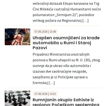
večerašnji dolazak Ekspo karavana na Trg
Ćire Milekića i sutrašnji Humanitarni noćni
polumaraton „Sirmijum 21”, posledice
velikog požara na Regionalnoj […]
07.08.2026 | 15:40
Uhapšen osumnjičeni za krađe
automobila u Rumi i Staroj
Pazovi
Pripadnici Ministarstva unutrašnjih
poslova u Rumi uhapsili su M. U. (30), zbog
sumnje da je ukrao više automobila i
izazvao dve saobraćajne nezgode,
saopšteno je iz Policijske uprave u
Sremskoj […]
07.08.2026 | 14:15
Rumnjanin okupio šahiste iz
regiona: Početkom septembra