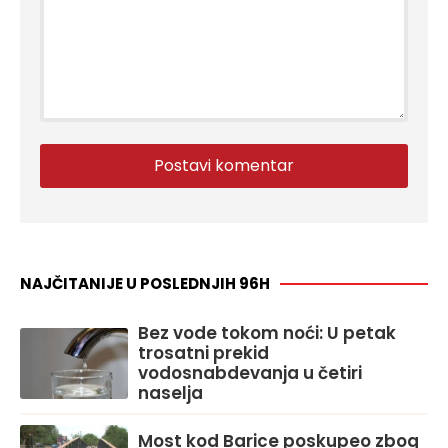
NAJČITANIJE U POSLEDNJIH 96H
Bez vode tokom noći: U petak
trosatni prekid
vodosnabdevanja u četiri
naselja
Most kod Barice poskupeo zbog