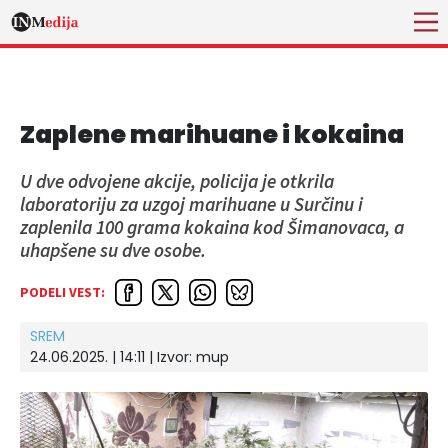
Zaplene marihuane i kokaina
U dve odvojene akcije, policija je otkrila
laboratoriju za uzgoj marihuane u Surčinu i
zaplenila 100 grama kokaina kod Šimanovaca, a
uhapšene su dve osobe.
PODELI VEST:
SREM
24.06.2025. | 14:11
| Izvor:
mup