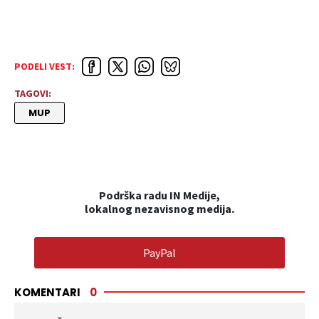
PODELI VEST:
TAGOVI:
MUP
Podrška radu IN Medije,
lokalnog nezavisnog medija.
PayPal
KOMENTARI
0