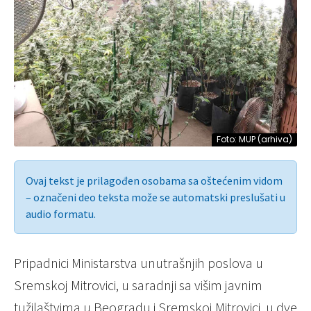
Foto: MUP (arhiva)
Ovaj tekst je prilagođen osobama sa oštećenim vidom
– označeni deo teksta može se automatski preslušati u
audio formatu.
Pripadnici Ministarstva unutrašnjih poslova u
Sremskoj Mitrovici, u saradnji sa višim javnim
tužilaštvima u Beogradu i Sremskoj Mitrovici, u dve