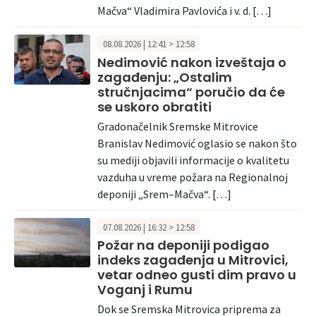
Mačva“ Vladimira Pavlovića i v. d. […]
08.08.2026 | 12:41 > 12:58
Nedimović nakon izveštaja o
zagađenju: „Ostalim
stručnjacima“ poručio da će
se uskoro obratiti
Gradonačelnik Sremske Mitrovice
Branislav Nedimović oglasio se nakon što
su mediji objavili informacije o kvalitetu
vazduha u vreme požara na Regionalnoj
deponiji „Srem–Mačva“. […]
07.08.2026 | 16:32 > 12:58
Požar na deponiji podigao
indeks zagađenja u Mitrovici,
vetar odneo gusti dim pravo u
Voganj i Rumu
Dok se Sremska Mitrovica priprema za