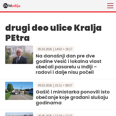
drugi deo ulice Kralja
PEtra
05.03.2026. | 14:02 > 16:17
Na današnji dan pre dve
godine Vesić i lokalna vlast
obećali pasarelu u Inđiji –
radovi i dalje nisu počeli
09.02.2026. | 15:11 > 08:57
Gašić i ministarka ponovili isto
obećanje koje građani slušaju
godinama
26.05.2025. | 17:19 > 17:37