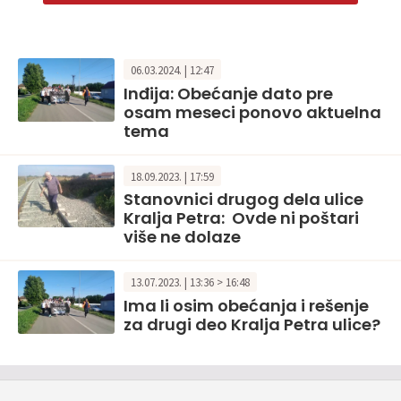
06.03.2024. | 12:47
Inđija: Obećanje dato pre
osam meseci ponovo aktuelna
tema
18.09.2023. | 17:59
Stanovnici drugog dela ulice
Kralja Petra: Ovde ni poštari
više ne dolaze
13.07.2023. | 13:36 > 16:48
Ima li osim obećanja i rešenje
za drugi deo Kralja Petra ulice?