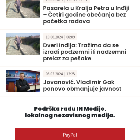
Pasarela u Kralja Petra u Inđiji
– Četiri godine obećanja bez
početka radova
18.06.2024. | 08:09
Dveri Inđija: Tražimo da se
izradi podzemni ili nadzemni
prelaz za pešake
06.03.2024. | 13:25
Jovanović. Vladimir Gak
ponovo obmanjuje javnost
Podrška radu IN Medije,
lokalnog nezavisnog medija.
PayPal