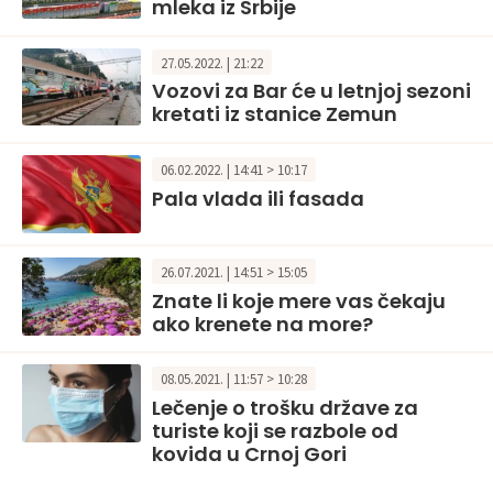
mleka iz Srbije
27.05.2022. | 21:22
Vozovi za Bar će u letnjoj sezoni
kretati iz stanice Zemun
06.02.2022. | 14:41 > 10:17
Pala vlada ili fasada
26.07.2021. | 14:51 > 15:05
Znate li koje mere vas čekaju
ako krenete na more?
08.05.2021. | 11:57 > 10:28
Lečenje o trošku države za
turiste koji se razbole od
kovida u Crnoj Gori