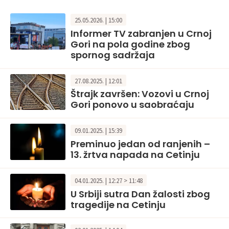
25.05.2026. | 15:00
Informer TV zabranjen u Crnoj
Gori na pola godine zbog
spornog sadržaja
27.08.2025. | 12:01
Štrajk završen: Vozovi u Crnoj
Gori ponovo u saobraćaju
09.01.2025. | 15:39
Preminuo jedan od ranjenih –
13. žrtva napada na Cetinju
04.01.2025. | 12:27 > 11:48
U Srbiji sutra Dan žalosti zbog
tragedije na Cetinju