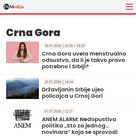
Crna Gora
28.07.2026. | 16:28 > 16:29
Crna Gora uvela menstrualno
odsustvo, da li je takvo pravo
potrebno i Srbiji?
23.07.2026. | 14:24
Državljanin Srbije ujeo
policajca u Crnoj Gori
07.07.2026. | 12:27
ANEM ALARM: Nedopustiva
politika „Sto za jednog…
novinara” koja se sprovodi