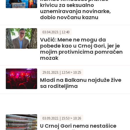
krivicu za seksualno
uznemiravanja novinarke,
dobio novčanu kaznu
03.04.2023. | 12:40
Vučić: Mene ne mogu da
pobede kao u Crnoj Gori, jer je
mojim protivnicima pomračen
mozak
29.01.2023. | 12:54 > 10:25
Mladi na Balkanu najduže žive
sa roditeljima
03.09.2022. | 15:53 > 10:26
U Crnoj Gori nema nestašice