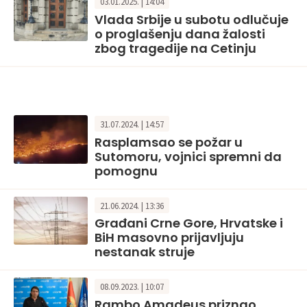
03.01.2025. | 14:04
Vlada Srbije u subotu odlučuje
o proglašenju dana žalosti
zbog tragedije na Cetinju
31.07.2024. | 14:57
Rasplamsao se požar u
Sutomoru, vojnici spremni da
pomognu
21.06.2024. | 13:36
Građani Crne Gore, Hrvatske i
BiH masovno prijavljuju
nestanak struje
08.09.2023. | 10:07
Rambo Amadeus priznao