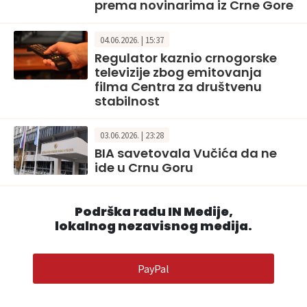
prema novinarima iz Crne Gore
04.06.2026. | 15:37
Regulator kaznio crnogorske
televizije zbog emitovanja
filma Centra za društvenu
stabilnost
03.06.2026. | 23:28
BIA savetovala Vučića da ne
ide u Crnu Goru
Podrška radu IN Medije,
lokalnog nezavisnog medija.
PayPal