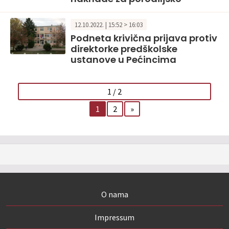
12.10.2022. | 15:52 > 16:03
Podneta krivična prijava protiv
direktorke predškolske
ustanove u Pećincima
1 / 2
1
2
»
O nama
Impressum