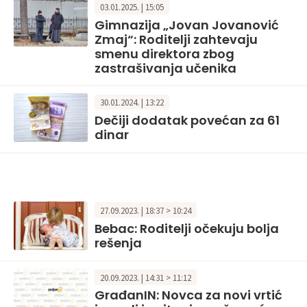
03.01.2025. | 15:05
Gimnazija „Jovan Jovanović
Zmaj“: Roditelji zahtevaju
smenu direktora zbog
zastrašivanja učenika
30.01.2024. | 13:22
Dečiji dodatak povećan za 61
dinar
27.09.2023. | 18:37 > 10:24
Bebac: Roditelji očekuju bolja
rešenja
20.09.2023. | 14:31 > 11:12
GrađanIN: Novca za novi vrtić