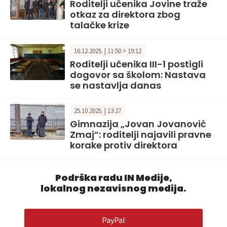
Roditelji učenika Jovine traže
otkaz za direktora zbog
talačke krize
16.12.2025. | 11:50 > 19:12
Roditelji učenika III-1 postigli
dogovor sa školom: Nastava
se nastavlja danas
25.10.2025. | 13:27
Gimnazija „Jovan Jovanović
Zmaj“: roditelji najavili pravne
korake protiv direktora
Podrška radu IN Medije,
lokalnog nezavisnog medija.
PayPal