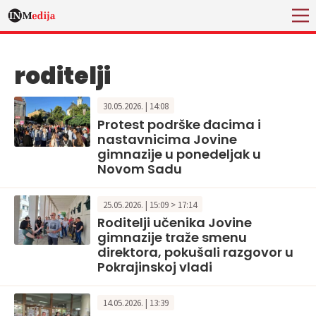
roditelji
30.05.2026. | 14:08
Protest podrške đacima i
nastavnicima Jovine
gimnazije u ponedeljak u
Novom Sadu
25.05.2026. | 15:09 > 17:14
Roditelji učenika Jovine
gimnazije traže smenu
direktora, pokušali razgovor u
Pokrajinskoj vladi
14.05.2026. | 13:39