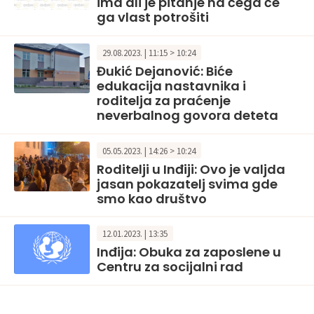
ima ali je pitanje na čega će
ga vlast potrošiti
29.08.2023. | 11:15 > 10:24
Đukić Dejanović: Biće
edukacija nastavnika i
roditelja za praćenje
neverbalnog govora deteta
05.05.2023. | 14:26 > 10:24
Roditelji u Inđiji: Ovo je valjda
jasan pokazatelj svima gde
smo kao društvo
12.01.2023. | 13:35
Inđija: Obuka za zaposlene u
Centru za socijalni rad