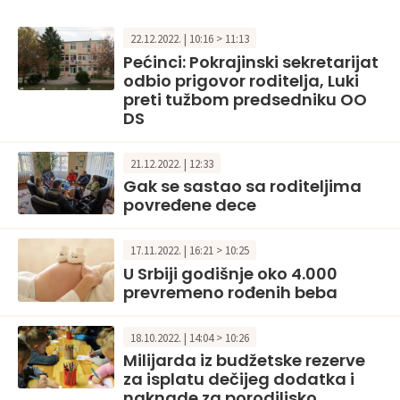
22.12.2022. | 10:16 > 11:13
Pećinci: Pokrajinski sekretarijat
odbio prigovor roditelja, Luki
preti tužbom predsedniku OO
DS
21.12.2022. | 12:33
Gak se sastao sa roditeljima
povređene dece
17.11.2022. | 16:21 > 10:25
U Srbiji godišnje oko 4.000
prevremeno rođenih beba
18.10.2022. | 14:04 > 10:26
Milijarda iz budžetske rezerve
za isplatu dečijeg dodatka i
naknade za porodiljsko