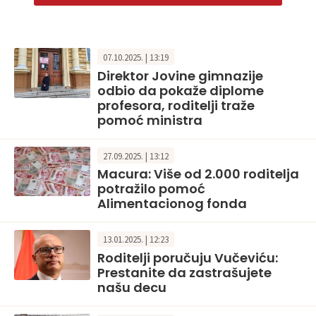
07.10.2025. | 13:19
Direktor Jovine gimnazije
odbio da pokaže diplome
profesora, roditelji traže
pomoć ministra
27.09.2025. | 13:12
Macura: Više od 2.000 roditelja
potražilo pomoć
Alimentacionog fonda
13.01.2025. | 12:23
Roditelji poručuju Vučeviću:
Prestanite da zastrašujete
našu decu