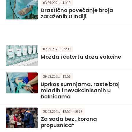
03.09.2021. | 11:19
Drastično povećanje broja
zaraženih u Inđiji
02.09.2021. | 09:38
Možda i četvrta doza vakcine
29.08.2021. | 19:56
Uprkos sumnjama, raste broj
mladih i nevakcinisanih u
bolnicama
28.08.2021. | 12:57 > 10:28
Za sada bez „korona
propusnica“