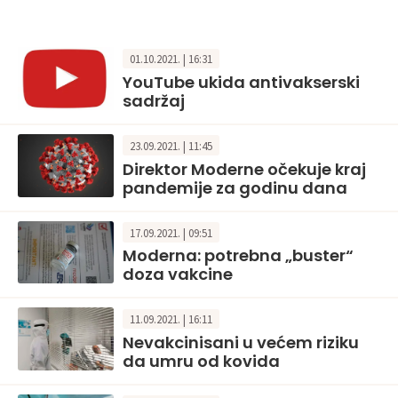
01.10.2021. | 16:31
YouTube ukida antivakserski
sadržaj
23.09.2021. | 11:45
Direktor Moderne očekuje kraj
pandemije za godinu dana
17.09.2021. | 09:51
Moderna: potrebna „buster“
doza vakcine
11.09.2021. | 16:11
Nevakcinisani u većem riziku
da umru od kovida