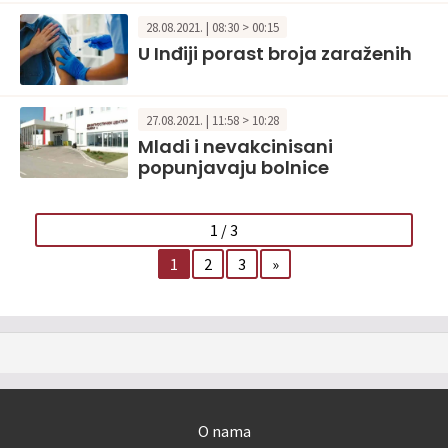
28.08.2021. | 08:30 > 00:15
U Inđiji porast broja zaraženih
27.08.2021. | 11:58 > 10:28
Mladi i nevakcinisani
popunjavaju bolnice
1 / 3
1
2
3
»
O nama