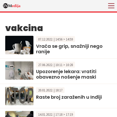
vakcina
07.12.2022. | 14:56 > 14:59
Vraća se grip, snažniji nego
ranije
27.06.2022. | 10:11 > 10:28
Upozorenje lekara: vratiti
obavezno nošenje maski
20.01.2022. | 18:17
Raste broj zaraženih u Inđiji
14.01.2022. | 17:18 > 17:19