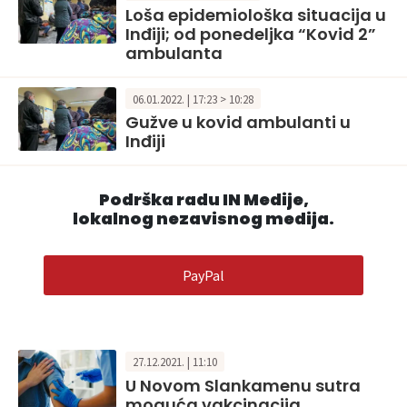
Loša epidemiološka situacija u
Inđiji; od ponedeljka “Kovid 2”
ambulanta
06.01.2022. | 17:23 > 10:28
Gužve u kovid ambulanti u
Inđiji
Podrška radu IN Medije,
lokalnog nezavisnog medija.
PayPal
27.12.2021. | 11:10
U Novom Slankamenu sutra
moguća vakcinacija