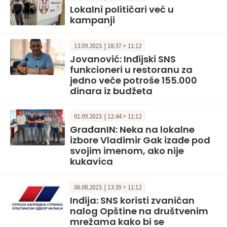
Lokalni političari već u
kampanji
13.09.2023. | 18:37 > 11:12
Jovanović: Inđijski SNS
funkcioneri u restoranu za
jedno veče potroše 155.000
dinara iz budžeta
01.09.2023. | 12:44 > 11:12
GrađanIN: Neka na lokalne
izbore Vladimir Gak izađe pod
svojim imenom, ako nije
kukavica
06.08.2023. | 13:39 > 11:12
Inđija: SNS koristi zvaničan
nalog Opštine na društvenim
mrežama kako bi se