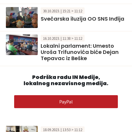
30.10.2023. | 15:21 > 11:12
Svečarska iluzija OO SNS Inđija
16.10.2023. | 11:38 > 11:12
Lokalni parlament: Umesto
Uroša Trifunovića biće Dejan
Tepavac iz Beške
Podrška radu IN Medije,
lokalnog nezavisnog medija.
PayPal
18.09.2023. | 13:53 > 11:12