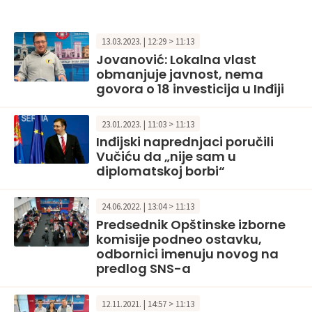
13.03.2023. | 12:29 > 11:13
Jovanović: Lokalna vlast
obmanjuje javnost, nema
govora o 18 investicija u Inđiji
23.01.2023. | 11:03 > 11:13
Inđijski naprednjaci poručili
Vučiću da „nije sam u
diplomatskoj borbi“
24.06.2022. | 13:04 > 11:13
Predsednik Opštinske izborne
komisije podneo ostavku,
odbornici imenuju novog na
predlog SNS-a
12.11.2021. | 14:57 > 11:13