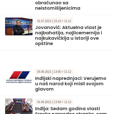
obračunao sa
neistomišljenicima
01.07.2023. | 15:23 > 11:12
Jovanović: Aktuelna vlast je
najbahatija, najlicemernija i
najkukavičkija u istoriji ove
opštine
05.06.2023. | 13:05 > 11:12
Inđijski naprednjaci: Verujemo
u naš narod koji misli svojom
glavom
01.06.2023. | 13:58 > 11:12
Inđija: Sedam godina vlasti
Srpske napredne stranke, sam