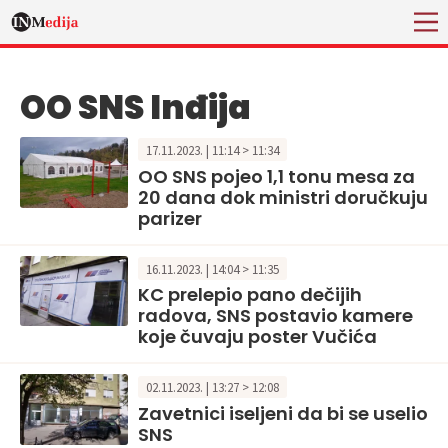
OO SNS Inđija
17.11.2023. | 11:14 > 11:34
OO SNS pojeo 1,1 tonu mesa za
20 dana dok ministri doručkuju
parizer
16.11.2023. | 14:04 > 11:35
KC prelepio pano dečijih
radova, SNS postavio kamere
koje čuvaju poster Vučića
02.11.2023. | 13:27 > 12:08
Zavetnici iseljeni da bi se uselio
SNS