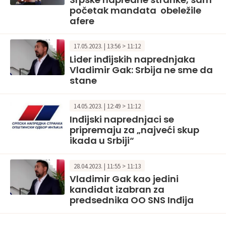
početak mandata obeležile
afere
17.05.2023. | 13:56 > 11:12
Lider inđijskih naprednjaka
Vladimir Gak: Srbija ne sme da
stane
14.05.2023. | 12:49 > 11:12
Inđijski naprednjaci se
pripremaju za „najveći skup
ikada u Srbiji“
28.04.2023. | 11:55 > 11:13
Vladimir Gak kao jedini
kandidat izabran za
predsednika OO SNS Inđija