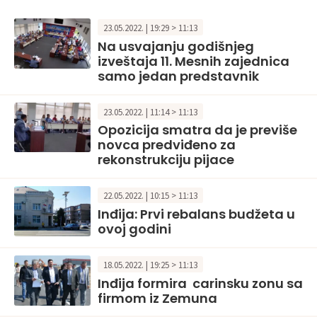
23.05.2022. | 19:29 > 11:13
Na usvajanju godišnjeg
izveštaja 11. Mesnih zajednica
samo jedan predstavnik
23.05.2022. | 11:14 > 11:13
Opozicija smatra da je previše
novca predviđeno za
rekonstrukciju pijace
22.05.2022. | 10:15 > 11:13
Inđija: Prvi rebalans budžeta u
ovoj godini
18.05.2022. | 19:25 > 11:13
Inđija formira carinsku zonu sa
firmom iz Zemuna