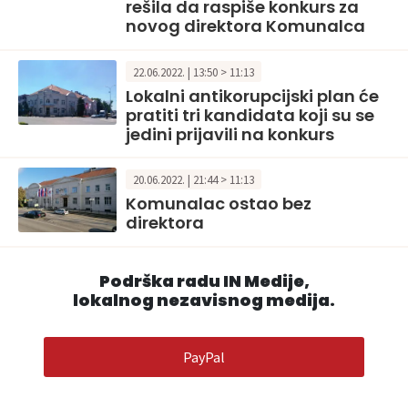
rešila da raspiše konkurs za
novog direktora Komunalca
22.06.2022. | 13:50 > 11:13
Lokalni antikorupcijski plan će
pratiti tri kandidata koji su se
jedini prijavili na konkurs
20.06.2022. | 21:44 > 11:13
Komunalac ostao bez
direktora
Podrška radu IN Medije,
lokalnog nezavisnog medija.
PayPal