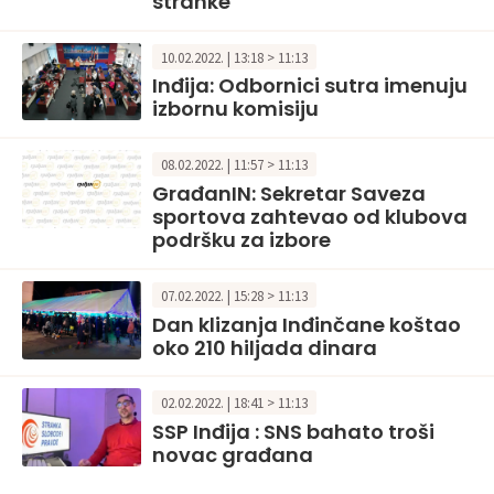
stranke
10.02.2022. | 13:18 > 11:13
Inđija: Odbornici sutra imenuju
izbornu komisiju
08.02.2022. | 11:57 > 11:13
GrađanIN: Sekretar Saveza
sportova zahtevao od klubova
podršku za izbore
07.02.2022. | 15:28 > 11:13
Dan klizanja Inđinčane koštao
oko 210 hiljada dinara
02.02.2022. | 18:41 > 11:13
SSP Inđija : SNS bahato troši
novac građana