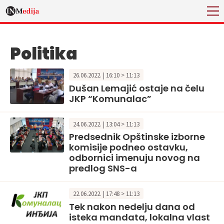
Politika
26.06.2022. | 16:10 > 11:13
Dušan Lemajić ostaje na čelu
JKP “Komunalac”
24.06.2022. | 13:04 > 11:13
Predsednik Opštinske izborne
komisije podneo ostavku,
odbornici imenuju novog na
predlog SNS-a
22.06.2022. | 17:48 > 11:13
Tek nakon nedelju dana od
isteka mandata, lokalna vlast