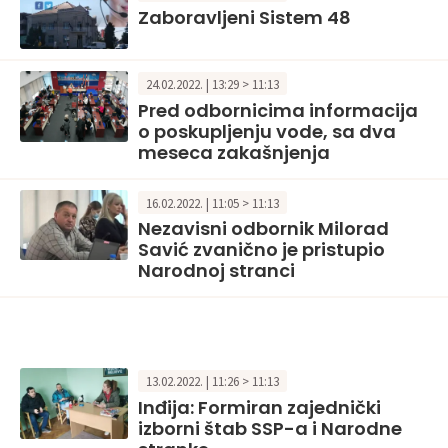
Zaboravljeni Sistem 48
24.02.2022. | 13:29 > 11:13
Pred odbornicima informacija
o poskupljenju vode, sa dva
meseca zakašnjenja
16.02.2022. | 11:05 > 11:13
Nezavisni odbornik Milorad
Savić zvanično je pristupio
Narodnoj stranci
13.02.2022. | 11:26 > 11:13
Inđija: Formiran zajednički
izborni štab SSP-a i Narodne