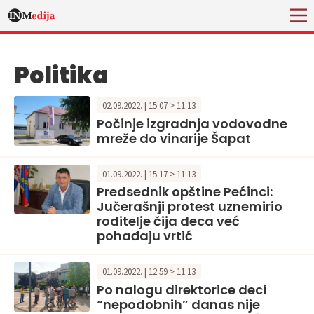
Politika
02.09.2022. | 15:07 > 11:13
Počinje izgradnja vodovodne
mreže do vinarije Šapat
01.09.2022. | 15:17 > 11:13
Predsednik opštine Pećinci:
Jučerašnji protest uznemirio
roditelje čija deca već
pohađaju vrtić
01.09.2022. | 12:59 > 11:13
Po nalogu direktorice deci
“nepodobnih” danas nije