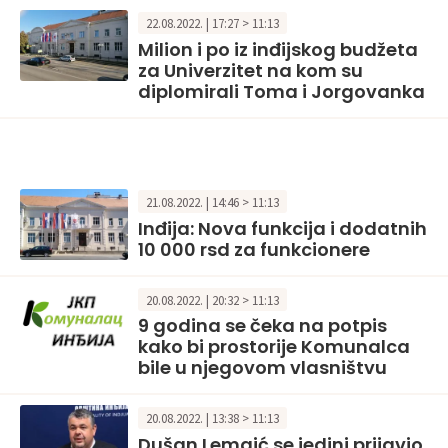
22.08.2022. | 17:27 > 11:13
Milion i po iz inđijskog budžeta
za Univerzitet na kom su
diplomirali Toma i Jorgovanka
21.08.2022. | 14:46 > 11:13
Inđija: Nova funkcija i dodatnih
10 000 rsd za funkcionere
20.08.2022. | 20:32 > 11:13
9 godina se čeka na potpis
kako bi prostorije Komunalca
bile u njegovom vlasništvu
20.08.2022. | 13:38 > 11:13
Dušan Lemaić se jedini prijavio