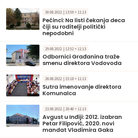
30.08.2022. | 13:59 > 11:13
Pećinci: Na listi čekanja deca
čiji su roditelji politički
nepodobni
29.08.2022. | 12:52 > 11:13
Odbornici Građanina traže
smenu direktora Vodovoda
28.08.2022. | 15:18 > 11:13
Sutra imenovanje direktora
Komunalca
23.08.2022. | 20:40 > 11:13
Avgust u Inđiji: 2012. izabran
Petar Filipović, 2020. novi
mandat Vladimira Gaka