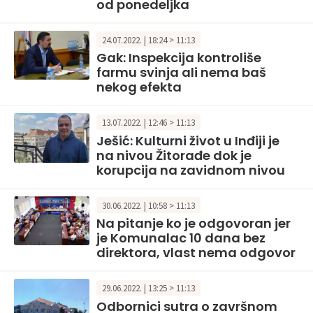
od ponedeljka
24.07.2022. | 18:24 > 11:13
Gak: Inspekcija kontroliše
farmu svinja ali nema baš
nekog efekta
13.07.2022. | 12:46 > 11:13
Ješić: Kulturni život u Inđiji je
na nivou Žitorađe dok je
korupcija na zavidnom nivou
30.06.2022. | 10:58 > 11:13
Na pitanje ko je odgovoran jer
je Komunalac 10 dana bez
direktora, vlast nema odgovor
29.06.2022. | 13:25 > 11:13
Odbornici sutra o završnom