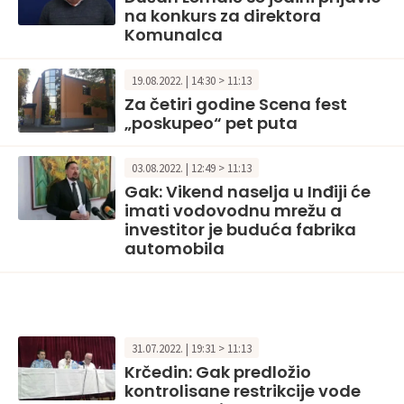
na konkurs za direktora
Komunalca
19.08.2022. | 14:30 > 11:13
Za četiri godine Scena fest
„poskupeo“ pet puta
03.08.2022. | 12:49 > 11:13
Gak: Vikend naselja u Inđiji će
imati vodovodnu mrežu a
investitor je buduća fabrika
automobila
31.07.2022. | 19:31 > 11:13
Krčedin: Gak predložio
kontrolisane restrikcije vode