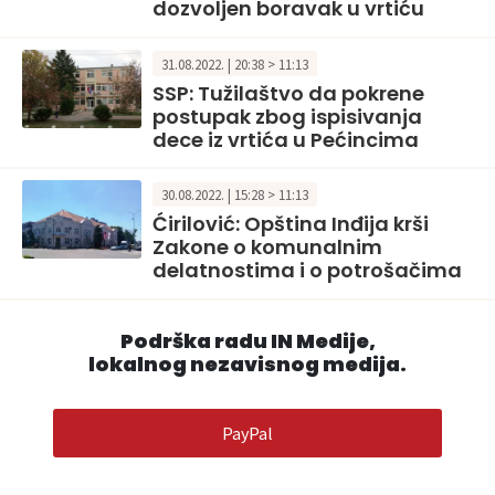
dozvoljen boravak u vrtiću
31.08.2022. | 20:38 > 11:13
SSP: Tužilaštvo da pokrene
postupak zbog ispisivanja
dece iz vrtića u Pećincima
30.08.2022. | 15:28 > 11:13
Ćirilović: Opština Inđija krši
Zakone o komunalnim
delatnostima i o potrošačima
Podrška radu IN Medije,
lokalnog nezavisnog medija.
PayPal