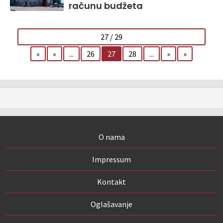
računu budžeta
27 / 29
«
«
...
26
27
28
...
»
»
O nama
Impressum
Kontakt
Oglašavanje